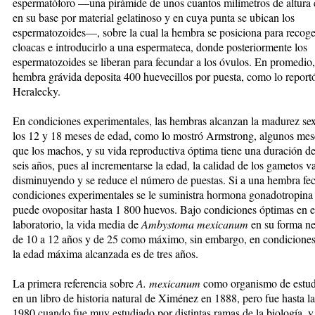
espermatóforo —una pirámide de unos cuantos milímetros de altura 
en su base por material gelatinoso y en cuya punta se ubican los
espermatozoides—, sobre la cual la hembra se posiciona para recoge
cloacas e introducirlo a una espermateca, donde posteriormente los
espermatozoides se liberan para fecundar a los óvulos. En promedio
hembra grávida deposita 400 huevecillos por puesta, como lo report
Heralecky.
En condiciones experimentales, las hembras alcanzan la madurez sex
los 12 y 18 meses de edad, como lo mostró Armstrong, algunos mes
que los machos, y su vida reproductiva óptima tiene una duración de
seis años, pues al incrementarse la edad, la calidad de los gametos v
disminuyendo y se reduce el número de puestas. Si a una hembra fe
condiciones experimentales se le suministra hormona gonadotropina 
puede ovopositar hasta 1 800 huevos. Bajo condiciones óptimas en e
laboratorio, la vida media de
Ambystoma mexicanum
en su forma ne
de 10 a 12 años y de 25 como máximo, sin embargo, en condiciones
la edad máxima alcanzada es de tres años.
La primera referencia sobre
A. mexicanum
como organismo de estud
en un libro de historia natural de Ximénez en 1888, pero fue hasta l
1980 cuando fue muy estudiado por distintas ramas de la biología, y