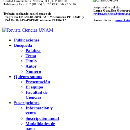
Ciudad Universitaria. México, D.F., C.P. 04510.
Télefono y Fax: +52 (01 55) 56 22 4935, 56 22 5316
Responsable del sitio
Laura González Guerrer
Trabajo realizado con el apoyo de:
revista.ciencias@ciencia
Programa UNAM-DGAPA-PAPIME número PE103509 y
UNAM-DGAPA-PAPIME
número PE106212
Asesor técnico:
e-marketi
Publicaciones
Búsqueda
Palabra
Tema
Titulo
Autor
Número
Quiénes somos
Presentación
El equipo
Facultad de
Ciencias
Suscripciones
Información y
venta
Suscripción anual
Modalidades de
pago