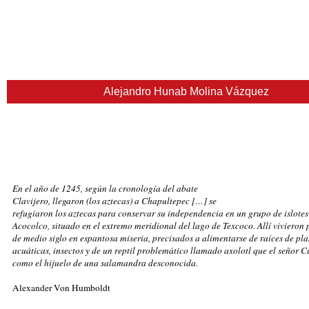
Alejandro Hunab Molina Vázquez
En el año de 1245, según la cronología del abate
Cla­vi­jero, llegaron (los aztecas) a Chapultepec […] se
re­fu­gia­ron los aztecas para conservar su independencia en un grupo de islote
Acocolco, situado en el extremo meridional del lago de Texcoco. Allí vi­vieron
de medio siglo en espantosa mise­ria, precisados a alimentarse de raíces de pl
acuá­ti­cas, insectos y de un reptil problemático llamado axolotl que el señor 
como el hijuelo de una salamandra desconocida.
Alexander Von Humboldt