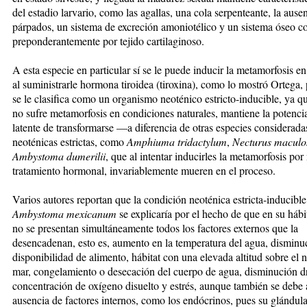
del estadio larvario, como las agallas, una cola serpenteante, la ause
párpados, un sistema de excreción amoniotélico y un sistema óseo co
preponderantemente por tejido cartilaginoso.
A esta especie en particular sí se le puede inducir la metamorfosis en
al suministrarle hormona tiroidea (tiroxina), como lo mostró Ortega, 
se le clasifica como un organismo neoténico estricto-inducible, ya qu
no sufre metamorfosis en condiciones naturales, mantiene la potenci
latente de transformarse —a diferencia de otras especies considerada
neoténicas estrictas, como
Amphiuma tridactylum
,
Necturus macul
Ambystoma dumerilii
, que al intentar inducirles la metamorfosis po
tratamiento hormonal, invariablemente mueren en el proceso.
Varios autores reportan que la condición neoténica estricta-inducible
Ambystoma
mexicanum
se explicaría por el hecho de que en su hábi
no se presentan simultáneamente todos los factores externos que la
desencadenan, esto es, aumento en la temperatura del agua, disminu
disponibilidad de alimento, hábitat con una elevada altitud sobre el n
mar, congelamiento o desecación del cuerpo de agua, disminución dr
concentración de oxígeno disuelto y estrés, aunque también se debe 
ausencia de factores internos, como los endócrinos, pues su glándula 