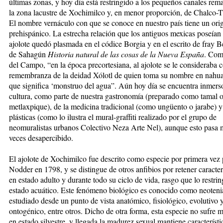
últimas zonas, y hoy día está restringido a los pequeños canales rem
la zona lacustre de Xochimilco y, en menor proporción, de Chalco-T
El nombre vernáculo con que se conoce en nuestro país tiene un ori
prehispánico. La estrecha relación que los antiguos mexicas poseían
ajolote quedó plasmada en el códice Borgia y en el escrito de fray 
de Sahagún
Historia natural de las cosas de la Nueva España
. Com
del Campo, “en la época precortesiana, al ajolote se le consideraba
remembranza de la deidad Xólotl de quien toma su nombre en nahua
que significa ‘monstruo del agua”. Aún hoy día se encuentra inmers
cultura, como parte de nuestra gastronomía (preparado como tamal 
metlaxpique), de la medicina tradicional (como ungüento o jarabe) y 
plásticas (como lo ilustra el mural-graffiti realizado por el grupo de
neomuralistas urbanos Colectivo Neza Arte Nel), aunque esto pasa
veces desapercibido.
El ajolote de Xochimilco fue descrito como especie por primera vez
Nodder en 1798, y se distingue de otros anfibios por retener caracter
en estado adulto y durante todo su ciclo de vida, rasgo que lo restrin
estado acuático. Este fenómeno biológico es conocido como neotenia
estudiado desde un punto de vista anatómico, fisiológico, evolutivo 
ontogénico, entre otros. Dicho de otra forma, esta especie no sufre 
en estado silvestre, y llegada la madurez sexual mantiene característi