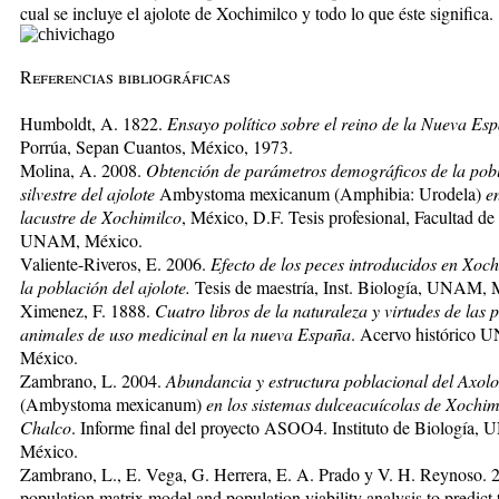
cual se incluye el ajolote de Xochimilco y todo lo que éste signi
fica
.
Referencias bibliográficas
Humboldt, A. 1822.
Ensayo político sobre el reino de la Nueva Es
Porrúa, Sepan Cuantos, México, 1973.
Molina, A. 2008.
Obtención de parámetros demográficos de la pob
silvestre del ajolote
Ambystoma mexicanum (Amphibia: Urodela)
e
lacustre de Xochimilco
, México, D.F. Tesis profesional, Facultad de
UNAM, México.
Valiente-Riveros, E. 2006.
Efecto de los peces introducidos en Xoch
la población del ajolote.
Tesis de maestría, Inst. Biología, UNAM, 
Ximenez, F. 1888.
Cuatro libros de la naturaleza y virtudes de las p
animales de uso medicinal en la nueva España
. Acervo histórico
México.
Zambrano, L. 2004.
Abundancia y estructura poblacional del Axolo
(Ambystoma mexicanum)
en los sistemas dulceacuícolas de Xochim
Chalco
. Informe final del proyecto ASOO4. Instituto de Biología
México.
Zambrano, L., E. Vega, G. Herrera, E. A. Prado y V. H. Reynoso. 
population matrix model and population viability analysis to predict t