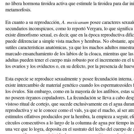
no libera hormona tiroidea activa que estimule la tiroidea para dar ini
metamorfosis.
En cuanto a su reproducción,
A. mexicanum
posee caracteres sexual
secundarios inconspicuos, como lo reportó Vergara, lo que significa
existe dimorfismo sexual, es decir, que en la época reproductiva difí
puede diferenciar a simple vista machos y hembras. No obstante, ap
sutiles características anatómicas, ya que los machos adultos muestr
marcado ensanchamiento de los labios de la cloaca, mientras que la
adultas pueden tener el cuerpo más robusto por el incremento en el
los ovarios y los oviductos o, en su defecto, por la presencia de hueve
Esta especie se reproduce sexualmente y posee fecundación interna, e
existe intercambio de material genético cuando los espermatozoides
los óvulos. Sin embargo, como en la mayoría de los anfibios, estas 
no poseen órganos copuladores. La fecundación se lleva a cabo des
vistoso ritual de cortejo, que sucede exclusivamente en el agua duran
reproductiva y se le conoce como el vals, ya que el macho, al ser atra
estí­mulos olfativos producidos por la hembra, la empieza a seguir, e
círculos consecutivos a lo largo de la columna de agua por tiempo in
una vez que lo logra, deposita en el sustrato del lecho del cuerpo de