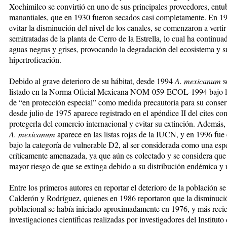
Xochimilco se convirtió en uno de sus principales proveedores, ent
manantiales, que en 1930 fueron secados casi completamente. En 19
evitar la disminución del nivel de los canales, se comenzaron a verti
semitratadas de la planta de Cerro de la Estrella, lo cual ha continu
aguas negras y grises, provocando la degradación del ecosistema y s
hipertroficación.
Debido al grave deterioro de su hábitat, desde 1994
A. mexicanum
s
listado en la Norma Oficial Mexicana NOM-059-ECOL-1994 bajo la
de “en protección especial” como medida precautoria para su conser
desde julio de 1975 aparece registrado en el apéndice II del cites con
protegerla del comercio internacional y evitar su extinción. Además
A. mexicanum
aparece en las listas rojas de la IUCN, y en 1996 fue
bajo la categoría de vulnerable D2, al ser considerada como una esp
críticamente amenazada, ya que aún es colectado y se considera que 
mayor riesgo de que se extinga debido a su distribución endémica y r
Entre los primeros autores en reportar el deterioro de la población s
Calderón y Rodríguez, quienes en 1986 reportaron que la disminuci
poblacional se había iniciado aproximadamente en 1976, y más reci
investigaciones científicas realizadas por investigadores del Instituto