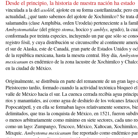
Desde el principio, la historia de nuestra nación ha estado
vinculada a la
del
ax
olótl
, ajolote en su forma castellanizada; pero en
actualidad, ¿qué tanto sabemos del ajolote de Xochimilco? Se trata 
salamandra (clase Amphibia, orden Urodela) perteneciente a la famil
Ambystomatidae
(del griego
stoma
, hocico y
amblys
, agudo), la cua
conformada por treinta especies, incluyendo un par que sólo se cono
registro fósil, y cuya distribución se circunscribe al continente amer
el sur de Alaska, este de Canadá, gran parte de Estados Unidos y oc
de la república mexicana, hasta la meseta central. Hoy día,
Ambysto
mexicanum
es endémico de la zona lacustre de Xochimilco y Chalc
en la ciudad de México.
Originalmente, se distribuía en parte del remanente de un gran lago 
Pleistoceno tardío, formado cuando la actividad tectónica bloqueó el
valle de México hacia el sur. La cuenca cerrada recibía agua princi
ríos y manantiales, así como agua de deshielo de los volcanes Iztaccí
Popocatépetl, y en ella se formaban lagos relativamente someros, bi
delimitados, que tras la conquista de México, en 1521, fueron subdi
o menos arbitrariamente como mínimo en siete sectores, cada uno r
como un lago: Zumpango, Texcoco, Mé­xico, Xaltocan, Xochimilco,
Mixquic.
Ambystoma mexicanum
fue reportado como endémico para