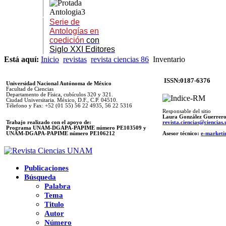
Serie de
Antologías en
coedición
con
Siglo XXI Editores
Está aquí:
Inicio
revistas
revista ciencias 86
Inventario
ISSN:0187-6376
Universidad Nacional Autónoma de México
Facultad de Ciencias
Departamento de Física, cubículos 320 y 321.
Ciudad Universitaria. México, D.F., C.P. 04510.
Télefono y Fax: +52 (01 55) 56 22 4935, 56 22 5316
Responsable del sitio
Laura González Guerrer
Trabajo realizado con el apoyo de:
revista.ciencias@ciencia
Programa UNAM-DGAPA-PAPIME número PE103509 y
UNAM-DGAPA-PAPIME
número PE106212
Asesor técnico:
e-marketi
Publicaciones
Búsqueda
Palabra
Tema
Titulo
Autor
Número