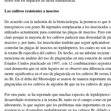
serios son los impactos de dicha trans­ferencia.
Los cultivos resistentes a insectos
De acuerdo con la industria de la bio­tec­nología, la promesa es que los
transgénicos con genes Bt injer­ta­dos remplazarán a los insecticidas s
utilizados actualmente para con­trolar las plagas de insectos. Pero es­
claro porque la mayoría de los cultivos padecen una diver­si­dad de p
insectos y, por tan­to, los insecticidas tendrán que seguir aplicándose
controlar las plagas de insectos no lepidópteros, los cuales no son su
la toxina Bt especí­fi­ca del cultivo. De hecho, en un in­for­me reciente 
menciona un aná­lisis del uso de plaguicidas en una es­ta­ción de siem
Estados Unidos prac­ticado en 1997, con 12 combina­cio­nes region/cul
cual de­mues­tra que en siete lugares no se observó una diferencia estadí
mente sig­ni­fi­cati­va en el uso de pla­guicida en los cul­ti­­vos Bt versus l
no Bt. En el delta del Mississippi se usaron de ma­nera impor­tan­te m
plaguicidas en los cultivos de algodón Bt que en los cultivos de algo
Por otra parte, se ha reportado que muchas especies de lepidópteros
desarrollado resistencia a la toxina Bt, tan­to en el campo como en p
laboratorio, lo que sugiere que los pro­blemas más importantes en cu
resistencia se de­sarrollan probablemente en los cultivos Bt, debido a