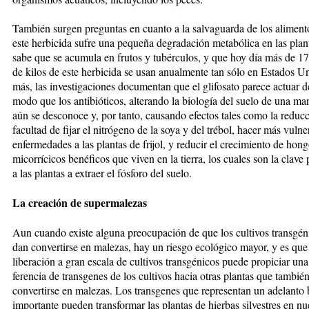
También surgen preguntas en cuan­to a la salvaguarda de los aliment
este herbicida sufre una pequeña degradación metabólica en las plan­
sabe que se acumula en frutos y tubérculos, y que hoy día más de 17
de kilos de este herbicida se usan anualmente tan sólo en Estados U
más, las investigaciones do­cu­mentan que el glifosato parece ac­tuar 
modo que los anti­bió­ti­cos, alterando la biología del sue­lo de una m
aún se descono­ce y, por tan­to, causando efectos tales como la re­duc
facultad de fijar el nitrógeno de la soya y del trébol, hacer más vul­ne
en­fer­me­da­des a las plan­tas de frijol, y reducir el cre­cimiento de hon
micorrícicos be­néficos que vi­ven en la tierra, los cua­les son la clave 
a las plantas a extraer el fós­foro del suelo.
La creación de supermalezas
Aun cuando existe alguna preocupación de que los cultivos transgén
dan convertirse en malezas, hay un riesgo ecológico mayor, y es que
liberación a gran escala de cultivos trans­génicos puede propiciar una
ferencia de transgenes de los cultivos hacia otras plantas que también
convertirse en malezas. Los trans­genes que representan un adelanto b
importante pueden trans­for­mar las plantas de hierbas silvestres en n