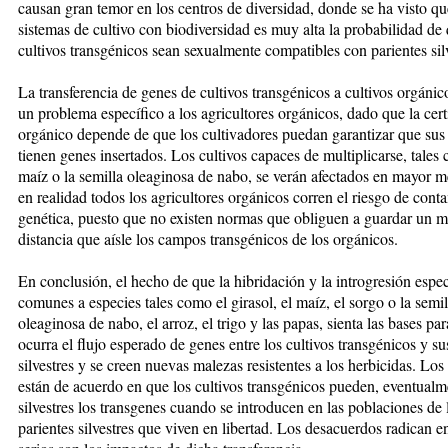
causan gran temor en los cen­tros de diversidad, donde se ha vis­to qu
sistemas de cultivo con bio­diversidad es muy alta la probabilidad de 
cultivos transgénicos sean sexualmente compatibles con pa­rientes silv
La transferencia de genes de cul­ti­­vos transgénicos a cultivos orgánic
un problema específico a los agricultores orgánicos, dado que la cer­­t
orgánico depende de que los cultivadores puedan garantizar que sus 
tienen genes in­ser­ta­dos. Los cultivos capaces de mul­ti­pli­car­se, tales
maíz o la se­milla oleaginosa de nabo, se verán afec­ta­dos en mayor 
en realidad to­dos los agricultores orgánicos corren el riesgo de con
genética, puesto que no existen normas que obli­­guen a guardar un 
distancia que aísle los campos transgénicos de los orgánicos.
En conclusión, el hecho de que la hi­bridación y la introgresión especí
comunes a especies tales co­mo el girasol, el maíz, el sorgo o la se­mil
oleaginosa de nabo, el arroz, el tri­go y las papas, sienta las bases pa­
ocurra el flujo esperado de genes entre los cultivos transgénicos y sus
silvestres y se creen nuevas malezas resistentes a los herbicidas. Los ci
están de acuer­do en que los cul­ti­vos transgénicos pueden, even­tual­m
silves­tres los trans­genes cuando se introdu­cen en las po­bla­cio­nes de 
parientes silvestres que vi­ven en libertad. Los desacuerdos radican e