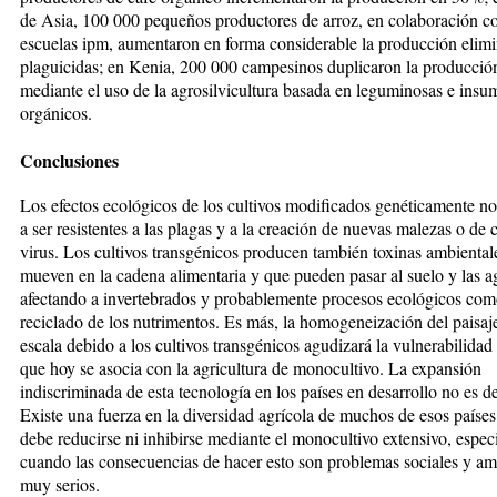
de Asia, 100 000 pequeños productores de arroz, en colaboración co
escuelas ipm, aumentaron en forma consi­de­rable la producción elim
pla­gui­ci­das; en Kenia, 200 000 campe­sinos du­­plicaron la producci
me­­­dian­te el uso de la agrosilvicultura ba­sada en leguminosas e ins
orgánicos.
Conclusiones
Los efectos ecológicos de los cultivos mo­dificados genéticamente no s
a ser resistentes a las plagas y a la crea­ción de nuevas malezas o de 
virus. Los cultivos transgéni­cos producen también toxinas am­bien­tal
mueven en la cadena ali­­mentaria y que pueden pasar al suelo y las a
afectando a invertebrados y probablemente procesos eco­ló­gicos com
reciclado de los nutrimentos. Es más, la homogeneización del paisaj
escala debido a los cultivos transgénicos agudizará la vul­­nerabilidad
que hoy se asocia con la agricultura de monocultivo. La expansión
indiscriminada de esta tecnología en los países en desarrollo no es d
Existe una fuerza en la diversidad agrícola de muchos de esos paíse
debe reducirse ni inhi­­birse mediante el monocultivo ex­ten­sivo, es­pe
cuando las con­se­cuen­cias de hacer esto son problemas so­cia­les y a
muy serios.