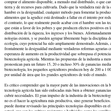
comprar el alimento dis­ponible, a menudo mal distribuido, o que ca
tierra y de recursos pa­ra cultivarla. Dado que la verdadera raíz de la
hambre es la desi­gual­dad, cualquier método para fo­men­tar la produ
alimentos que la agu­dice está destinado a fallar en el in­ten­to por red
el con­trario, lo que realmente pue­de acabar con el hambre son las tec
que están a favor de los pobres y que produ­cen efectos positivos en l
distribución de la riqueza, los in­gre­sos y los bienes. Afortunadamente
no­logías existen, y se pueden agrupar li­bre­men­te bajo la disciplina d
eco­logía, cuyo potencial ha sido ampliamente demostrado.Además, 
frontalmente la des­igualdad mediante verdaderas reformas agrarias cr
esperanza de au­men­to en la productividad que sobrepasa el potencial
biotecnología agrícola. Mientras las propuestas de la industria a me
pronostican para un futuro 15, 20 o incluso 30% de ganancias media
biotecnología, los pequeños agricultores producen hoy de 200 a 1 
por unidad de área que los gran­des agricultores de todo el mundo.
Es crítico comprender que la mayor parte de las innovaciones en la b
tecnología agrícola han sido enfo­ca­das más bien a obtener ganancia
cubrir necesidades. El gran im­pul­so de la industria de la biotecnología
no es el hacer la agricultura más pro­­duc­tiva, sino generar be­­ne­fi­cios
puede ilustrar revi­san­do las principales tecnologías dis­po­­ni­bles en 
actual, que son los cul­tivos resistentes a her­bi­ci­das como las semilla