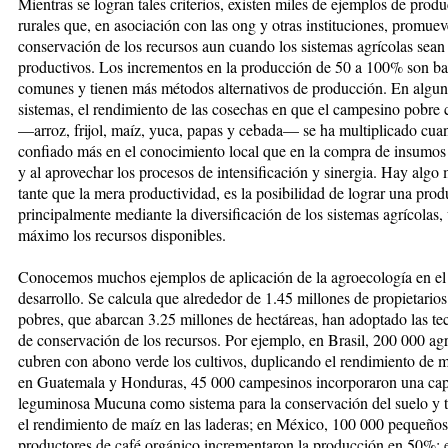
Mien­tras se logran tales criterios, existen miles de ejemplos de produc
rurales que, en asociación con las ong y otras instituciones, pro­mue­v
conservación de los re­­cur­sos aun cuando los sistemas agríco­las sea
productivos. Los incremen­tos en la producción de 50 a 100% son ba
comunes y tienen más mé­to­dos alternativos de producción. En al­gun
sistemas, el ren­di­­mien­to de las cosechas en que el cam­pesino pobre
—arroz, frijol, maíz, yuca, papas y cebada— se ha multiplicado cua
confiado más en el conocimiento local que en la compra de insumos
y al aprovechar los procesos de inten­si­ficación y sinergia. Hay algo 
tante que la mera pro­duc­ti­vidad, es la posibilidad de lograr una prod
principalmente mediante la diversificación de los sistemas agrí­co­las,
máximo los recursos dis­po­nibles.
Conocemos muchos ejemplos de apli­cación de la agroecología en el
desarrollo. Se calcu­la que al­rededor de 1.45 millones de pro­­pie­ta­rios
pobres, que abar­can 3.25 millones de hectáreas, han adop­tado las te
de conserva­ción de los recursos. Por ejem­plo, en Bra­sil, 200 000 agr
cubren con abono verde los cultivos, du­pli­can­do el rendimien­to de ma
en Guatemala y Hon­duras, 45 000 cam­pesinos incor­po­raron una ca­p
leguminosa Mu­cuna como sistema para la conser­va­ción del suelo y t
el ren­di­miento de maíz en las laderas; en Mé­xico, 100 000 pequeños
productores de café orgá­ni­co incrementaron la pro­duc­ción en 50%; e