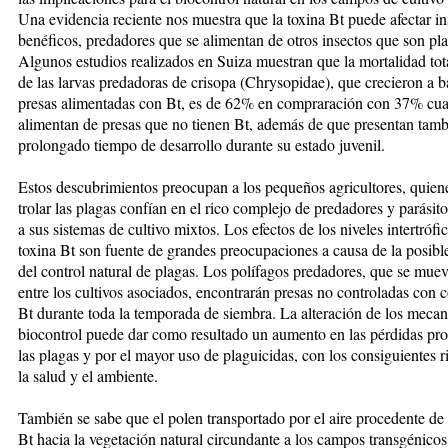
Una evidencia reciente nos muestra que la toxina Bt puede afec­tar in
benéficos, predadores que se ali­men­tan de otros insectos que son pl
Algunos estudios realizados en Sui­za muestran que la mortalidad tota
de las larvas predadoras de crisopa (Chrysopidae), que cre­cieron a b
presas alimentadas con Bt, es de 62% en compraración con 37% cu
alimentan de pre­­sas que no tienen Bt, además de que presentan tam
prolongado tiem­po de desarrollo durante su estado juvenil.
Estos descubrimientos preocupan a los pequeños agricultores, quiene
trolar las plagas confían en el rico complejo de predadores y pará­sit
a sus sistemas de culti­vo mix­tos. Los efectos de los niveles in­tertrófi
toxina Bt son fuente de grandes preocupaciones a causa de la posible
del control na­tural de plagas. Los polífagos preda­do­­res, que se mue
entre los cul­tivos asociados, encontrarán presas no controladas con 
Bt du­­ran­te toda la temporada de siembra. La alteración de los meca
bio­control puede dar como resultado un aumento en las pérdidas pr
las plagas y por el mayor uso de plaguicidas, con los consiguientes r
la salud y el ambiente.
También se sabe que el polen trans­por­ta­do por el aire procedente de 
Bt hacia la vegetación natural circundante a los campos transgénico