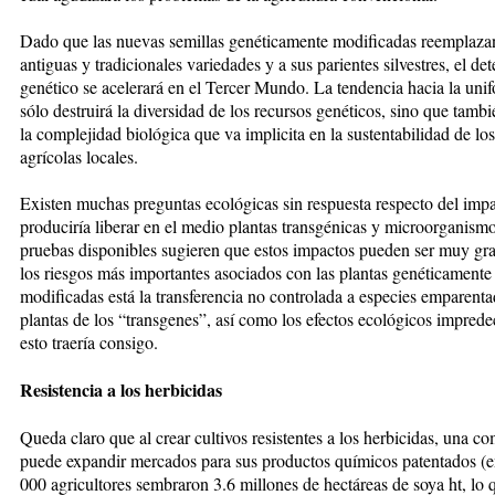
Dado que las nuevas semillas ge­né­ti­camente modificadas reemplazan
antiguas y tradicionales variedades y a sus parientes silvestres, el de­te­
genético se acelerará en el Ter­cer Mun­do. La tendencia ha­cia la uni­f
sólo destruirá la di­ver­­si­dad de los recursos genéticos, si­no que tamb
la complejidad bio­ló­gica que va implicita en la sus­ten­ta­bi­lidad de lo
agríco­las locales.
Existen muchas preguntas ecoló­gi­cas sin respuesta respecto del im­­pa
produciría liberar en el me­­­dio plantas transgénicas y mi­cro­or­ga­nis­m
pruebas disponibles su­gie­ren que es­tos impactos pueden ser muy gr
los riesgos más im­portantes aso­cia­dos con las plantas ge­néticamente
modificadas está la trans­ferencia no con­trolada a especies emparenta
plantas de los “transgenes”, así como los efec­tos eco­lógicos imprede
esto traería consigo.
Resistencia a los herbicidas
Queda claro que al crear cultivos re­sis­tentes a los herbicidas, una com
puede expandir mercados para sus productos químicos patentados (
000 agricultores sembraron 3.6 millones de hectáreas de soya ht, lo 