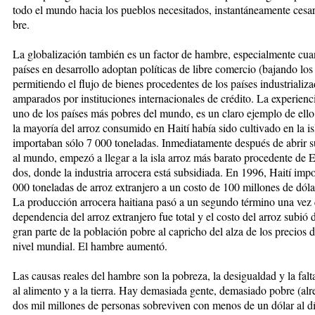
to­do el mundo hacia los pue­blos nece­sitados, instantáneamen­te cesa
bre.
La globalización también es un fac­tor de hambre, especial­­men­te cua
países en desarrollo adop­tan po­lí­ti­cas de libre comercio (ba­­jan­do los
permitiendo el flu­jo de bie­nes procedentes de los países in­dus­tria­liz
amparados por insti­tu­cio­nes internacionales de crédito. La experienc
uno de los paí­ses más pobres del mundo, es un claro ejem­­plo de ell
la mayoría del arroz consumido en Haití había si­do cultivado en la is
importaban sólo 7 000 toneladas. Inmediata­­men­te después de abrir
al mun­do, empezó a llegar a la isla arroz más barato procedente de 
dos, donde la industria arrocera está sub­si­diada. En 1996, Haití im
000 toneladas de arroz extranjero a un cos­to de 100 millones de dóla
La producción arrocera hai­tia­na pasó a un segundo término una vez 
dependencia del arroz extranjero fue total y el costo del arroz subió
gran parte de la población pobre al ca­pricho del alza de los precios d
nivel mundial. El ham­bre aumentó.
Las causas reales del hambre son la pobreza, la desigualdad y la falt
al alimento y a la tierra. Hay de­masiada gente, demasiado pobre (al­
dos mil millones de per­­so­nas sobreviven con menos de un dó­lar al d