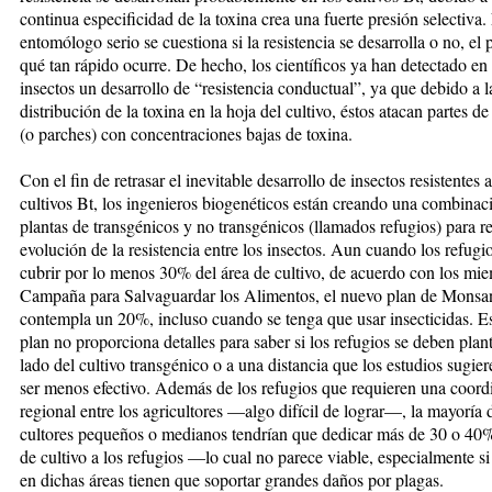
continua especificidad de la to­xina crea una fuerte presión se­lecti­va
entomólogo serio se cues­tiona si la resistencia se desarrolla o no, el
qué tan rápido ocu­rre. De hecho, los científicos ya han detectado en
insectos un desarrollo de “resistencia conductual”, ya que debido a l
distribución de la toxina en la hoja del cultivo, éstos atacan partes de 
(o par­ches) con concentraciones bajas de toxina.
Con el fin de retrasar el inevitable desarrollo de insectos resistentes a
cultivos Bt, los ingenieros biogenéticos están creando una combinac
plantas de transgénicos y no trans­gé­ni­cos (llamados refugios) para re
evolución de la resistencia entre los insectos. Aun cuando los refug
cubrir por lo menos 30% del área de cul­ti­vo, de acuerdo con los mi
Campaña para Salvaguardar los Alimentos, el nuevo plan de Mon­san
contempla un 20%, incluso cuando se tenga que usar in­sec­ticidas. E
plan no propor­cio­na detalles para saber si los refugios se deben plan
lado del cultivo trans­génico o a una distancia que los estudios sugie
ser menos efectivo. Además de los re­­fu­gios que requieren una coor
regional entre los agricultores —algo difícil de lograr—, la mayoría d
cultores pequeños o medianos ten­drían que dedicar más de 30 o 40%
de cultivo a los refugios —lo cual no parece viable, especial­men­te si
en dichas áreas tienen que soportar grandes daños por plagas.