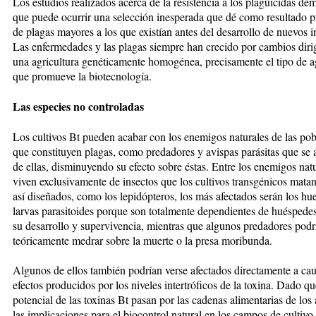
Los estudios realizados acer­ca de la resistencia a los plaguicidas de
que puede ocurrir una se­lección inesperada que dé como re­sul­ta­do 
de plagas mayores a los que existían antes del desa­rro­llo de nuevos i
Las en­fer­me­da­des y las plagas siempre han cre­ci­do por cambios dir
una agri­cultura genéticamente homogénea, precisamente el tipo de a
que promueve la biotecnología.
Las especies no controladas
Los culti­vos Bt pueden acabar con los ene­migos naturales de las po
que constituyen plagas, como preda­do­res y avispas parásitas que se a
de ellas, disminuyendo su efec­to sobre éstas. En­tre los enemigos nat
viven exclusivamente de insectos que los cul­tivos transgéni­cos matan
así diseñados, co­mo los lepidópteros, los más afectados serán los hu
larvas parasitoides porque son totalmente depen­dien­tes de huéspede
su de­sarrollo y supervivencia, mien­tras que algunos predadores podr
teóricamente medrar sobre la muerte o la pre­sa moribunda.
Algunos de ellos también podrían verse afectados directamente a cau
efectos producidos por los nive­les intertróficos de la toxina. Da­do qu
potencial de las toxinas Bt pasan por las cadenas ali­mentarias de los
las implicaciones para el biocontrol natural en los campos de cul­ti­vo 