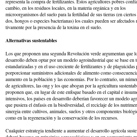
representa la compra de fertilizan­tes. Estos agricul­tores pobres confí
cambio, en los re­si­duos locales, en la materia orgánica y en los
microorganismos del suelo para la fertilidad de sus tierras (en cier­tos 
dos, hongos o especies bac­terianas) los cuales pueden ser afec­tados
tivamente por la presencia de la toxina en el suelo.
Alternativas sustentables
Los que proponen una segunda Revo­lución verde argumentan que los 
desarrollo deben optar por un modelo agroindustrial que se base en 
estandarizadas y en el uso creciente de fertilizantes y de plagui­ci­das
porporcionar suministros adi­cionales de alimento como conse­cuen­ci
aumento en la población y las economías. Por lo contrario, un nú­me
de agricultores, las ong y los que abogan por la agricul­tu­ra sus­tentab
proponen que, en lugar de es­te enfoque basado en el capital e insum
intensivos, los países en desa­rrollo deberían favorecer un modelo a
que pusiera el énfasis en la biodiversidad, el reciclaje de los nutrimen
sinergia entre cultivos, animales, suelos y otros componentes biológi
como en la re­ge­neración y la conservación de los recursos.
Cualquier estrategia tendiente a aumentar el desarrollo agrícola sus­te
deberá basarse en principios agroecológicos y en un acercamiento m