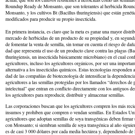
Round­up Ready de Monsanto, que son tolerantes al her­bi­­ci­da Rou
Monsanto, y los cul­tivos Bt (Bacillus thuringien­sis) que es­tán genét
modificados para producir su propio insecticida.
En primera ins­tancia, es claro que la meta es ganar una mayor distri
mercado de her­bicidas de un producto de su propiedad y, en se­gunda,
de fomentar la venta de se­mi­lla, sin tomar en cuenta el ries­go de dañar 
dad que representa el uso de un pro­­duc­to clave contra las plagas (Ba
thuringiensis, un in­secticida básicamente microbiano) en el cual con
agricultores, incluso los agricul­to­res orgánicos, por ser una importan
alternativa a los in­secticidas químicos. Estas tec­no­lo­gías responden a
dad de las compañías de biotecnología de in­ten­sificar la dependencia
agri­cul­­to­res a las semillas protegidas por los llamados “derechos de 
in­te­lectual” que entran en con­flic­to di­rec­tamente con los antiguos d
los agricultores para repro­du­cir, dis­tri­buir y almacenar semillas.
Las cor­poraciones buscan que los agricultores compren los más reci
insumos y prohiben que compren o vendan se­mi­llas. En Estados Uni
agri­cul­to­res que adoptan se­mi­llas de soya trans­génicas deben firma
con Monsanto; si siembran se­mi­lla de soya transgénica al año si­guien
es de casi 3 000 dó­la­­res por cada me­dia hectárea y, de­pen­diendo de 