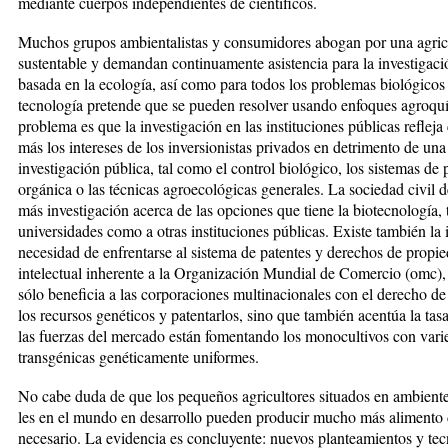
mediante cuer­pos indepen­dien­tes de científicos.
Muchos grupos ambientalistas y con­sumidores abogan por una agri­cu
sustentable y demandan con­­ti­nua­men­te asistencia para la in­vesti­ga­c
basada en la eco­lo­gía, así como para todos los problemas bio­ló­gicos
tecnología pretende que se pue­den resolver usando enfoques agro­quí­­
problema es que la in­vestigación en las instituciones públicas re­fle­ja
más los intereses de los inversionistas privados en de­trimento de un
investigación pública, tal co­mo el control bio­ló­­gico, los sistemas d
or­gá­nica o las técnicas agroecológicas generales. La sociedad civil d
más in­vestigación acerca de las op­cio­nes que tiene la biotecnología, t
universidades como a otras instituciones públicas. Existe tam­bién la 
necesidad de en­fren­tarse al sistema de patentes y derechos de pro­pi
intelectual inherente a la Orga­nización Mundial de Comercio (omc), 
sólo beneficia a las corpo­ra­ciones multinacionales con el dere­cho de
los recursos genéticos y patentarlos, sino que también acentúa la tasa
las fuerzas del mer­cado están fomentando los mo­no­cul­ti­vos con var
transgénicas genética­men­te uniformes.
No cabe duda de que los pequeños agricultores situados en ambientes 
les en el mundo en desarrollo pueden producir mucho más alimento 
necesario. La evidencia es concluyente: nuevos planteamientos y tec