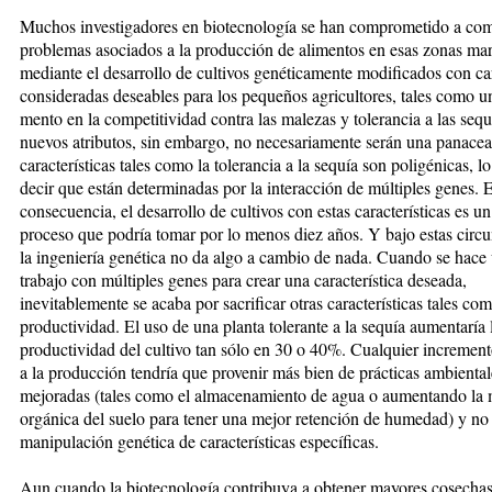
Muchos investigadores en biotecnología se han comprometido a com
problemas asociados a la pro­duc­ción de alimentos en esas zonas mar
mediante el desarrollo de cul­tivos genéticamente modificados con car
consi­deradas de­sea­bles para los pequeños agricultores, tales como u
mento en la com­petitividad contra las ma­le­zas y tolerancia a las sequ
nuevos atributos, sin embargo, no necesaria­men­te serán una panace
ca­­racterísticas tales como la tolerancia a la sequía son poligénicas, lo
decir que están de­ter­mi­nadas por la interacción de múl­ti­ples genes. 
consecuencia, el de­sarrollo de cultivos con estas carac­terísticas es u
proceso que podría tomar por lo menos diez años. Y bajo estas cir­­cun
la ingeniería genética no da algo a cambio de nada. Cuando se hace
trabajo con múltiples ge­nes para crear una característica de­seada,
inevitablemente se acaba por sa­crificar otras características tales co­­m
productividad. El uso de una plan­­ta tolerante a la sequía aumentaría 
productividad del cultivo tan só­lo en 30 o 40%. Cualquier in­crement
a la producción tendría que provenir más bien de prácticas ambiental
mejoradas (tales como el almacenamiento de agua o aumen­tan­do la 
orgánica del suelo pa­ra tener una mejor retención de hu­me­dad) y no 
manipulación gené­tica de características específicas.
Aun cuando la biotecnología con­tri­buya a obtener mayores cosechas