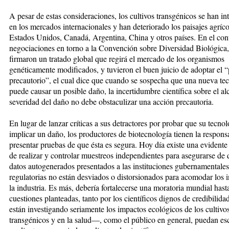
A pesar de estas consideraciones, los cultivos transgénicos se han intr
en los mercados internacio­­na­les y han deteriorado los paisajes agríco
Estados Unidos, Canadá, Argentina, China y otros países. En el cont
negociaciones en torno a la Convención sobre Diversidad Bio­lógica,
firmaron un tra­ta­do glo­bal que regirá el mercado de los organismos
genéticamente mo­di­fi­cados, y tuvieron el buen juicio de adoptar el “
precautorio”, el cual dice que cuando se sospe­cha que una nueva te
puede causar un posible daño, la incertidum­bre cientí­fica sobre el al
se­­ve­ridad del daño no debe obstaculizar una acción precautoria.
En lugar de lan­zar críticas a sus de­­tractores por probar que su tecno­
implicar un daño, los pro­­duc­tores de biotecnología tienen la res­pon
presentar pruebas de que ésta es segura. Hoy día existe una evidente
de realizar y controlar muestreos independientes para asegurarse de 
datos autogene­rados presentados a las instituciones gubernamentales
regulatorias no están desviados o distor­sio­nados para aco­mo­dar los 
la industria. Es más, debería forta­le­cer­se una moratoria mundial hast
cuestio­nes planteadas, tanto por los científicos dignos de credibili­
están investigando seria­men­te los impactos ecológicos de los cultivo
transgénicos y en la salud—, como el público en ge­neral, puedan escl