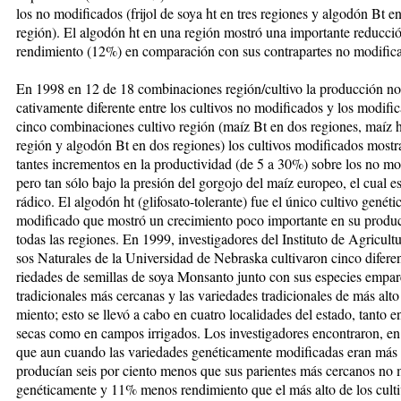
los no modificados (fri­jol de soya ht en tres regiones y al­go­dón Bt e
región). El algodón ht en una región mostró una impor­tan­te re­ducció
rendimiento (12%) en comparación con sus contrapartes no modific
En 1998 en 12 de 18 combinaciones región/cul­ti­vo la producción no fu
cativamente diferente entre los cul­ti­vos no modificados y los mo­di­fi­
cinco combina­cio­nes cul­­ti­vo región (maíz Bt en dos regiones, maíz 
región y al­go­dón Bt en dos regiones) los cultivos mo­di­fi­ca­dos most
tan­tes incre­men­tos en la produc­ti­vi­dad (de 5 a 30%) so­bre los no m
pero tan só­lo bajo la presión del gorgo­jo del maíz europeo, el cual es 
rádico. El al­go­dón ht (glifosato-tole­rante) fue el úni­co cultivo genét
mo­di­fi­cado que mostró un crecimiento poco im­por­tan­te en su pro­duc
to­das las regiones. En 1999, inves­ti­ga­do­res del Instituto de Agri­cul­tu
sos Naturales de la Uni­ver­si­dad de Ne­braska cultivaron cinco dife­ren
riedades de semillas de soya Mon­­san­to junto con sus especies em­pa­r
tradicionales más cercanas y las va­rie­dades tradicionales de más alto 
miento; esto se llevó a ca­bo en cua­tro locali­dades del estado, tanto en 
secas como en campos irri­ga­dos. Los in­vestigadores en­con­­tra­ron, en
que aun cuan­do las va­rie­da­des ge­néticamente modifi­cadas eran más 
producían seis por cien­to me­nos que sus parientes más cer­ca­nos no 
ge­né­ti­ca­­men­te y 11% menos rendimiento que el más al­to de los culti