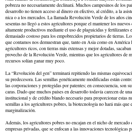
pobreza no necesariamente decli­na­rá. Muchos campesinos de los pa
desarrollo no tienen acceso al di­ne­ro en efectivo, al crédito, a la asis­t
nica o a los mercados. La lla­ma­da Re­volución Verde de los años cin­
sesentas no llegó a estos agricul­tores porque el mantener los nuevos 
alta­men­te pro­duc­tivos me­diante el uso de plaguicidas y fertili­zan­tes 
demasiado costoso para los empobrecidos propietarios de tierras. Lo
que contamos nos demuestran que, tanto en Asia co­mo en América L
agricultores ricos, con tierras más extensas y me­jor dotadas, sacaba
provecho de la Revolución Verde, mientras que los agri­cultores de 
recursos so­lían ganar muy poco.
La “Revolución del gen” terminará repitiendo las mis­mas equivocac
su pre­de­ce­so­ra. Las semillas ge­né­tica­mente mo­dificadas están con­tro­
las corporaciones y prote­gi­das por patentes; en consecuencia, son s
caras. Dado que muchos paí­ses en de­sarrollo todavía carecen de una
institucional y de cré­di­to blan­do necesario para proporcionar estas n
semillas a los agricultores pobres, la biotecnología no hará más que e
marginalización.
Además, los agricultores pobres no encajan en el nicho de mercado 
empresas privadas, que se enfocan a las innovaciones tecnológicas p