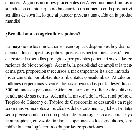
cio­na­les. Al­gu­nos in­for­mes proce­den­tes de Ar­gen­ti­­na mues­tran lo
sul­ta­dos en cuanto a que no ha ocu­rrido un au­men­to en la producti
semillas de so­ya ht, lo que al parecer pre­sen­ta una caí­da en la produc
mundial.
¿Benefician a los agricultores pobres?
La mayoría de las innovaciones tec­no­lógicas disponibles hoy día no
cuenta a los campesinos pobres, pues estos agricultores no están en ca­
de costear las semillas pro­te­gidas por patentes pertenecientes a las co
raciones de biotecnología. Ade­más, la posibilidad de ampliar la tec
der­na para proporcionar recursos a los campe­si­nos ha sido limitada
históricamente por obstáculos ambientales conside­ra­bles. Alrede­dor
millones de per­sonas viven en tierras amenazadas por la desertificaci
500 mi­llo­nes de personas residen en tierras muy di­fíciles de cultivar
pen­­dien­te de sus tierras. Además, la mayoría de la vida rural pobre e
Trópico de Cáncer y el Trópico de Capricornio se desa­rro­lla en re­­g
serán más vul­ne­rables a los efectos del calenta­mien­to glo­bal. En tal
sería preciso con­tar con una plé­tora de tecnologías lo­ca­les baratas y
para propiciar, en vez de li­mitar, las opciones de los agri­­cul­to­res, t
inhi­­be la tec­­no­logía con­trolada por las cor­pora­ciones.