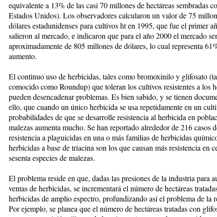
equivalente a 13% de las casi 70 millones de hectáreas sembradas co
Estados Unidos). Los ob­serva­­do­res calcularon un valor de 75 mi­llo­
dólares estadunidenses para cultivos ht en 1995, que fue el pri­mer a
salieron al mercado, e indica­ron que para el año 2000 el mer­­cado se
aproximadamente de 805 millones de dólares, lo cual represen­ta 61
aumento.
El continuo uso de herbicidas, tales como bromoxinilo y glifosato (ta
comocido como Roundup) que to­leran los cultivos resistentes a los he
pueden desencadenar pro­­blemas. Es bien sabido, y se tienen do­cum
ello, que cuando un úni­co herbicida se usa repetidamente en un culti
probabilidades de que se desarrolle resistencia al her­bicida en pobla
malezas aumenta mucho. Se han reportado al­re­de­dor de 216 casos d
resistencia a plaguicidas en una o más familias de herbicidas químic
herbicidas a base de triacina son los que cau­san más resistencia en c
sesenta especies de malezas.
El problema reside en que, dadas las presiones de la industria para a
ventas de herbicidas, se in­crementará el número de hectáreas tratada
herbicidas de amplio espectro, pro­fundizando así el problema de la re
Por ejemplo, se planea que el número de hectáreas tratadas con glifo­s