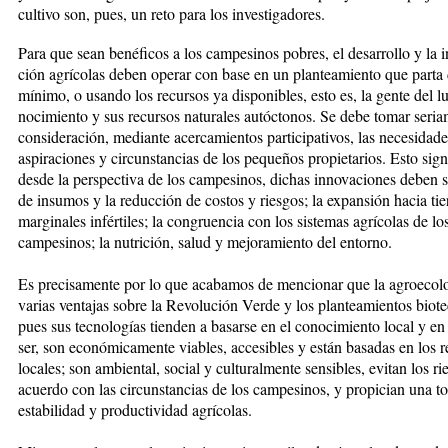
cultivo son, pues, un reto para los investigadores.
Para que sean benéficos a los cam­pe­si­nos pobres, el desarrollo y la in­
ción agrícolas deben operar con base en un planteamiento que par­ta 
mínimo, o usando los recursos ya disponibles, esto es, la gente del lu­
no­ci­miento y sus recursos natura­les autóctonos. Se debe tomar se­ria
consideración, me­dian­te acer­ca­mien­tos participativos, las ne­ce­si­da­de
aspiraciones y circunstancias de los pequeños propietarios. Esto sign
desde la perspectiva de los campesinos, dichas innovaciones deben s
de insumos y la re­ducción de costos y ries­gos; la ex­pan­sión hacia tie
marginales infértiles; la congruencia con los sistemas agrícolas de lo
campesinos; la nutrición, salud y mejoramiento del entorno.
Es precisamente por lo que acaba­mos de mencionar que la agro­eco­lo
varias ventajas sobre la Re­vo­lu­ción Verde y los plantea­mien­tos bio­­t
pues sus tecnologías tien­­den a basarse en el conocimiento lo­cal y e
ser, son económicamente viables, accesibles y están ba­sa­das en los 
locales; son am­bien­tal, social y culturalmente sensibles, evi­tan los r
acuerdo con las cir­cuns­tancias de los campesinos, y pro­pician una to
estabilidad y productividad agrícolas.