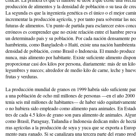
producción de ali­men­tos y la densidad de población o su ta­sa de cre
La segunda es que la ingeniería genética es el único o el mejor cami
incrementar la pro­ducción agrícola, y por tanto para solventar las ne
futuras de alimentos. Un punto de partida para es­clarecer estos conc
erróneos es comprender que no existe relación en­tre el hambre preva
un de­terminado país y su población. Por ca­da nación densamente p
ham­brien­ta, como Bangladesh o Haití, existe una nación hambrienta
densidad de población, como Brasil o Indonesia. El mundo produce
nunca, más alimento por ha­bi­tan­te. Existe suficiente alimento dis­­po­­n
proporcionar casi dos ki­los por persona, diariamente: más de un kilo
legumbres y nueces; alrededor de medio kilo de carne, leche y huevo
frutas y verduras.
La producción mundial de granos en 1999 habría sido suficiente para 
a una población de ocho mil mi­llones de personas —en el año 2000 
tenía seis mil millones de ha­bitantes— de haber sido equitativa­­men­te
o no hubiera sido em­pleado como alimento para ani­ma­les. En Estad
tres de cada 4.5 kilos de grano son para ali­men­to de ani­ma­les. Algu
co­mo Bra­sil, Pa­raguay, Tailandia e In­do­ne­sia de­di­­can miles de hect
rras agrí­co­las a la producción de soya y yu­ca que se exporta a Europa
men­to pa­ra ganado. Si se canali­za­ra una tercera par­te del grano pro­d