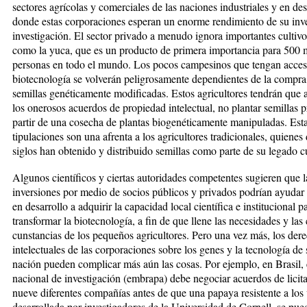
sectores agrícolas y comerciales de las naciones industriales y en desa­
donde estas corporaciones esperan un enorme rendimiento de su inv
investigación. El sector pri­vado a menudo ignora importantes cul­ti­vo
como la yuca, que es un pro­duc­to de primera importancia pa­ra 500 m
personas en to­do el mun­do. Los pocos campesinos que tengan acces
biotecnología se vol­ve­rán peligrosamente depen­dien­tes de la compr
semillas ge­né­ti­camente modificadas. Estos agri­cul­to­res tendrán que 
los one­rosos acuerdos de propiedad inte­lectual, no plantar semillas 
partir de una cosecha de plantas bio­ge­né­ticamente manipuladas. Esta
tipulaciones son una afrenta a los agri­cultores tradicionales, quienes
siglos han obtenido y dis­tri­bui­do semi­llas como parte de su le­ga­do c
Algunos científicos y ciertas auto­ri­dades competentes sugieren que 
inversiones por medio de socios públicos y privados podrían ayudar 
en desarrollo a adquirir la ca­pacidad local científica e institu­cio­nal p
transformar la biotecnolo­gía, a fin de que llene las necesidades y las 
cunstancias de los pequeños agri­cul­tores. Pero una vez más, los de­r
intelectuales de las corporaciones sobre los genes y la tecnología de 
nación pueden complicar más aún las cosas. Por ejemplo, en Brasil, el 
nacional de investigación (embra­pa) debe negociar acuerdos de lici­ta
nueve diferentes compa­ñías antes de que una papaya resis­­ten­te a los 
desarrollada por in­ves­ti­gado­res de la Universidad de Cornell, se pue