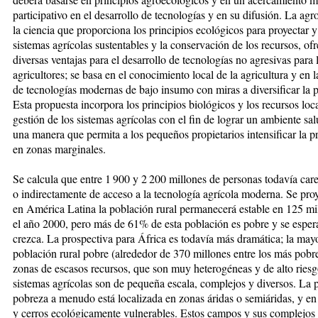
participativo en el desarro­llo de tecnologías y en su difusión. La agro
la ciencia que proporciona los principios ecológicos para proyec­tar y
sistemas agrícolas sus­tentables y la conservación de los re­cur­sos, of
diversas ventajas pa­ra el desarrollo de tecnologías no agre­sivas para 
agricultores; se ­basa en el conocimiento lo­cal de la agri­cul­tura y en 
de tecnologías mo­der­nas de bajo in­su­mo con mi­ras a diversificar la p
Esta propuesta incorpora los principios biológicos y los recursos loca
gestión de los sistemas agrícolas con el fin de lograr un ambiente sa
una manera que permita a los peque­ños propietarios intensificar la p
en zo­nas marginales.
Se calcula que entre 1 900 y 2 200 mi­llo­nes de personas todavía car
o indirectamente de acceso a la tecnología agrícola moderna. Se pro­
en América Latina la po­bla­ción rural permanecerá estable en 125 mi
el año 2000, pero más de 61% de esta población es po­bre y se esper
crezca. La pros­pec­ti­va para África es todavía más dra­mática; la may
población ru­ral pobre (alrededor de 370 millones en­tre los más pobr
zonas de escasos recursos, que son muy heterogéneas y de alto riesg
sistemas agrícolas son de pequeña escala, com­plejos y di­ver­sos. La 
pobreza a me­nudo ­está localizada en zonas áridas o se­mi­ári­das, y 
y ce­rros eco­ló­gi­camente vulnerables. Estos campos y sus complejos