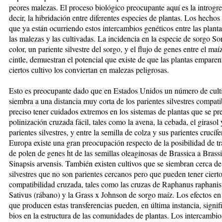
peores malezas. El pro­ce­so biológico preocupante aquí es la in­trogre
decir, la hibrida­ción en­tre diferentes especies de plan­tas. Los hecho
que ya es­tán ocu­rriendo estos intercambios gené­ti­cos entre las planta
las ma­­le­zas y las cultivadas. La inci­den­cia en la especie de sorgo 
color, un pariente silvestre del sorgo, y el flujo de genes entre el maíz
cintle, demuestran el potencial que existe de que las plantas empa­­ren­
ciertos cultivo los con­vier­tan en ma­le­zas peligrosas.
Esto es preocupante dado que en Estados Unidos un nú­mero de cult
siembra a una distancia muy cor­ta de los parientes silvestres com­pa­ti
preciso tener cuidados ex­­tre­mos en los sistemas de plantas que se pr
polinización cruzada fá­cil, tales como la avena, la cebada, el gi­rasol 
parientes silvestres, y en­tre la semilla de colza y sus parientes cru­cíf
Europa existe una gran preocupación respecto de la posibilidad de tr
de polen de genes ht de las semillas oleaginosas de Bras­sica a Brass
Sinapsis ar­vensis. También existen cultivos que se siembran cerca de
silvestres que no son parientes cercanos pe­ro que pueden tener ciert
com­pa­ti­bi­li­dad cruzada, tales como las cruzas de Raphanus raphani
Sativus (rábano) y la Grass x John­son de sorgo maíz. Los efectos en
que producen estas transferencias pue­den, en última instancia, signif
bios en la estructura de las co­mu­nidades de plantas. Los intercambi