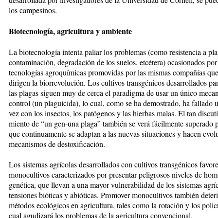
los campesinos.
Biotecnología, agricultura y ambiente
La biotecnología intenta paliar los pro­­blemas (como resistencia a pla­gu
contaminación, degradación de los suelos, etcétera) ocasionados por a
tecnologías agroquí­mi­cas pro­movidas por las mismas com­pa­ñías qu
dirigen la bio­­rre­volu­ción. Los cultivos transgénicos desa­rro­llados pa
las plagas si­guen muy de cerca el paradigma de usar un único meca
con­trol (un pla­­gui­cida), lo cual, como se ha de­mos­tra­do, ha fallado 
vez con los insectos, los patógenos y las hier­bas malas. El tan discuti
mien­to de “un gen-una plaga” tam­bién se verá fá­cil­men­te superado 
que con­ti­nua­men­te se adap­tan a las nuevas situaciones y hacen evo­lu
mecanismos de destoxificación.
Los sistemas agrícolas desarrollados con cultivos transgénicos favore­c
monocultivos caracterizados por presentar peligrosos niveles de ho­
genética, que llevan a una mayor vulnerabilidad de los sistemas agríc
tensiones bió­ticas y abió­ti­cas. Promover monoculti­vos también de­ter
métodos ecológicos en agricultura, tales como la ro­­tación y los policu
cual agu­di­zará los problemas de la agricultura convencional.