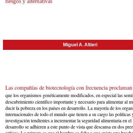
riesgos y alternativas
Miguel A. Altieri
Las compañías de biotecnología con fre­cuencia proclaman
que los orga­nis­
mos
genéticamente modificados, en es­pecial las semi
des­cu­bri­miento científico importante y ne­ce­sa­rio para alimentar al 
du­cir la pobreza en los países en desarrollo. La mayoría de los organ
interna­cionales de todo el mundo que tienen a su cargo las políticas 
investigación tendientes a incrementar la seguridad alimentaria en e
desarrollo se adhieren a es­te punto de vista que descansa en dos pre
críticas. La primera es que el hambre se debe a
que existe una bre­ch