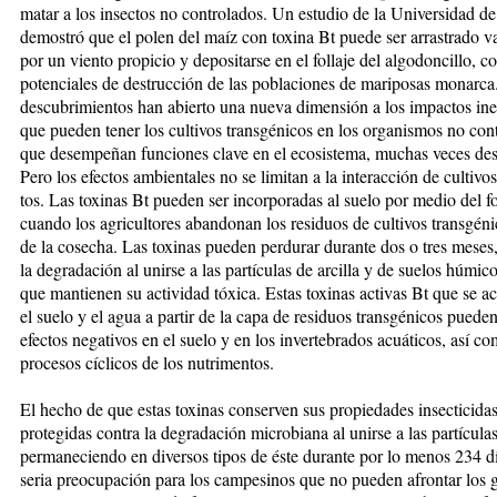
matar a los insectos no controlados. Un estudio de la Universidad de
de­mos­tró que el polen del maíz con to­xi­na Bt puede ser arrastrado v
por un viento propicio y depositarse en el follaje del algodoncillo, c
potencia­les de destrucción de las poblaciones de mariposas monarca
descubri­mientos han abierto una nueva dimen­sión a los impactos in
que pue­den tener los cul­tivos transgénicos en los organismos no co
que desempeñan funciones clave en el ecosistema, muchas veces des­co
Pero los efectos ambientales no se limitan a la interacción de cul­tivo
tos. Las toxinas Bt pue­den ser incor­po­radas al suelo por medio del fo
cuando los agriculto­res abandonan los residuos de culti­vos transgén
de la cosecha. Las toxinas pueden per­du­rar durante dos o tres meses,
la degra­da­ción al unirse a las partículas de ar­cilla y de suelos húmico
que mantienen su actividad tóxica. Estas to­xinas activas Bt que se a
el suelo y el agua a partir de la capa de residuos transgénicos puede
efectos negativos en el sue­lo y en los invertebrados acuáticos, así co
procesos cíclicos de los nutrimentos.
El hecho de que estas toxinas con­serven sus pro­piedades insecticidas
pro­tegidas contra la degradación mi­cro­biana al unirse a las partícu­las
permaneciendo en diver­sos tipos de éste durante por lo me­nos 234 d
seria preocupación pa­ra los campesinos que no pueden afrontar los 