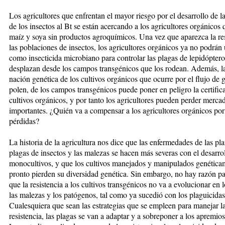
Los agricultores que enfrentan el ma­yor riesgo por el desarrollo de la r
de los insectos al Bt se están acercando a los agricultores orgánicos 
maíz y soya sin pro­­­duc­tos agroquímicos. Una vez que apa­rezca la re
las pobla­cio­nes de insectos, los agricultores or­gá­ni­cos ya no podrán
como in­sec­ti­ci­da microbiano para controlar las plagas de lepidópter
desplazan desde los campos transgénicos que los rodean. Además, l
na­ción ge­nética de los cultivos orgánicos que ocurre por el flujo de 
polen, de los campos transgénicos pue­de poner en peligro la certific
cultivos orgánicos, y por tan­to los agricultores pueden perder merca
importantes. ¿Quién va a com­pensar a los agricultores orgánicos por
pérdidas?
La historia de la agricultura nos di­ce que las enfermedades de las plan­
plagas de insectos y las malezas se hacen más severas con el desa­rro­
monocultivos, y que los cul­ti­vos manejados y manipulados gené­ti­ca­
pronto pierden su diversidad ge­­né­ti­ca. Sin embargo, no hay razón pa
que la resistencia a los cul­tivos transgénicos no va a evolucionar en l
las malezas y los pa­tó­genos, tal como ya sucedió con los pla­guicidas
Cualesquiera que sean las es­tra­te­gias que se empleen para ma­ne­jar l
resistencia, las plagas se van a adaptar y a sobreponer a los apremios