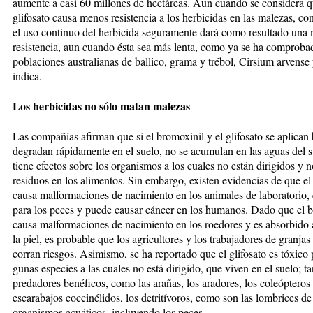
aumente a casi 60 millones de hectáreas. Aun cuando se considera q
glifosato causa me­nos resistencia a los herbicidas en las malezas, co
el uso continuo del herbicida seguramente dará co­mo resultado una
resistencia, aun cuando ésta sea más lenta, co­­mo ya se ha comproba
po­bla­ciones australianas de ballico, grama y trébol, Cirsium arvense 
indica.
Los herbicidas no sólo matan malezas
Las compañías afirman que si el bro­mo­xi­nil y el glifosato se aplican 
degradan rápidamente en el suelo, no se acumulan en las aguas del su
tiene efectos sobre los or­ga­nis­mos a los cuales no están diri­gi­dos y 
residuos en los ali­men­tos. Sin embargo, existen eviden­cias de que e
causa malforma­cio­nes de nacimiento en los animales de laboratorio, 
para los pe­ces y puede causar cáncer en los hu­ma­nos. Dado que el 
causa mal­for­maciones de nacimiento en los roedores y es absorbido 
la piel, es probable que los agricultores y los trabajadores de granja
corran riesgos. Asimismo, se ha re­­por­­tado que el glifosato es tóxico 
gunas especies a las cuales no está di­rigido, que viven en el suelo; ta
predadores benéficos, como las ara­ñas, los aradores, los coleópteros 
escarabajos coccinélidos, los detri­tívoros, como son las lombrices de 
organismos acuáticos, in­clu­yendo los peces.