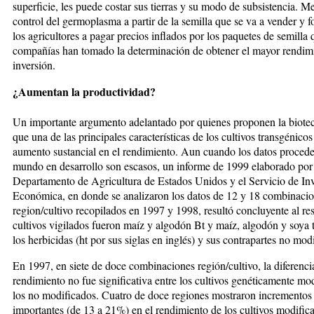
superficie, les puede costar sus tierras y su modo de subsistencia. Me
control del germoplasma a partir de la semilla que se va a ven­der y fo
los agri­­cul­to­res a pagar precios in­flados por los paque­tes de semilla 
com­pa­ñías han tomado la determinación de obtener el mayor ren­dim
inversión.
¿Aumentan la productividad?
Un importante argumento adelantado por quienes proponen la biotecn
que una de las principales ca­­­rac­terísticas de los cultivos trans­gé­ni­cos
aumento sustancial en el ren­di­mien­to. Aun cuan­do los da­tos pro­ce­de
mundo en desa­rro­llo son escasos, un informe de 1999 elaborado por
Departamento de Agri­cul­­tu­ra de Estados Unidos y el Ser­vi­cio de In­
Económica, en donde se ana­lizaron los datos de 12 y 18 com­bi­na­ci
region/cultivo recopilados en 1997 y 1998, resultó con­clu­yen­te al r
cultivos vigilados fue­ron maíz y algodón Bt y maíz, al­go­dón y so­ya to
los herbicidas (ht por sus si­glas en inglés) y sus con­tra­par­tes no mod
En 1997, en siete de doce combi­na­ciones región/cultivo, la diferenci
rendimiento no fue significativa en­tre los cultivos genéticamente mo
los no modificados. Cuatro de doce regiones mos­tra­ron incre­mentos
importantes (de 13 a 21%) en el rendimiento de los cul­tivos modific