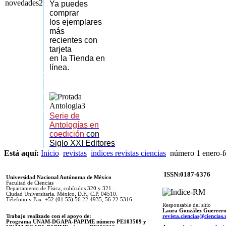
Ya puedes
comprar
los
ejemplares
más
recientes
con
tarjeta
en la Tienda en
línea.
Serie de
Antologías en
coedición
con
Siglo XXI Editores
Está aquí:
Inicio
revistas
indices revistas ciencias
número 1 enero-f
ISSN:0187-6376
Universidad Nacional Autónoma de México
Facultad de Ciencias
Departamento de Física, cubículos 320 y 321.
Ciudad Universitaria. México, D.F., C.P. 04510.
Télefono y Fax: +52 (01 55) 56 22 4935, 56 22 5316
Responsable del sitio
Laura González Guerrer
Trabajo realizado con el apoyo de:
revista.ciencias@ciencia
Programa UNAM-DGAPA-PAPIME número PE103509 y