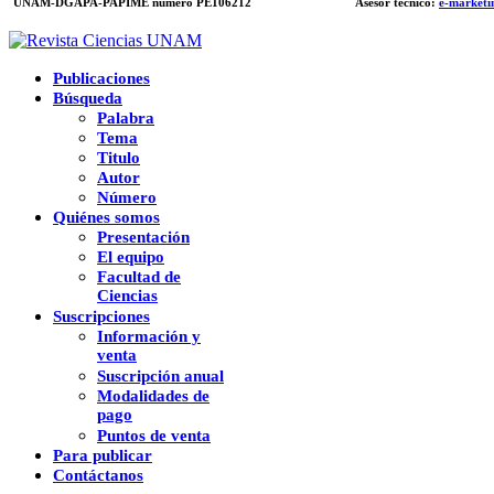
UNAM-DGAPA-PAPIME
número PE106212
Asesor técnico:
e-marketi
Publicaciones
Búsqueda
Palabra
Tema
Titulo
Autor
Número
Quiénes somos
Presentación
El equipo
Facultad de
Ciencias
Suscripciones
Información y
venta
Suscripción anual
Modalidades de
pago
Puntos de venta
Para publicar
Contáctanos