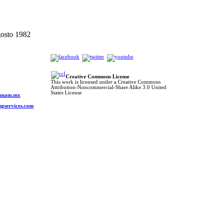
gosto 1982
Creative Commons License
This work is licensed under a Creative Commons
Attribution-Noncommercial-Share Alike 3.0 United
o
States License
s.unam.mx
ngservices.com