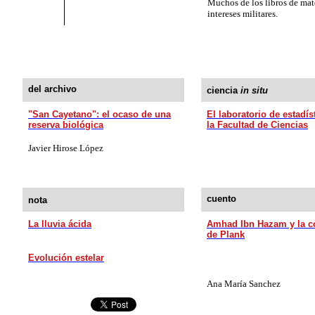
Muchos de los libros de mat
intereses militares.
del archivo
ciencia
in situ
"San Cayetano": el ocaso de una
El laboratorio de estadís
reserva biológica
la Facultad de Ciencias
Javier Hirose López
cuento
nota
La lluvia ácida
Amhad Ibn Hazam y la c
de Plank
Evolución estelar
Ana María Sanchez