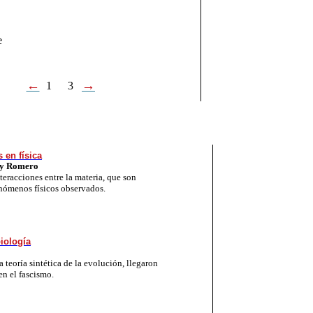
e
←
→
1
3
 en física
 y Romero
teracciones entre la materia, que son
enómenos físicos observados.
iología
la teoría sintética de la evolución, llegaron
en el fascismo.