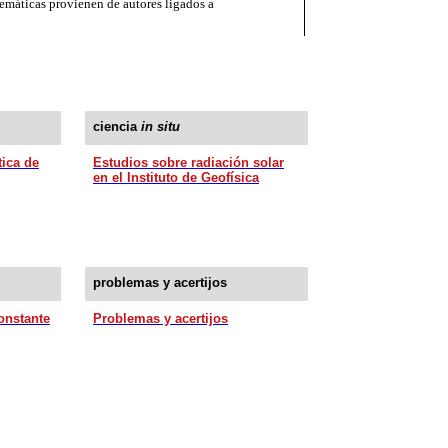
emáticas provienen de autores ligados a
ciencia
in situ
tica de
Estudios sobre radiación solar
en el Instituto de Geofísica
problemas y acertijos
onstante
Problemas y acertijos