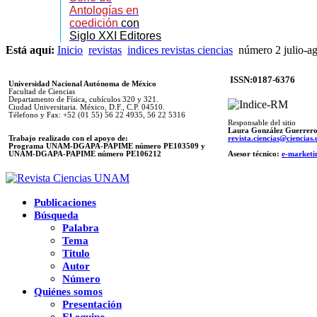
Antologías en
coedición
con
Siglo XXI Editores
Está aquí:
Inicio
revistas
indices revistas ciencias
número 2 julio-a
ISSN:0187-6376
Universidad Nacional Autónoma de México
Facultad de Ciencias
Departamento de Física, cubículos 320 y 321.
Ciudad Universitaria. México, D.F., C.P. 04510.
Télefono y Fax: +52 (01 55) 56 22 4935, 56 22 5316
Responsable del sitio
Laura González Guerrer
Trabajo realizado con el apoyo de:
revista.ciencias@ciencia
Programa UNAM-DGAPA-PAPIME número PE103509 y
UNAM-DGAPA-PAPIME
número PE106212
Asesor técnico:
e-marketi
Publicaciones
Búsqueda
Palabra
Tema
Titulo
Autor
Número
Quiénes somos
Presentación
El equipo