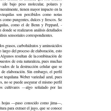
os (de bajo peso molecular, polares y
eneralmente, tienen mayor impacto en la
 tequilas son percibidos como notas
os como pungentes, dulces y frescos. Se
equilas, como el de Benn y Peppard, ­
 donde se realizaron análisis detallados
lisis sensoriales correspondientes.
dos grasos, carbohidratos y aminoácidos
lo largo del proceso de elaboración, esto
. Algunos resultan de la combinación de
uestos de esta naturaleza, pues muchas
vados de la destrucción celular que se
o de elaboración. Sin embargo, el perfil
ave tequilana Weber variedad azul, pues
s, no se puede asegurar el mismo perfil
los cultivares —algo señalado por las
 las hojas —paso conocido como jima—,
tura para extraer el jugo, que se conoce