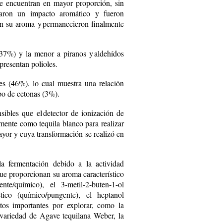
se encuen­tran en mayor proporción, sin
taron un impacto aromático y fueron
on su aroma y permanecieron finalmente
37%) y la menor a piranos y aldehídos
presentan polioles.
es (46%), lo cual muestra una relación
upo de cetonas (3%).
bles que el detector de ionización de
lmente como tequila blanco para realizar
ayor y cuya transformación se realizó en
la fermentación debido a la actividad
ue proporcionan su aroma característico
nte/químico), el 3-metil-2-buten-1-ol
cético (químico/pungente), el heptanol
ctos importantes por explorar, como la
 variedad de Agave tequilana ­Weber, la