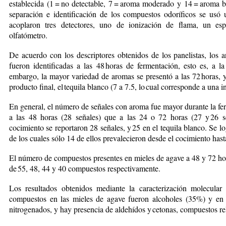
establecida (1 = no detectable, 7 = aroma moderado y 14 = aroma bas
separación e identificación de los compuestos odoríficos se usó
acoplaron tres detectores, uno de ionización de flama, un es
olfatómetro.
De acuerdo con los descriptores obtenidos de los panelistas, los
fueron identificadas a las 48 horas de fermentación, esto es, a l
embargo, la mayor variedad de aromas se presentó a las 72 horas, y
producto final, el tequila blanco (7 a 7.5, lo cual corresponde a una 
En general, el número de señales con aroma fue mayor durante la fe
a las 48 horas (28 señales) que a las 24 o 72 horas (27 y 26 señ
cocimiento se reportaron 28 señales, y 25 en el tequila blanco. Se l
de los cuales sólo 14 de ellos prevalecieron desde el cocimiento hast
El número de compuestos presentes en mieles de agave a 48 y 72 hor
de 55, 48, 44 y 40 compuestos respectivamente.
Los resultados obtenidos mediante la caracterización molecula
compuestos en las mieles de agave fueron alcoholes (35%) y en
nitrogenados, y hay presencia de aldehídos y cetonas, compuestos ­re