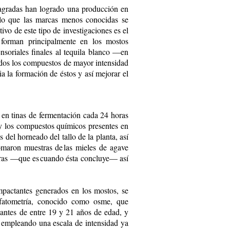
sagradas han logrado una producción en
ello que las marcas menos conocidas se
ivo de este tipo de investigaciones es el
forman prin­cipalmente en los mostos
ensoriales finales al tequila blanco —en
ados los compuestos de mayor intensidad
ia la formación de éstos y así mejorar el
 en tinas de fermentación cada 24 horas
 y los compuestos químicos presentes en
s del horneado del tallo de la planta, así
tomaron muestras de las mieles de agave
horas —que es cuando ésta concluye— así
mpactantes generados en los mostos, se
fatometría, conocido como osme, que
iantes de entre 19 y 21 años de edad, y
, empleando una escala de intensidad ya