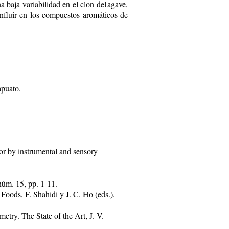
a baja variabilidad en el clon del agave,
nfluir en los compuestos aromáticos de
apuato.
vor by instrumental and sensory
núm. 15, pp. 1-11.
oods, F. Shahidi y J. C. Ho (eds.).
try. The State of the Art, J. V.