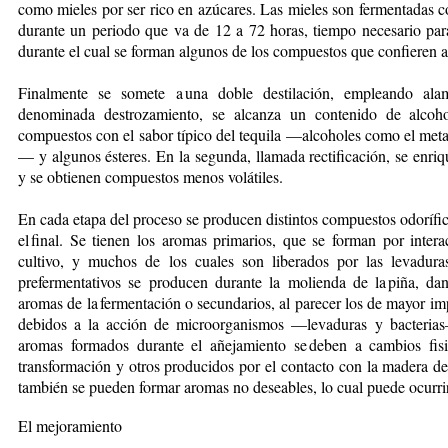
como mieles por ser rico en azúcares. Las mieles son fermentadas 
durante un periodo que va de 12 a 72 horas, tiempo necesario para
durante el cual se forman algunos de los compuestos que confieren al 
Finalmente se somete a una doble destilación, empleando al
denominada destrozamiento, se alcanza un contenido de alcoh
compuestos con el sabor típico del tequila —alcoholes como el metan
— y algunos ésteres. En la segunda, llamada rectificación, se enriq
y se obtienen compuestos menos volátiles.
En cada etapa del proceso se producen distintos compuestos odorífi
el final. Se tienen los aromas primarios, que se forman por inter
cultivo, y muchos de los cuales son liberados por las levadura
prefermentativos se producen durante la molienda de ­la piña, dan
aromas de la fermentación o secundarios, al parecer los de mayor i
debidos a la acción de microorganismos —levaduras y bacterias
aromas formados durante el añejamiento ­se deben a cambios fis
transformación y otros producidos por el contacto con la madera d
también se pueden formar aromas no deseables, lo cual puede ocurrir
El mejoramiento