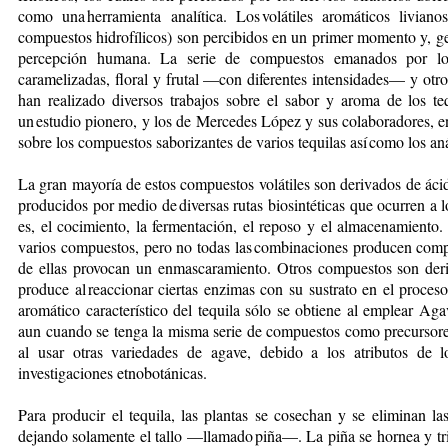
como una herramienta analítica. Los volátiles aromáticos livian
compuestos hidrofílicos) son percibidos en un primer momento y, g
percepción humana. La serie de compuestos emanados por ­los
caramelizadas, floral y frutal —con diferentes intensidades— y otr
han realizado diversos trabajos sobre el sabor y aroma de los t
un estudio pionero, y los de Mercedes López y sus colaboradores, en
­sobre los compuestos saborizantes de varios tequilas así como los aná
La gran mayoría de estos compuestos volátiles son derivados de áci
producidos por medio ­de diversas rutas biosintéticas que ocurren a 
es, el cocimiento, la fermentación, el reposo y el almacenamiento
varios compuestos, pero no todas las combinaciones producen comp
de ellas provocan un enmascaramiento. Otros compuestos son deri
produce ­al reaccionar ciertas enzimas con su sustrato en el proces
aromático característico del tequila sólo se obtiene al emplear Ag
aun cuando se tenga la ­misma serie de compuestos ­como precursore
al usar otras variedades de agave, debido a los atributos de 
investigaciones etnobotánicas.
Para producir el tequila, las plantas se cosechan y se eliminan
dejando solamente el tallo —llama­do piña—. La piña se hornea y tri