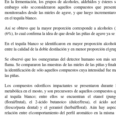
En la fermentación, los grupos de alcoholes, aldehídos y ésteres 
embargo sólo se consideraron aquellos compuestos que presen
monitoreados desde las mieles de agave, y que luego incrementar
en el tequila blanco.
Así se obtuvo que la mayor proporción corresponde a alcoholes (
(6%), lo cual confirma la idea de que desde las piñas de agave ya se 
En el tequila blanco se identificaron en mayor proporción alcohol
entre la calidad de la doble destilación y en menor proporción el gr
Se observó que los osmegramas del detector humano son más sensi
flama. Se compararon las muestras de las mieles de las piñas y fina
la identificación de sólo aquellos compuestos cuya intensidad fue m
las piñas.
Los compuestos odoríficos impactantes se presentaron durante 
metabólica en el mosto, y son precursores de aquellos compuestos q
al tequila blanco; entre ellos se encuentran el etanol (punge
(floral/frutal), el 2-ácido butanoico (dulce/fresa), el ácido a
(fresco/pasta dental) y el geraniol (herbal/floral). Aún hay aspe
relación entre el comportamiento del perfil aromático en la misma