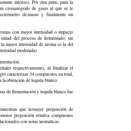
tante intenso). Por otra parte, para la
 un cromatógrafo de gases al que se le
pectrómetro de masas y finalmente un
 aromas con mayor intensidad o impacto
a mitad del proceso de fermentado; sin
 la mayor intensidad de aroma es la del
intensidad moderada).
rmentación
ales respectivamente), al finalizar el
ogró caracterizar 34 compuestos en total,
a la obtención de tequila blanco.
as de fermentación y tequila blanco fue
r muestran que la mayor proporción de
 menor proporción relativa compuestos
lacionados con notas ­aromáticas.