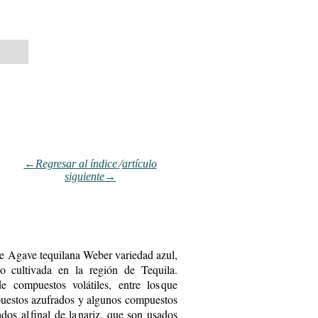
←Regresar al índice
⁄
artículo
siguiente→
 de Agave tequilana Weber variedad azul,
ólo cultivada en la región de Tequila.
e compuestos volátiles, entre los que
mpuestos azufrados y algunos compuestos
dos ­al final de la nariz, que son usados