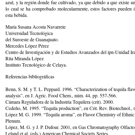
azul, y la región donde fue cultivado, ya que debido a que existe un
lo cual se ha comprobado molecularmente, estos factores pueden i
esta bebida.
María Susana Acosta Navarrete
Universidad Tecnológica
del Suroeste de Guanajuato.
Mercedes López Pérez
Centro de Investigación y de Estudios Avanzados del ipn-Unidad Ir
Rita Miranda López
Instituto Tecnológico de Celaya.
Referencias bibliográficas
Benn, S. M. y T. L. Peppard. 1996. “Characterization of tequila fla
analysis”, en J. Agric. Food Chem., núm. 44, pp. 557-566.
Cámara Reguladora de la Industria Tequilera (crit). 2000.
Cedeño, M. 1995. “Tequila production”, en Crit. Rev. Biotechnol., 
López M. G. 1999. “Tequila aroma”, en Flavor Chemistry of Ethnic F
Plenum.
López, M. G. y J. P. Dufour. 2001, en Gas Chromatography Olfactome
Leland et al. (eds.) American Chemical Society Series.