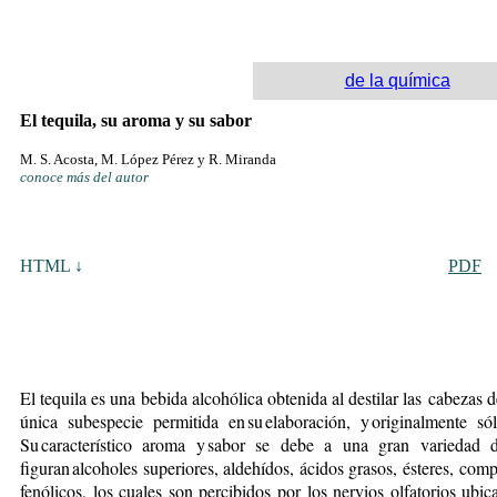
de la química
El tequila, su aroma y su sabor
M. S. Acosta, M. López Pérez y R. Miranda
conoce más del autor
HTML ↓
PDF
El tequila es una bebida alcohólica obtenida al destilar las cabezas
única subespecie permitida en su elaboración, y originalmente s
Su característico aroma y sabor se debe a una gran variedad d
figuran alcoholes superiores, aldehídos, ácidos grasos, ésteres, co
fenólicos, los cuales son percibidos por los nervios olfatorios ubica