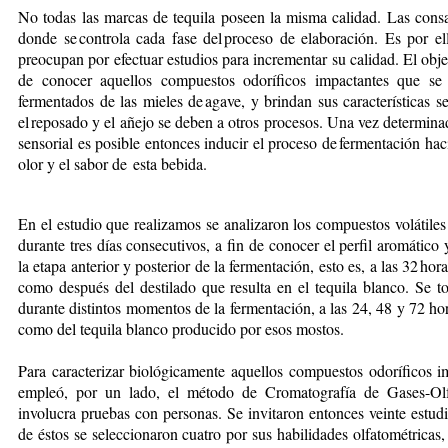
No todas las marcas de tequila poseen la misma calidad. Las con
donde se controla cada fase del proceso de elaboración. Es por 
preocupan por efectuar estudios para incrementar su calidad. El objet
de conocer aquellos compuestos odoríficos impactantes que se 
fermentados de las mieles de agave, y brindan sus características s
el reposado y el añejo se deben a otros procesos. Una vez determin
sensorial es posible entonces inducir el proceso de fermentación hac
olor
y el sabor de esta bebida.
En el estudio que realizamos se analizaron los compuestos volátiles
durante tres días c
onsecutivos, a fin de conocer el perfil aromático
la etapa anterior y posterior de la fermentación, esto es, a las 32 hora
como des­pués del destilado que resulta en el tequila blanco. Se 
durante distintos momentos de la fermentación, a las 24, 48 y 72 
como del tequila blanco producido por esos mostos.
Para caracterizar biológicamente aquellos compuestos odoríficos i
empleó, por un lado, el método de Cromatografía de Gases-Ol
involucra pruebas con personas. Se invitaron entonces veinte estud
de éstos se seleccionaron cuatro por sus habilidades olfatométricas