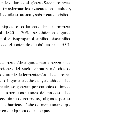
con levaduras del género Saccharomyces
 transformar los azúcares en alcohol y
tequila su aroma y sabor característico.
ambiques o columnas. En la primera,
ol de 20 a 30%, se obtienen algunos
ol, el isopropanol, amílico e isoamílico
uece el contenido alcohólico hasta 55%,
cos, pero sólo algunos permanecen hasta
acciones del suelo, clima y métodos de
s durante la fermentación. Los aromas
do lugar a alcoholes ­y aldehídos. Los
mpacto, se generan por cambios químicos
— o por condiciones del proceso. Los
icoquímicos ocurridos, algunos por su
e las barricas. Debe de mencionarse que
 en cualquiera de las etapas.