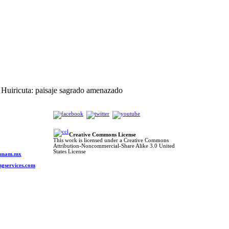
Huiricuta: paisaje sagrado amenazado
Creative Commons License
This work is licensed under a Creative Commons
Attribution-Noncommercial-Share Alike 3.0 United
o
States License
s.unam.mx
ngservices.com