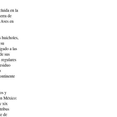
cluida en la
ierra de
 Aves en
s huicholes,
 su
igado a las
de sus
 regulares
residuo
o
continente
os y
en México:
y xix
tribus
te de