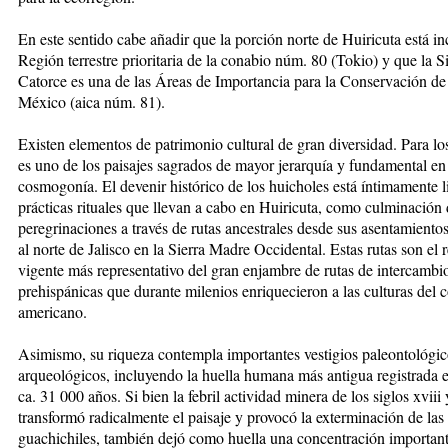
En este sentido cabe añadir que la porción norte de Huiricuta está in
Región terrestre prioritaria de la conabio núm. 80 (Tokio) y que la S
Catorce es una de las Áreas de Importancia para la Conservación de
México (aica núm. 81).
Existen elementos de patrimonio cultural de gran diversidad. Para lo
es uno de los paisajes sagrados de mayor jerarquía y fundamental en
cosmogonía. El devenir histórico de los huicholes está íntimamente l
prácticas rituales que llevan a cabo en Huiricuta, como culminación 
peregrinaciones a través de rutas ancestrales desde sus asentamientos
al norte de Jalisco en la Sierra Madre Occidental. Estas rutas son el 
vigente más representativo del gran enjambre de rutas de intercambi
prehispánicas que durante milenios enriquecieron a las culturas del 
americano.
Asimismo, su riqueza contempla importantes vestigios paleontológic
arqueológicos, incluyendo la huella humana más antigua registrada 
ca. 31 000 años. Si bien la febril actividad minera de los siglos xviii 
transformó radicalmente el paisaje y provocó la exterminación de las 
guachichiles, también dejó como huella una concentración importan