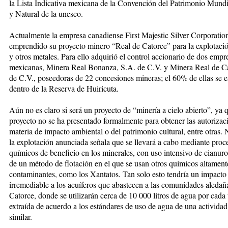
la Lista Indicativa mexicana de la Convención del Patrimonio Mundi
y Natural de la unesco.
Actualmente la empresa canadiense First Majestic Silver Corporatio
emprendido su proyecto minero “Real de Catorce” para la explotació
y otros metales. Para ello adquirió el control accionario de dos empr
mexicanas, Minera Real Bonanza, S.A. de C.V. y Minera Real de Ca
de C.V., poseedoras de 22 concesiones mineras; el 60% de ellas se 
dentro de la Reserva de Huiricuta.
Aún no es claro si será un proyecto de “minería a cielo abierto”, ya 
proyecto no se ha presentado formalmente para obtener las autorizac
materia de impacto ambiental o del patrimonio cultural, entre otras. 
la explotación anunciada señala que se llevará a cabo mediante proc
químicos de beneficio en los minerales, con uso intensivo de cianur
de un método de flotación en el que se usan otros químicos altament
contaminantes, como los Xantatos. Tan solo esto tendría un impacto
irremediable a los acuíferos que abastecen a las comunidades aledañ
Catorce, donde se utilizarán cerca de 10 000 litros de agua por cada
extraída de acuerdo a los estándares de uso de agua de una activida
similar.