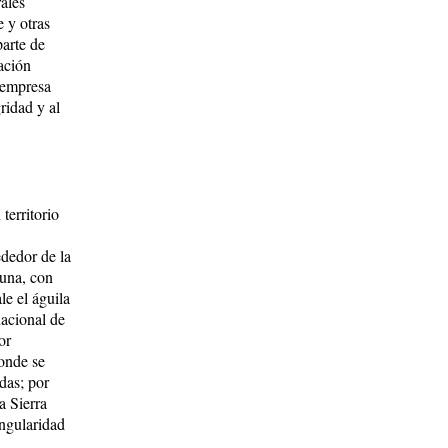
ales
e y otras
parte de
ación
 empresa
ridad y al
territorio
dedor de la
auna, con
le el águila
nacional de
or
donde se
das; por
a Sierra
ingularidad