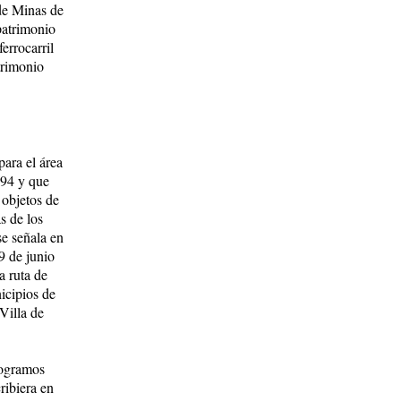
de Minas de
patrimonio
errocarril
trimonio
para el área
994 y que
s objetos de
s de los
se señala en
9 de junio
a ruta de
icipios de
Villa de
logramos
ribiera en