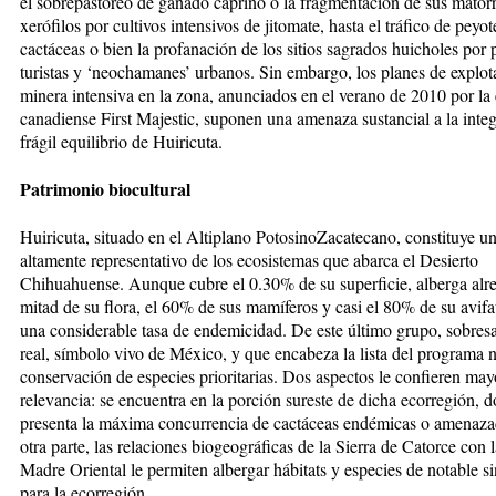
el sobrepastoreo de ganado caprino o la fragmentación de sus matorr
xerófilos por cultivos intensivos de jitomate, hasta el tráfico de peyot
cactáceas o bien la profanación de los sitios sagrados huicholes por 
turistas y ‘neochamanes’ urbanos. Sin embargo, los planes de explot
minera intensiva en la zona, anunciados en el verano de 2010 por la
canadiense First Majestic, suponen una amenaza sustancial a la integ
frágil equilibrio de Huiricuta.
Patrimonio biocultural
Huiricuta, situado en el Altiplano PotosinoZacatecano, constituye un 
altamente representativo de los ecosistemas que abarca el Desierto
Chihuahuense. Aunque cubre el 0.30% de su superficie, alberga alre
mitad de su flora, el 60% de sus mamíferos y casi el 80% de su avif
una considerable tasa de endemicidad. De este último grupo, sobresa
real, símbolo vivo de México, y que encabeza la lista del programa 
conservación de especies prioritarias. Dos aspectos le confieren may
relevancia: se encuentra en la porción sureste de dicha ecorregión, 
presenta la máxima concurrencia de cactáceas endémicas o amenaza
otra parte, las relaciones biogeográficas de la Sierra de Catorce con l
Madre Oriental le permiten albergar hábitats y especies de notable s
para la ecorregión.