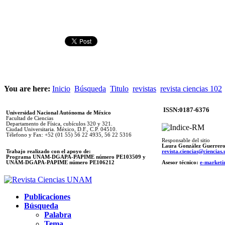
You are here:
Inicio
Búsqueda
Titulo
revistas
revista ciencias 102
ISSN:0187-6376
Universidad Nacional Autónoma de México
Facultad de Ciencias
Departamento de Física, cubículos 320 y 321.
Ciudad Universitaria. México, D.F., C.P. 04510.
Télefono y Fax: +52 (01 55) 56 22 4935, 56 22 5316
Responsable del sitio
Laura González Guerrer
Trabajo realizado con el apoyo de:
revista.ciencias@ciencia
Programa UNAM-DGAPA-PAPIME número PE103509 y
UNAM-DGAPA-PAPIME
número PE106212
Asesor técnico:
e-marketi
Publicaciones
Búsqueda
Palabra
Tema