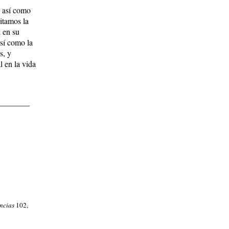
, así como
itamos la
d en su
así como la
s, y
l en la vida
________
ncias
102,