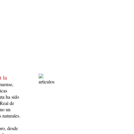
r la
ahuense,
icas
uta ha sido
 Real de
omo un
s naturales.
oro, desde