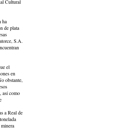
al Cultural
n ha
n de plata
esas
torce, S.A.
encuentran
que el
iones en
No obstante,
esos
o, así como
e
as a Real de
 tonelada
d minera