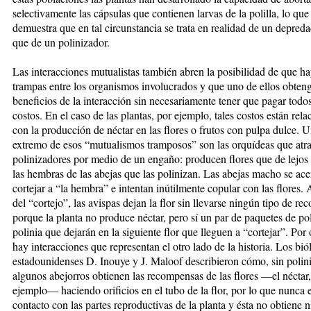
selectivamente las cápsulas que contienen larvas de la polilla, lo que
demuestra que en tal circunstancia se trata en realidad de un depred
que de un polinizador.
Las interacciones mutualistas también abren la posibilidad de que h
trampas entre los organismos involucrados y que uno de ellos obteng
beneficios de la interacción sin necesariamente tener que pagar todos
costos. En el caso de las plantas, por ejemplo, tales costos están rel
con la producción de néctar en las flores o frutos con pulpa dulce. 
extremo de esos “mutualismos tramposos” son las orquídeas que atra
polinizadores por medio de un engaño: producen flores que de lejos
las hembras de las abejas que las polinizan. Las abejas macho se ace
cortejar a “la hembra” e intentan inútilmente copular con las flores. A
del “cortejo”, las avispas dejan la flor sin llevarse ningún tipo de r
porque la planta no produce néctar, pero sí un par de paquetes de po
polinia que dejarán en la siguiente flor que lleguen a “cortejar”. Por 
hay interacciones que representan el otro lado de la historia. Los bi
estadounidenses D. Inouye y J. Maloof describieron cómo, sin polini
algunos abejorros obtienen las recompensas de las flores —el néctar,
ejemplo— haciendo orificios en el tubo de la flor, por lo que nunca 
contacto con las partes reproductivas de la planta y ésta no obtiene 