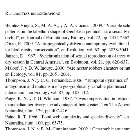
Referencias bibliográficas
Benítez-Vieyra, S., M. A. A., y A. A. Cocucci. 2009. “Variable sele
patterns on the labellum shape of Geoblasta pennicillata, a sexually 
orchid”, en Journal of Evolutionary Biology, vol. 22, pp. 2354-2362
Dirzo, R. 2009. “Antropogenically driven contemporary evolution: 
for biodiversity conservation”, en Evolution, vol. 63, pp. 3038-3041.
Janzen, D. 1967. “Synchronization of sexual reproduction of trees w
dry season in Central America”, en Evolution, vol. 21, pp. 620-637.
Maloof, J. y D. W. Inouye. 2000. “Are nectar robbers cheaters or mut
en Ecology, vol. 81, pp. 2651-2661.
Thompson, J. N. y C. C. Fernandez. 2006. “Temporal dynamics of
antagonism and mutualism in a geographically variable plantinsect
interaction”, en Ecology vol. 87, pp. 103-112.
Paige, K. N. y T. G. Whitham. 1987. “Overcompensation in respons
mammalian herbivory: the advantage of being eaten”, en The Ameri
Naturalist, núm. 129, pp. 407-416.
Paine, R. T. 1966. “Food web complexity and species diversity”, e
Naturalist, núm. 100, pp. 65-75.
Thompson, J. N. y B. M. Cunningham. 2002. “Geographic structur