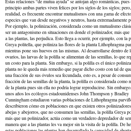
Estas relaciones “de mutua ayuda” se antojan algo románticas, pues
principio ambas partes viven felices por los siglos de los siglos; pero
realidad, es frecuente encontrar mutualismos con una gama de efecto
especies que van desde negativos y neutros, hasta extremadamente po
Por ejemplo, la polinización, considerada como un mutualismo clási
ser un antagonismo en situaciones en donde el polinizador, más que 
a las plantas, las perjudica. Esto llega a ocurrir, por ejemplo, con la p
Greya politella, que poliniza las flores de la planta Lithophragma pa
mientras pone sus huevos en las mismas. Al desarrollarse dentro de 
ovarios, las larvas de la polilla se alimentan de las semillas, lo que r
un costo para la planta. Sin embargo, si la polilla es el único poliniza
planta no le queda más remedio que pagar dicho costo con tal de qu
una fracción de sus óvulos sea fecundada, esto es, a pesar de consum
fracción de las semillas de la planta, la polilla es considerada como 
de la planta pues sin ella no podría lograr reproducirse. Sin embargo
unos años los ecólogos estadounidenses John Thompson y Bradley
Cunningham estudiaron varias poblaciones de Lithophragma parvif
describieron cómo en poblaciones en que existen otros polinizadore
abejas y abejorros, que no consumen las semillas, la polilla Greya pol
más que un polinizador, actúa como un verdadero depredador de sem
manera que a las plantas les va mejor sin la visita de la polilla. De h
estas poblaciones las plantas han desarrollado la capacidad de aborta