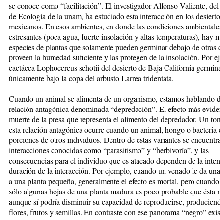
se conoce como “facilitación”. El investigador Alfonso Valiente, del 
de Ecología de la unam, ha estudiado esta interacción en los desierto
mexicanos. En esos ambientes, en donde las condiciones ambiental
estresantes (poca agua, fuerte insolación y altas temperaturas), hay
especies de plantas que solamente pueden germinar debajo de otras 
proveen la humedad suficiente y las protegen de la insolación. Por e
cactácea Lophocereus schotii del desierto de Baja California germin
únicamente bajo la copa del arbusto Larrea tridentata.
Cuando un animal se alimenta de un organismo, estamos hablando d
relación antagónica denominada “depredación”. El efecto más eviden
muerte de la presa que representa el alimento del depredador. Un ton
esta relación antagónica ocurre cuando un animal, hongo o bacteri
porciones de otros individuos. Dentro de estas variantes se encuentra
interacciones conocidas como “parasitismo” y “herbivoría”, y las
consecuencias para el individuo que es atacado dependen de la inte
duración de la interacción. Por ejemplo, cuando un venado le da un
a una planta pequeña, generalmente el efecto es mortal, pero cuand
sólo algunas hojas de una planta madura es poco probable que ésta 
aunque sí podría disminuir su capacidad de reproducirse, producie
flores, frutos y semillas. En contraste con ese panorama “negro” exis