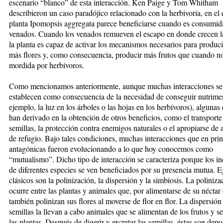
escenario “blanco” de esta interacción. Ken Paige y Tom Whitham
describieron un caso paradójico relacionado con la herbivoría, en el 
planta Ipomopsis aggregata parece beneficiarse cuando es consumid
venados. Cuando los venados remueven el escapo en donde crecen la
la planta es capaz de activar los mecanismos necesarios para produci
más flores y, como consecuencia, producir más frutos que cuando n
mordida por herbívoros.
Como mencionamos anteriormente, aunque muchas interacciones se
establecen como consecuencia de la necesidad de conseguir nutrime
ejemplo, la luz en los árboles o las hojas en los herbívoros), algunas 
han derivado en la obtención de otros beneficios, como el transporte
semillas, la protección contra enemigos naturales o el apropiarse de 
de refugio. Bajo tales condiciones, muchas interacciones que en prin
antagónicas fueron evolucionando a lo que hoy conocemos como
“mutualismo”. Dicho tipo de interacción se caracteriza porque los i
de diferentes especies se ven beneficiados por su presencia mutua. 
clásicos son la polinización, la dispersión y la simbiosis. La poliniza
ocurre entre las plantas y animales que, por alimentarse de su néctar
también polinizan sus flores al moverse de flor en flor. La dispersión
semillas la llevan a cabo animales que se alimentan de los frutos y s
las plantas. Después de digerir y excretar las semillas, éstas son depo