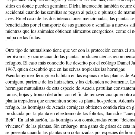
sitios en donde pueden germinar. Dicha interacción también ocurre
accidental cuando las semillas se pegan al pelaje o plumaje de mamí
aves. En el caso de las dos interacciones mencionadas, las plantas se
beneficiadas por el transporte de sus gametos o semillas a nuevos siti
mientras que los animales obtienen alimentos energéticos, como el né
pulpa de las frutas.
Otro tipo de mutualismo tiene que ver con la protección contra el at
herbívoros, y ocurre cuando las plantas producen ciertas recompensa
refugios. El caso más conocido fue descrito por el ecólogo Daniel J
1967, quien descubrió que en las selvas tropicales las hormigas
Pseudomyrmex ferruginea habitan en las espinas de las plantas de A
cornigera, pariente de los huizaches, y las defienden activamente. L
hormigas mutualistas de esta especie de Acacia patrullan constantem
ramas, hojas y tronco del árbol con el fin de remover cualquier otro 
planta trepadora que encuentren sobre su planta hospedera. Además
refugio, las hormigas de Acacia cornigera obtienen comida rica en 
producida por la planta en el extremo de los foliolos, llamados “cuer
Belt”. En tal situación, las hormigas son consideradas como “defens
vivientes” de las plantas. Sin embargo, una gama de grises de esta i
se presenta cuando las plantas son colonizadas por especies de horm