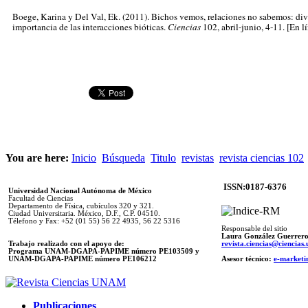
Boege, Karina
y Del Val, Ek. (2011). Bichos vemos, relaciones no sabemos: div
importancia de las interacciones bióticas.
Ciencias
102, abril-junio, 4-11. [En l
You are here:
Inicio
Búsqueda
Titulo
revistas
revista ciencias 102
ISSN:0187-6376
Universidad Nacional Autónoma de México
Facultad de Ciencias
Departamento de Física, cubículos 320 y 321.
Ciudad Universitaria. México, D.F., C.P. 04510.
Télefono y Fax: +52 (01 55) 56 22 4935, 56 22 5316
Responsable del sitio
Laura González Guerrer
Trabajo realizado con el apoyo de:
revista.ciencias@ciencia
Programa UNAM-DGAPA-PAPIME número PE103509 y
UNAM-DGAPA-PAPIME
número PE106212
Asesor técnico:
e-marketi
Publicaciones