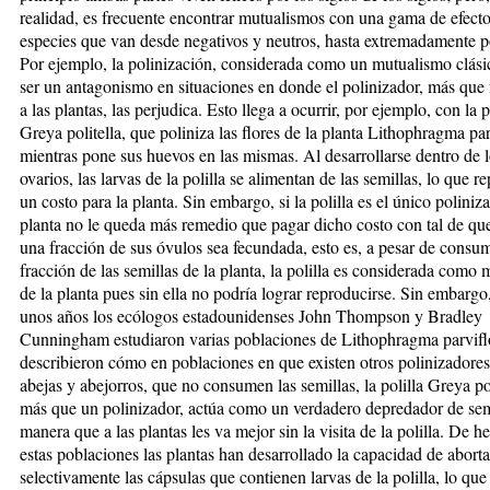
realidad, es frecuente encontrar mutualismos con una gama de efecto
especies que van desde negativos y neutros, hasta extremadamente po
Por ejemplo, la polinización, considerada como un mutualismo clási
ser un antagonismo en situaciones en donde el polinizador, más que 
a las plantas, las perjudica. Esto llega a ocurrir, por ejemplo, con la p
Greya politella, que poliniza las flores de la planta Lithophragma pa
mientras pone sus huevos en las mismas. Al desarrollarse dentro de 
ovarios, las larvas de la polilla se alimentan de las semillas, lo que r
un costo para la planta. Sin embargo, si la polilla es el único poliniza
planta no le queda más remedio que pagar dicho costo con tal de qu
una fracción de sus óvulos sea fecundada, esto es, a pesar de consum
fracción de las semillas de la planta, la polilla es considerada como 
de la planta pues sin ella no podría lograr reproducirse. Sin embargo
unos años los ecólogos estadounidenses John Thompson y Bradley
Cunningham estudiaron varias poblaciones de Lithophragma parvif
describieron cómo en poblaciones en que existen otros polinizadore
abejas y abejorros, que no consumen las semillas, la polilla Greya pol
más que un polinizador, actúa como un verdadero depredador de sem
manera que a las plantas les va mejor sin la visita de la polilla. De h
estas poblaciones las plantas han desarrollado la capacidad de aborta
selectivamente las cápsulas que contienen larvas de la polilla, lo que