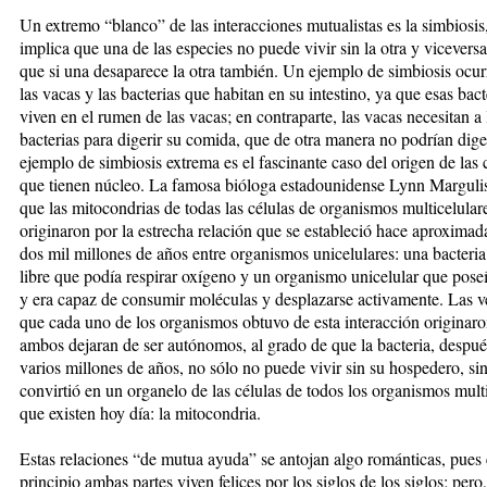
Un extremo “blanco” de las interacciones mutualistas es la simbiosis
implica que una de las especies no puede vivir sin la otra y viceversa
que si una desaparece la otra también. Un ejemplo de simbiosis ocur
las vacas y las bacterias que habitan en su intestino, ya que esas bact
viven en el rumen de las vacas; en contraparte, las vacas necesitan a 
bacterias para digerir su comida, que de otra manera no podrían dige
ejemplo de simbiosis extrema es el fascinante caso del origen de las 
que tienen núcleo. La famosa bióloga estadounidense Lynn Marguli
que las mitocondrias de todas las células de organismos multicelular
originaron por la estrecha relación que se estableció hace aproxima
dos mil millones de años entre organismos unicelulares: una bacteria
libre que podía respirar oxígeno y un organismo unicelular que pose
y era capaz de consumir moléculas y desplazarse activamente. Las v
que cada uno de los organismos obtuvo de esta interacción originar
ambos dejaran de ser autónomos, al grado de que la bacteria, despué
varios millones de años, no sólo no puede vivir sin su hospedero, si
convirtió en un organelo de las células de todos los organismos mult
que existen hoy día: la mitocondria.
Estas relaciones “de mutua ayuda” se antojan algo románticas, pues
principio ambas partes viven felices por los siglos de los siglos; pero