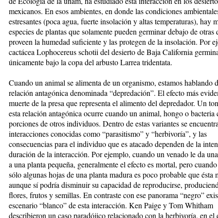
de Ecología de la unam, ha estudiado esta interacción en los desierto
mexicanos. En esos ambientes, en donde las condiciones ambiental
estresantes (poca agua, fuerte insolación y altas temperaturas), hay
especies de plantas que solamente pueden germinar debajo de otras 
proveen la humedad suficiente y las protegen de la insolación. Por e
cactácea Lophocereus schotii del desierto de Baja California germin
únicamente bajo la copa del arbusto Larrea tridentata.
Cuando un animal se alimenta de un organismo, estamos hablando d
relación antagónica denominada “depredación”. El efecto más eviden
muerte de la presa que representa el alimento del depredador. Un ton
esta relación antagónica ocurre cuando un animal, hongo o bacteri
porciones de otros individuos. Dentro de estas variantes se encuentra
interacciones conocidas como “parasitismo” y “herbivoría”, y las
consecuencias para el individuo que es atacado dependen de la inte
duración de la interacción. Por ejemplo, cuando un venado le da un
a una planta pequeña, generalmente el efecto es mortal, pero cuand
sólo algunas hojas de una planta madura es poco probable que ésta 
aunque sí podría disminuir su capacidad de reproducirse, producie
flores, frutos y semillas. En contraste con ese panorama “negro” exis
escenario “blanco” de esta interacción. Ken Paige y Tom Whitham
describieron un caso paradójico relacionado con la herbivoría, en el 