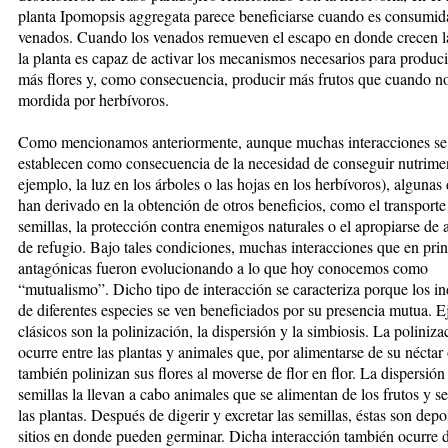
planta Ipomopsis aggregata parece beneficiarse cuando es consumid
venados. Cuando los venados remueven el escapo en donde crecen la
la planta es capaz de activar los mecanismos necesarios para produci
más flores y, como consecuencia, producir más frutos que cuando n
mordida por herbívoros.
Como mencionamos anteriormente, aunque muchas interacciones se
establecen como consecuencia de la necesidad de conseguir nutrime
ejemplo, la luz en los árboles o las hojas en los herbívoros), algunas 
han derivado en la obtención de otros beneficios, como el transporte
semillas, la protección contra enemigos naturales o el apropiarse de 
de refugio. Bajo tales condiciones, muchas interacciones que en prin
antagónicas fueron evolucionando a lo que hoy conocemos como
“mutualismo”. Dicho tipo de interacción se caracteriza porque los i
de diferentes especies se ven beneficiados por su presencia mutua. 
clásicos son la polinización, la dispersión y la simbiosis. La poliniza
ocurre entre las plantas y animales que, por alimentarse de su néctar
también polinizan sus flores al moverse de flor en flor. La dispersión
semillas la llevan a cabo animales que se alimentan de los frutos y s
las plantas. Después de digerir y excretar las semillas, éstas son depo
sitios en donde pueden germinar. Dicha interacción también ocurre