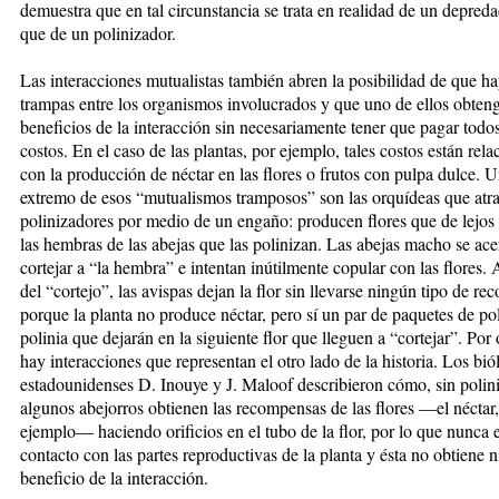
demuestra que en tal circunstancia se trata en realidad de un depred
que de un polinizador.
Las interacciones mutualistas también abren la posibilidad de que h
trampas entre los organismos involucrados y que uno de ellos obteng
beneficios de la interacción sin necesariamente tener que pagar todos
costos. En el caso de las plantas, por ejemplo, tales costos están rel
con la producción de néctar en las flores o frutos con pulpa dulce. 
extremo de esos “mutualismos tramposos” son las orquídeas que atra
polinizadores por medio de un engaño: producen flores que de lejos
las hembras de las abejas que las polinizan. Las abejas macho se ace
cortejar a “la hembra” e intentan inútilmente copular con las flores. A
del “cortejo”, las avispas dejan la flor sin llevarse ningún tipo de r
porque la planta no produce néctar, pero sí un par de paquetes de po
polinia que dejarán en la siguiente flor que lleguen a “cortejar”. Por 
hay interacciones que representan el otro lado de la historia. Los bi
estadounidenses D. Inouye y J. Maloof describieron cómo, sin polini
algunos abejorros obtienen las recompensas de las flores —el néctar,
ejemplo— haciendo orificios en el tubo de la flor, por lo que nunca 
contacto con las partes reproductivas de la planta y ésta no obtiene 
beneficio de la interacción.