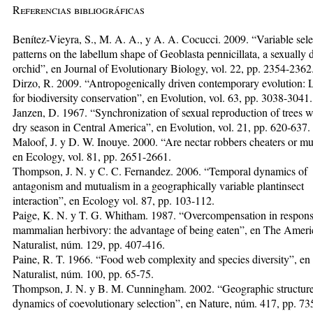
Referencias bibliográficas
Benítez-Vieyra, S., M. A. A., y A. A. Cocucci. 2009. “Variable sele
patterns on the labellum shape of Geoblasta pennicillata, a sexually 
orchid”, en Journal of Evolutionary Biology, vol. 22, pp. 2354-2362
Dirzo, R. 2009. “Antropogenically driven contemporary evolution: 
for biodiversity conservation”, en Evolution, vol. 63, pp. 3038-3041.
Janzen, D. 1967. “Synchronization of sexual reproduction of trees w
dry season in Central America”, en Evolution, vol. 21, pp. 620-637.
Maloof, J. y D. W. Inouye. 2000. “Are nectar robbers cheaters or mut
en Ecology, vol. 81, pp. 2651-2661.
Thompson, J. N. y C. C. Fernandez. 2006. “Temporal dynamics of
antagonism and mutualism in a geographically variable plantinsect
interaction”, en Ecology vol. 87, pp. 103-112.
Paige, K. N. y T. G. Whitham. 1987. “Overcompensation in respons
mammalian herbivory: the advantage of being eaten”, en The Ameri
Naturalist, núm. 129, pp. 407-416.
Paine, R. T. 1966. “Food web complexity and species diversity”, e
Naturalist, núm. 100, pp. 65-75.
Thompson, J. N. y B. M. Cunningham. 2002. “Geographic structur
dynamics of coevolutionary selection”, en Nature, núm. 417, pp. 73