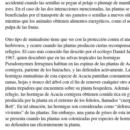
accidental cuando las semillas se pegan al pelaje o plumaje de mamí
aves. En el caso de las dos interacciones mencionadas, las plantas se
beneficiadas por el transporte de sus gametos o semillas a nuevos siti
mientras que los animales obtienen alimentos energéticos, como el né
pulpa de las frutas.
Otro tipo de mutualismo tiene que ver con la protección contra el at
herbívoros, y ocurre cuando las plantas producen ciertas recompensa
refugios. El caso más conocido fue descrito por el ecólogo Daniel J
1967, quien descubrió que en las selvas tropicales las hormigas
Pseudomyrmex ferruginea habitan en las espinas de las plantas de A
cornigera, pariente de los huizaches, y las defienden activamente. L
hormigas mutualistas de esta especie de Acacia patrullan constantem
ramas, hojas y tronco del árbol con el fin de remover cualquier otro 
planta trepadora que encuentren sobre su planta hospedera. Además
refugio, las hormigas de Acacia cornigera obtienen comida rica en 
producida por la planta en el extremo de los foliolos, llamados “cuer
Belt”. En tal situación, las hormigas son consideradas como “defens
vivientes” de las plantas. Sin embargo, una gama de grises de esta i
se presenta cuando las plantas son colonizadas por especies de horm
no defienden tan eficientemente la planta.