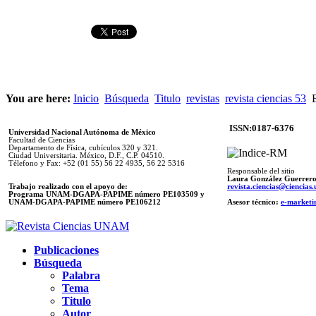
You are here:
Inicio
Búsqueda
Titulo
revistas
revista ciencias 53
E
ISSN:0187-6376
Universidad Nacional Autónoma de México
Facultad de Ciencias
Departamento de Física, cubículos 320 y 321.
Ciudad Universitaria. México, D.F., C.P. 04510.
Télefono y Fax: +52 (01 55) 56 22 4935, 56 22 5316
Responsable del sitio
Laura González Guerrer
Trabajo realizado con el apoyo de:
revista.ciencias@ciencia
Programa UNAM-DGAPA-PAPIME número PE103509 y
UNAM-DGAPA-PAPIME
número PE106212
Asesor técnico:
e-marketi
Publicaciones
Búsqueda
Palabra
Tema
Titulo
Autor