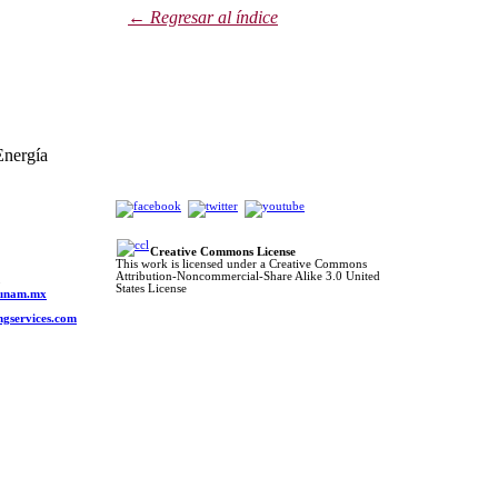
← Regresar al índic
e
nergía
Creative Commons License
This work is licensed under a Creative Commons
Attribution-Noncommercial-Share Alike 3.0 United
o
States License
s.unam.mx
ngservices.com