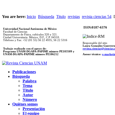
You are here:
Inicio
Búsqueda
Titulo
revistas
revista ciencias 54
D
ISSN:0187-6376
Universidad Nacional Autónoma de México
Facultad de Ciencias
Departamento de Física, cubículos 320 y 321.
Ciudad Universitaria. México, D.F., C.P. 04510.
Télefono y Fax: +52 (01 55) 56 22 4935, 56 22 5316
Responsable del sitio
Laura González Guerrer
Trabajo realizado con el apoyo de:
revista.ciencias@ciencia
Programa UNAM-DGAPA-PAPIME número PE103509 y
UNAM-DGAPA-PAPIME
número PE106212
Asesor técnico:
e-marketi
Publicaciones
Búsqueda
Palabra
Tema
Titulo
Autor
Número
Quiénes somos
Presentación
El equipo