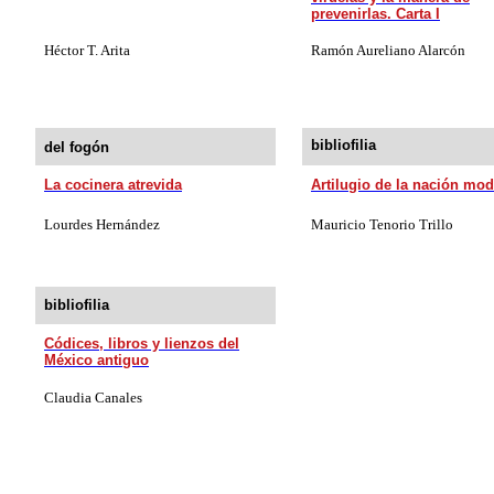
prevenirlas. Carta I
Héctor T. Arita
Ramón Aureliano Alarcón
bibliofilia
del fogón
La cocinera atrevida
Artilugio de la nación mo
Lourdes Hernández
Mauricio Tenorio Trillo
bibliofilia
Códices, libros y lienzos del
México antiguo
Claudia Canales