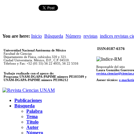
You are here:
Inicio
Búsqueda
Número
revistas
indices revistas ci
ISSN:0187-6376
Universidad Nacional Autónoma de México
Facultad de Ciencias
Departamento de Física, cubículos 320 y 321.
Ciudad Universitaria. México, D.F., C.P. 04510.
Télefono y Fax: +52 (01 55) 56 22 4935, 56 22 5316
Responsable del sitio
Laura González Guerrer
Trabajo realizado con el apoyo de:
revista.ciencias@ciencia
Programa UNAM-DGAPA-PAPIME número PE103509 y
UNAM-DGAPA-PAPIME
número PE106212
Asesor técnico:
e-marketi
Publicaciones
Búsqueda
Palabra
Tema
Titulo
Autor
Número