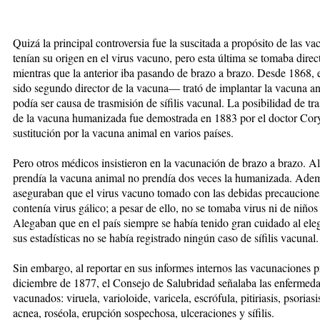
Quizá la principal controversia fue la suscitada a propósito de las
tenían su origen en el virus vacuno, pero esta última se tomaba direct
mientras que la anterior iba pasando de brazo a brazo. Desde 1868,
sido segundo director de la vacuna— trató de implantar la vacuna a
podía ser causa de trasmisión de sífilis vacunal. La posibilidad de 
de la vacuna humanizada fue demostrada en 1883 por el doctor Corys
sustitución por la vacuna animal en varios países.
Pero otros médicos insistieron en la vacunación de brazo a brazo. Al
prendía la vacuna animal no prendía dos veces la humanizada. Ademá
aseguraban que el virus vacuno tomado con las debidas precauciones,
contenía virus gálico; a pesar de ello, no se tomaba virus ni de niño
Alegaban que en el país siempre se había tenido gran cuidado al eleg
sus estadísticas no se había registrado ningún caso de sífilis vacunal.
Sin embargo, al reportar en sus informes internos las vacunaciones p
diciembre de 1877, el Consejo de Salubridad señalaba las enfermeda
vacunados: viruela, varioloide, varicela, escrófula, pitiriasis, psorias
acnea, roséola, erupción sospechosa, ulceraciones y sífilis.