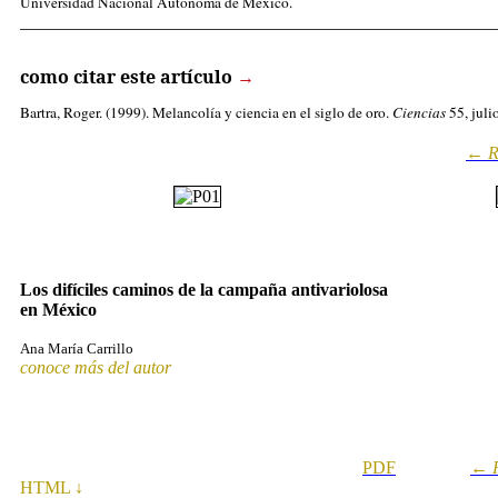
Universidad Nacional Autónoma de México.
_____________________________________________________
como citar este artículo
→
Bartra, Roger
. (1999). Melancolía y ciencia en el siglo de oro.
Ciencias
55, juli
←
R
Los difíciles caminos de la campaña antivariolosa
en México
Ana María Carrillo
conoce más del autor
PDF
←
HTML ↓