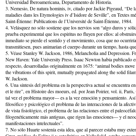
Universidad Iberoamericana, Departamento de Historia.
3. Nemesio, De natura hominis, iv, citado por Jackie Pigeaud, “De l
maladies dans les Etymologies iv d’Isidore de Seville”, en Textes mé
Saint-Étienne: Publications de l’Université de Saint-Étienne, 1984.
4. Velásquez no sólo sostiene que los nervios son “algo duros y sól
prueba experimental que los espíritus no fluyen por ellos: al obstrui
inmediato se pierde el sentido y el movimiento, cosa que no ocurriría
transmitiesen, pues animarían el cuerpo durante un tiempo, hasta qu
5. Véase Stanley W. Jackson, 1986, Melancholia and Depression. 
New Haven: Yale University Press. Isaac Newton había publicado en 
respecto, desarrolladas originalmente en 1675: “animal bodies move
the vibrations of this spirit, mutually propagated along the solid fila
W. Jackson.
6. Una síntesis del problema en la perspectiva actual se encuentra
et le rire”, en Histoire des moeurs, ed. por Jean Poirier, vol. ii, Parí
tal vez el problema mayor— es a la vez emoción y pensamiento. Así p
filosófico y psicológico el problema de las interacciones de la afectiv
de vista fisiológico, el problema de las relaciones entre el paleocéfa
filogenéticamente más antiguas, que rigen las emociones— y el neoc
manifestaciones intelectuales”.
7. No sólo Huarte sostenía esta idea, que al parecer estaba muy ext
Cruz, médico de Felipe ii y catedrático en Valladolid, estaba conve