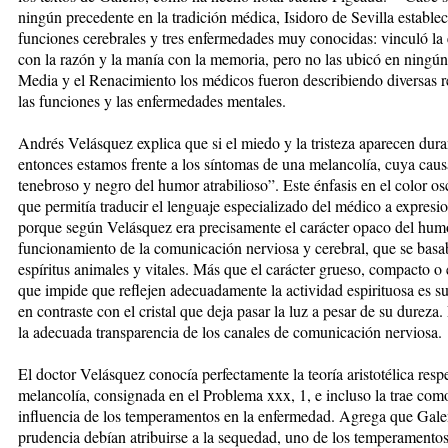
ningún precedente en la tradición médica, Isidoro de Sevilla establec
funciones cerebrales y tres enfermedades muy conocidas: vinculó la e
con la razón y la manía con la memoria, pero no las ubicó en ningún
Media y el Renacimiento los médicos fueron describiendo diversas rel
las funciones y las enfermedades mentales.
Andrés Velásquez explica que si el miedo y la tristeza aparecen du
entonces estamos frente a los síntomas de una melancolía, cuya causa
tenebroso y negro del humor atrabilioso”. Este énfasis en el color o
que permitía traducir el lenguaje especializado del médico a expresi
porque según Velásquez era precisamente el carácter opaco del hum
funcionamiento de la comunicación nerviosa y cerebral, que se basab
espíritus animales y vitales. Más que el carácter grueso, compacto 
que impide que reflejen adecuadamente la actividad espirituosa es s
en contraste con el cristal que deja pasar la luz a pesar de su dureza
la adecuada transparencia de los canales de comunicación nerviosa.
El doctor Velásquez conocía perfectamente la teoría aristotélica respe
melancolía, consignada en el Problema xxx, 1, e incluso la trae com
influencia de los temperamentos en la enfermedad. Agrega que Galen
prudencia debían atribuirse a la sequedad, uno de los temperamentos 