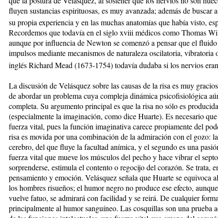
que la postura de Velásquez, al sostener que los nervios no son huec
fluyen sustancias espirituosas, es muy avanzada; además de buscar 
su propia experiencia y en las muchas anatomías que había visto, esp
Recordemos que todavía en el siglo xviii médicos como Thomas Will
aunque por influencia de Newton se comenzó a pensar que el fluido n
impulsos mediante mecanismos de naturaleza oscilatoria, vibratoria 
inglés Richard Mead (1673-1754) todavía dudaba si los nervios eran
La discusión de Velásquez sobre las causas de la risa es muy gracio
de abordar un problema cuya compleja dinámica psicofisiológica aú
completa. Su argumento principal es que la risa no sólo es producida
(especialmente la imaginación, como dice Huarte). Es necesario que
fuerza vital, pues la función imaginativa carece propiamente del po
risa es movida por una combinación de la admiración con el gozo: la 
cerebro, del que fluye la facultad anímica, y el segundo es una pasi
fuerza vital que mueve los músculos del pecho y hace vibrar el septo
sorprenderse, estimula el contento o regocijo del corazón. Se trata, e
pensamiento y emoción. Velásquez señala que Huarte se equivoca al 
los hombres risueños; el humor negro no produce ese efecto, aunque
vuelve fatuo, se admirará con facilidad y se reirá. De cualquier forma
principalmente al humor sanguíneo. Las cosquillas son una prueba ad