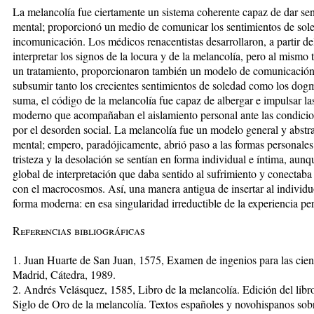
La melancolía fue ciertamente un sistema coherente capaz de dar sen
mental; proporcionó un medio de comunicar los sentimientos de sol
incomunicación. Los médicos renacentistas desarrollaron, a partir d
interpretar los signos de la locura y de la melancolía, pero al mismo
un tratamiento, proporcionaron también un modelo de comunicació
subsumir tanto los crecientes sentimientos de soledad como los dogma
suma, el código de la melancolía fue capaz de albergar e impulsar l
moderno que acompañaban el aislamiento personal ante las condicion
por el desorden social. La melancolía fue un modelo general y abstra
mental; empero, paradójicamente, abrió paso a las formas personales
tristeza y la desolación se sentían en forma individual e íntima, aunq
global de interpretación que daba sentido al sufrimiento y conectab
con el macrocosmos. Así, una manera antigua de insertar al individu
forma moderna: en esa singularidad irreductible de la experiencia pe
Referencias bibliográficas
1. Juan Huarte de San Juan, 1575, Examen de ingenios para las cienc
Madrid, Cátedra, 1989.
2. Andrés Velásquez, 1585, Libro de la melancolía. Edición del libr
Siglo de Oro de la melancolía. Textos españoles y novohispanos sob