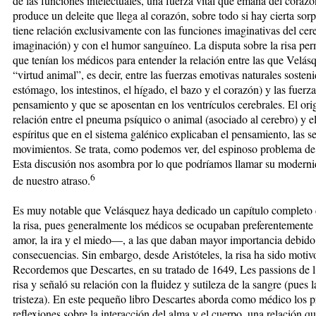
de las funciones intelectuales, una fuerza vital que emana del corazón
produce un deleite que llega al corazón, sobre todo si hay cierta so
tiene relación exclusivamente con las funciones imaginativas del cere
imaginación) y con el humor sanguíneo. La disputa sobre la risa perm
que tenían los médicos para entender la relación entre las que Velásq
“virtud animal”, es decir, entre las fuerzas emotivas naturales sosten
estómago, los intestinos, el hígado, el bazo y el corazón) y las fuerz
pensamiento y que se aposentan en los ventrículos cerebrales. El orig
relación entre el pneuma psíquico o animal (asociado al cerebro) y e
espíritus que en el sistema galénico explicaban el pensamiento, las s
movimientos. Se trata, como podemos ver, del espinoso problema de l
Esta discusión nos asombra por lo que podríamos llamar su moderni
6
de nuestro atraso.
Es muy notable que Velásquez haya dedicado un capítulo completo d
la risa, pues generalmente los médicos se ocupaban preferentemente 
amor, la ira y el miedo—, a las que daban mayor importancia debido 
consecuencias. Sin embargo, desde Aristóteles, la risa ha sido motiv
Recordemos que Descartes, en su tratado de 1649, Les passions de l
risa y señaló su relación con la fluidez y sutileza de la sangre (pues
tristeza). En este pequeño libro Descartes aborda como médico los pro
reflexiones sobre la interacción del alma y el cuerpo, una relación qu