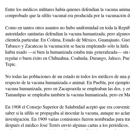
Entre los médicos militares había quienes defendían la vacuna animal
comprobado que la sífilis vacunal era producida por la vacunación d
Como en tantos otros asuntos no hubo uniformidad en toda la Repúbli
autoridades sanitarias defendían la vacuna humanizada, pero algunos
clientela particular. En Colima, Estado de México, Guanajuato, Gue
Tabasco y Zacatecas la vacunación se hacía empleando sólo la linfa
había usado —si bien la humanizada estaba más generalizada— sin
regular o buen éxito en Chihuahua, Coahuila, Durango, Jalisco, Pue
Tepic.
No todas las poblaciones de un estado ni todos los médicos de una p
respecto de la vacuna humanizada o animal. En Puebla, por ejemplo, 
vacuna humanizada, pero en Zacapoaxtla se empleaban las dos, y en 
Tamaulipas se empleaba también la vacuna humanizada, pero en Mat
En 1908 el Consejo Superior de Salubridad aceptó que era convenien
saber si la sífilis se propagaba al inocular la vacuna, aunque no acla
investigación. En 1909 varias comisiones fueron nombradas para trat
después el médico José Terrés envió algunas cartas a los periódicos, 