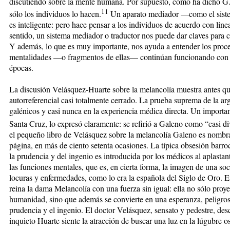
discutiendo sobre la mente humana. Por supuesto, como ha dicho G. 
11
sólo los individuos lo hacen.
Un aparato mediador —como el sist
es inteligente: pero hace pensar a los individuos de acuerdo con lin
sentido, un sistema mediador o traductor nos puede dar claves para
Y además, lo que es muy importante, nos ayuda a entender los proce
mentalidades —o fragmentos de ellas— continúan funcionando con efi
épocas.
La discusión Velásquez-Huarte sobre la melancolía muestra antes qu
autorreferencial casi totalmente cerrado. La prueba suprema de la a
galénicos y casi nunca en la experiencia médica directa. Un importa
Santa Cruz, lo expresó claramente: se refirió a Galeno como “casi di
el pequeño libro de Velásquez sobre la melancolía Galeno es nombr
página, en más de ciento setenta ocasiones. La típica obsesión barroc
la prudencia y del ingenio es introducida por los médicos al aplastan
las funciones mentales, que es, en cierta forma, la imagen de una so
locuras y enfermedades, como lo era la española del Siglo de Oro. En
reina la dama Melancolía con una fuerza sin igual: ella no sólo proye
humanidad, sino que además se convierte en una esperanza, peligrosa
prudencia y el ingenio. El doctor Velásquez, sensato y pedestre, des
inquieto Huarte siente la atracción de buscar una luz en la lúgubre 