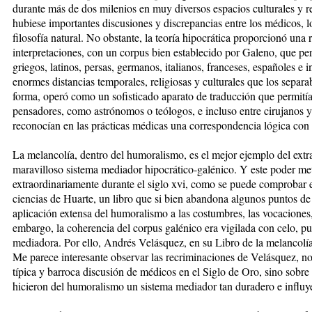
durante más de dos milenios en muy diversos espacios culturales y re
hubiese importantes discusiones y discrepancias entre los médicos, lo
filosofía natural. No obstante, la teoría hipocrática proporcionó una r
interpretaciones, con un corpus bien establecido por Galeno, que pe
griegos, latinos, persas, germanos, italianos, franceses, españoles e 
enormes distancias temporales, religiosas y culturales que los separab
forma, operó como un sofisticado aparato de traducción que permití
pensadores, como astrónomos o teólogos, e incluso entre cirujanos y
reconocían en las prácticas médicas una correspondencia lógica con l
La melancolía, dentro del humoralismo, es el mejor ejemplo del extr
maravilloso sistema mediador hipocrático-galénico. Y este poder me
extraordinariamente durante el siglo xvi, como se puede comprobar 
ciencias de Huarte, un libro que si bien abandona algunos puntos de 
aplicación extensa del humoralismo a las costumbres, las vocaciones,
embargo, la coherencia del corpus galénico era vigilada con celo, pu
mediadora. Por ello, Andrés Velásquez, en su Libro de la melancolía
Me parece interesante observar las recriminaciones de Velásquez, no s
típica y barroca discusión de médicos en el Siglo de Oro, sino sobre
hicieron del humoralismo un sistema mediador tan duradero e influy