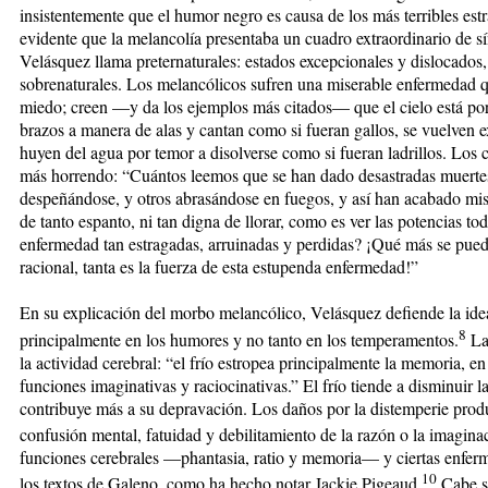
insistentemente que el humor negro es causa de los más terribles es
evidente que la melancolía presentaba un cuadro extraordinario de s
Velásquez llama preternaturales: estados excepcionales y dislocados,
sobrenaturales. Los melancólicos sufren una miserable enfermedad qu
miedo; creen —y da los ejemplos más citados— que el cielo está por
brazos a manera de alas y cantan como si fueran gallos, se vuelven 
huyen del agua por temor a disolverse como si fueran ladrillos. Los 
más horrendo: “Cuántos leemos que se han dado desastradas muerte
despeñándose, y otros abrasándose en fuegos, y así han acabado mi
de tanto espanto, ni tan digna de llorar, como es ver las potencias t
enfermedad tan estragadas, arruinadas y perdidas? ¡Qué más se pued
racional, tanta es la fuerza de esta estupenda enfermedad!”
En su explicación del morbo melancólico, Velásquez defiende la ide
8
principalmente en los humores y no tanto en los temperamentos.
La 
la actividad cerebral: “el frío estropea principalmente la memoria, en
funciones imaginativas y raciocinativas.” El frío tiende a disminuir la
contribuye más a su depravación. Los daños por la distemperie produ
confusión mental, fatuidad y debilitamiento de la razón o la imagina
funciones cerebrales —phantasia, ratio y memoria— y ciertas enfer
10
los textos de Galeno, como ha hecho notar Jackie Pigeaud.
Cabe se