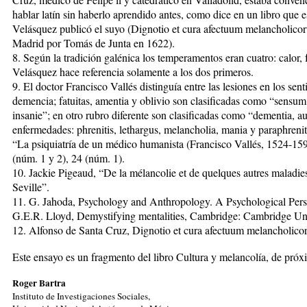
hablar latín sin haberlo aprendido antes, como dice en un libro que 
Velásquez publicó el suyo (Dignotio et cura afectuum melancholicor
Madrid por Tomás de Junta en 1622).
8. Según la tradición galénica los temperamentos eran cuatro: calor,
Velásquez hace referencia solamente a los dos primeros.
9. El doctor Francisco Vallés distinguía entre las lesiones en los sent
demencia; fatuitas, amentia y oblivio son clasificadas como “sensum
insanie”; en otro rubro diferente son clasificadas como “dementia, aut
enfermedades: phrenitis, lethargus, melancholia, mania y paraphreni
“La psiquiatría de un médico humanista (Francisco Vallés, 1524-15
(núm. 1 y 2), 24 (núm. 1).
10. Jackie Pigeaud, “De la mélancolie et de quelques autres maladie
Seville”.
11. G. Jahoda, Psychology and Anthropology. A Psychological Persp
G.E.R. Lloyd, Demystifying mentalities, Cambridge: Cambridge Uni
12. Alfonso de Santa Cruz, Dignotio et cura afectuum melancholico
Este ensayo es un fragmento del libro Cultura y melancolía, de próx
Roger Bartra
Instituto de Investigaciones Sociales,