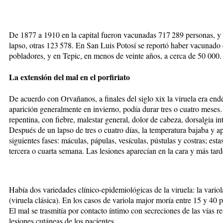
De 1877 a 1910 en la capital fueron vacunadas 717 289 personas, y 
lapso, otras 123 578. En San Luis Potosí se reportó haber vacunado 
pobladores, y en Tepic, en menos de veinte años, a cerca de 50 000.
La extensión del mal en el porfiriato
De acuerdo con Orvañanos, a finales del siglo xix la viruela era end
aparición generalmente en invierno, podía durar tres o cuatro mes
repentina, con fiebre, malestar general, dolor de cabeza, dorsalgia i
Después de un lapso de tres o cuatro días, la temperatura bajaba y a
siguientes fases: máculas, pápulas, vesículas, pústulas y costras; esta
tercera o cuarta semana. Las lesiones aparecían en la cara y más tar
Había dos variedades clínico-epidemiológicas de la viruela: la variol
(viruela clásica). En los casos de variola major moría entre 15 y 40 
El mal se trasmitía por contacto íntimo con secreciones de las vías r
lesiones cutáneas de los pacientes.