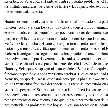
La crítica de Velásquez a Huarte se centra en cuatro problemas: el f
los instintos naturales, las causas de la risa y las capacidades extra
brevemente cada aspecto.
Huarte sostiene que el cuarto ventrículo cerebral —situado en la pa
función “cocer y alterar los espíritus vitales y convertirlos en animal
este ventrículo, el más pequeño, hay poco cocimiento de materia espi
porque en él hay una mayor concentración de nervios que lo conecta
Velásquez le reprocha a Huarte que asigne instrumentos cerebrales pr
racional y memorativa, crítica que no tiene fundamento, pues en el
rechaza la antigua idea según la cual la imaginación, el entendimie
respectivamente, el par de ventrículos frontales, el ventrículo central 
ventrículo están todas tres potencias, pues de sola la lesión de uno se
Huarte y Velásquez se apegan al texto galénico. Se ha creído equi
funciones específicas a cada ventrículo cerebral. Ésta es en realidad
Nemesio, obispo de Emesa, que estableció que la phantasia —sensa
los dos ventrículos frontales del encéfalo, la razón se aposentaba en 
3
ventrículo posterior.
San Agustín, por su lado, ubicó las sensacione
respectivamente, en los ventrículos anteriores, central y posterior: a
necesariamente el movimiento, sino que lo hacía por mediación de la
nos recuerda los problemas que hoy se investigan acerca de la locali