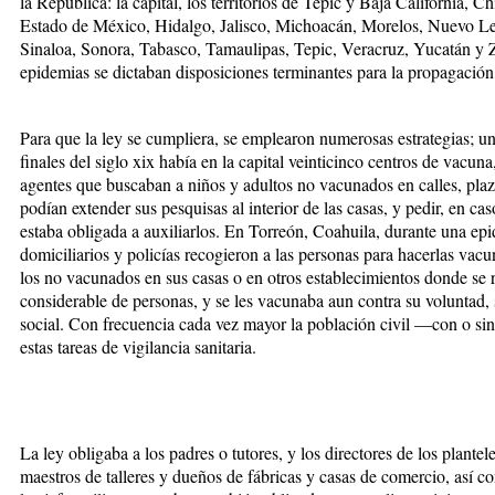
la República: la capital, los territorios de Tepic y Baja California,
Estado de México, Hidalgo, Jalisco, Michoacán, Morelos, Nuevo Le
Sinaloa, Sonora, Tabasco, Tamaulipas, Tepic, Veracruz, Yucatán y Za
epidemias se dictaban disposiciones terminantes para la propagación
Para que la ley se cumpliera, se emplearon numerosas estrategias; un
finales del siglo xix había en la capital veinticinco centros de vacun
agentes que buscaban a niños y adultos no vacunados en calles, plaza
podían extender sus pesquisas al interior de las casas, y pedir, en cas
estaba obligada a auxiliarlos. En Torreón, Coahuila, durante una epi
domiciliarios y policías recogieron a las personas para hacerlas vacu
los no vacunados en sus casas o en otros establecimientos donde s
considerable de personas, y se les vacunaba aun contra su voluntad, 
social. Con frecuencia cada vez mayor la población civil —con o s
estas tareas de vigilancia sanitaria.
La ley obligaba a los padres o tutores, y los directores de los plantel
maestros de talleres y dueños de fábricas y casas de comercio, así co