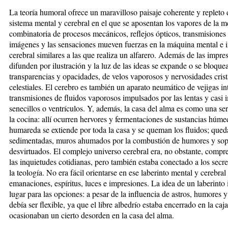
La teoría humoral ofrece un maravilloso paisaje coherente y repleto 
sistema mental y cerebral en el que se aposentan los vapores de la 
combinatoria de procesos mecánicos, reflejos ópticos, transmisione
imágenes y las sensaciones mueven fuerzas en la máquina mental e 
cerebral similares a las que realiza un alfarero. Además de las impre
difunden por ilustración y la luz de las ideas se expande o se bloque
transparencias y opacidades, de velos vaporosos y nervosidades crista
celestiales. El cerebro es también un aparato neumático de vejigas i
transmisiones de fluidos vaporosos impulsados por las lentas y casi 
senecillos o ventrículos. Y, además, la casa del alma es como una ser
la cocina: allí ocurren hervores y fermentaciones de sustancias húmed
humareda se extiende por toda la casa y se queman los fluidos; qued
sedimentadas, muros ahumados por la combustión de humores y soplo
desvirtuados. El complejo universo cerebral era, no obstante, compre
las inquietudes cotidianas, pero también estaba conectado a los secret
la teología. No era fácil orientarse en ese laberinto mental y cerebra
emanaciones, espíritus, luces e impresiones. La idea de un laberinto 
lugar para las opciones: a pesar de la influencia de astros, humores
debía ser flexible, ya que el libre albedrío estaba encerrado en la c
ocasionaban un cierto desorden en la casa del alma.