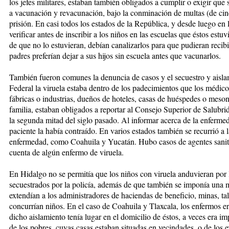
los jefes militares, estaban también obligados a cumplir o exigir que 
a vacunación y revacunación, bajo la conminación de multas (de cin
prisión. En casi todos los estados de la República, y desde luego en la
verificar antes de inscribir a los niños en las escuelas que éstos estu
de que no lo estuvieran, debían canalizarlos para que pudieran recib
padres preferían dejar a sus hijos sin escuela antes que vacunarlos.
También fueron comunes la denuncia de casos y el secuestro y aislam
Federal la viruela estaba dentro de los padecimientos que los médicos
fábricas o industrias, dueños de hoteles, casas de huéspedes o mesones
familia, estaban obligados a reportar al Consejo Superior de Salubri
la segunda mitad del siglo pasado. Al informar acerca de la enfermeda
paciente la había contraído. En varios estados también se recurrió a l
enfermedad, como Coahuila y Yucatán. Hubo casos de agentes sanit
cuenta de algún enfermo de viruela.
En Hidalgo no se permitía que los niños con viruela anduvieran por l
secuestrados por la policía, además de que también se imponía una m
extendían a los administradores de haciendas de beneficio, minas, tal
concurrían niños. En el caso de Coahuila y Tlaxcala, los enfermos e
dicho aislamiento tenía lugar en el domicilio de éstos, a veces era im
de los pobres, cuyas casas estaban situadas en vecindades, o de los e