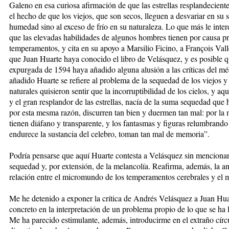
Galeno en esa curiosa afirmación de que las estrellas resplandecien
el hecho de que los viejos, que son secos, lleguen a desvariar en su s
humedad sino al exceso de frío en su naturaleza. Lo que más le inte
que las elevadas habilidades de algunos hombres tienen por causa pri
temperamentos, y cita en su apoyo a Marsilio Ficino, a François Vall
que Juan Huarte haya conocido el libro de Velásquez, y es posible q
expurgada de 1594 haya añadido alguna alusión a las críticas del mé
añadido Huarte se refiere al problema de la sequedad de los viejos y 
naturales quisieron sentir que la incorruptibilidad de los cielos, y aq
y el gran resplandor de las estrellas, nacía de la suma sequedad que
por esta mesma razón, discurren tan bien y duermen tan mal: por la
tienen diáfano y transparente, y los fantasmas y figuras relumbrando
endurece la sustancia del celebro, toman tan mal de memoria”.
Podría pensarse que aquí Huarte contesta a Velásquez sin mencionarlo
sequedad y, por extensión, de la melancolía. Reafirma, además, la a
relación entre el micromundo de los temperamentos cerebrales y el m
Me he detenido a exponer la crítica de Andrés Velásquez a Juan Hua
concreto en la interpretación de un problema propio de lo que se ha 
Me ha parecido estimulante, además, introducirme en el extraño círc