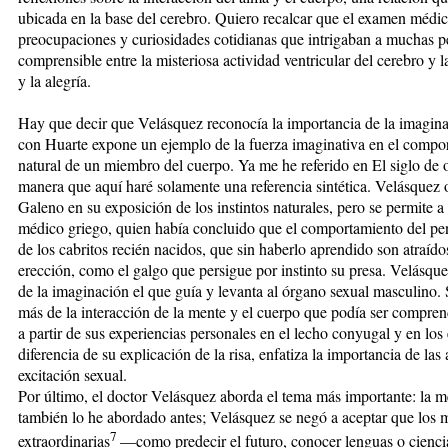
ubicada en la base del cerebro. Quiero recalcar que el examen médico
preocupaciones y curiosidades cotidianas que intrigaban a muchas pe
comprensible entre la misteriosa actividad ventricular del cerebro y l
y la alegría.
Hay que decir que Velásquez reconocía la importancia de la imagina
con Huarte expone un ejemplo de la fuerza imaginativa en el compor
natural de un miembro del cuerpo. Ya me he referido en El siglo de o
manera que aquí haré solamente una referencia sintética. Velásquez 
Galeno en su exposición de los instintos naturales, pero se permite a
médico griego, quien había concluido que el comportamiento del pene
de los cabritos recién nacidos, que sin haberlo aprendido son atraídos
erección, como el galgo que persigue por instinto su presa. Velásquez
de la imaginación el que guía y levanta al órgano sexual masculino. 
más de la interacción de la mente y el cuerpo que podía ser compren
a partir de sus experiencias personales en el lecho conyugal y en lo
diferencia de su explicación de la risa, enfatiza la importancia de la
excitación sexual.
Por último, el doctor Velásquez aborda el tema más importante: la me
también lo he abordado antes; Velásquez se negó a aceptar que los 
7
extraordinarias
—como predecir el futuro, conocer lenguas o cienci