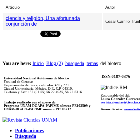
Artículo
Autor
ciencia y religión, Una afortunada
César Carrillo True
conjunción de
You are here:
Inicio
Blog (2)
busqueda
temas
del biotero
ISSN:0187-6376
Universidad Nacional Autónoma de México
Facultad de Ciencias
Departamento de Física, cubículos 320 y 321.
Ciudad Universitaria. México, D.F., C.P. 04510.
Télefono y Fax: +52 (01 55) 56 22 4935, 56 22 5316
Responsable del sitio
Laura González Guerrer
Trabajo realizado con el apoyo de:
revista.ciencias@ciencia
Programa UNAM-DGAPA-PAPIME número PE103509 y
UNAM-DGAPA-PAPIME
número PE106212
Asesor técnico:
e-marketi
Publicaciones
Búsqueda