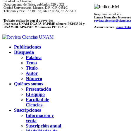
Facultad de Ciencias
Departamento de Física, cubículos 320 y 321.
Ciudad Universitaria. México, D.F., C.P. 04510.
Télefono y Fax: +52 (01 55) 56 22 4935, 56 22 5316
Responsable del sitio
Laura González Guerrer
Trabajo realizado con el apoyo de:
revista.ciencias@ciencia
Programa UNAM-DGAPA-PAPIME número PE103509 y
UNAM-DGAPA-PAPIME
número PE106212
Asesor técnico:
e-marketi
Publicaciones
Búsqueda
Palabra
Tema
Titulo
Autor
Número
Quiénes somos
Presentación
El equipo
Facultad de
Ciencias
Suscripciones
Información y
venta
Suscripción anual