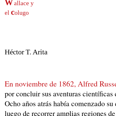
W
allace
y
c
el
olugo
Héctor T. Arita
En noviembre de 1862, Alfred Russe
por con­cluir sus
aventu
ras
científicas 
Ocho años atrás había comen­zado su 
luego de recorrer amplias re­giones d