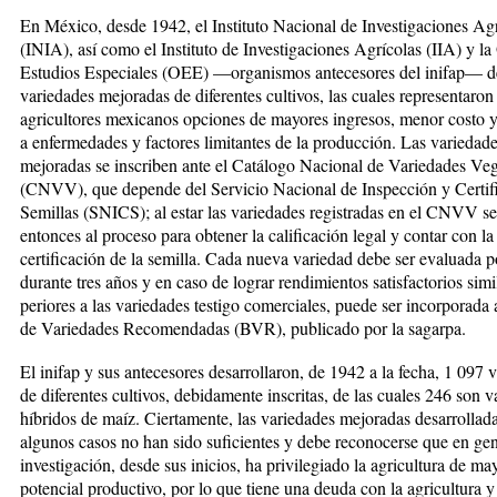
En México, desde 1942, el Instituto Nacional de Investi­gaciones Ag
(INIA), así como el Instituto de Investiga­ciones Agrícolas (IIA) y la
Estudios Especiales (OEE) —organismos antecesores del inifap— de
variedades mejoradas de diferentes cultivos, las cuales re­pre­sentaron
agricultores mexicanos opciones de mayores ingresos, menor costo y
a enfermedades y factores limitantes de la producción. Las variedad
mejoradas se inscriben ante el Catálogo Nacional de Varie­dades Veg
(CNVV), que depende del Servicio Nacional de Inspección y Certif
Semillas (SNICS); al es­tar las variedades registradas en el CNVV s
en­ton­ces al proceso para obtener la calificación le­gal y contar con la
certificación de la semilla. Cada nueva varie­dad debe ser evaluada 
durante tres años y en caso de lograr rendimientos satisfactorios simil
pe­riores a las variedades testigo comerciales, puede ser in­­corporada 
de Variedades Recomendadas (BVR), pu­blicado por la sagarpa.
El inifap y sus antecesores desarrollaron, de 1942 a la fecha, 1 097 
de diferentes cultivos, debida­men­te inscritas, de las cuales 246 son 
híbridos de maíz. Ciertamente, las variedades mejoradas desarrollad
algunos casos no han sido suficientes y debe reconocerse que en gen
investigación, desde sus inicios, ha privilegiado la agricultura de ma
potencial productivo, por lo que tiene una deuda con la agricultura y l