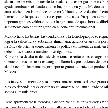
alarmantes de seis mi­llo­nes de to­ne­ladas anua­les de grano de maíz.
ayu­da continuar señalando que no hay pro­ble­ma y que Mé­xico es
autosuficiente en la producción de maíz blanco que se destina al c
humano, que lo que se importa es para otros usos. Ya que en términos
importan grandes volúmenes, con la agravante de que ahora es difíci
sumamente caro adquirir grano en el concierto internacional.
México tiene las tierras, las condiciones y la tecnología que se requi
lograr la suficiencia y soberanía alimentaria; quienes están en la posi
histórica de orien­tar correctamente la política en materia de maíz en
deberían acercarse a nuestros investigadores.
El problema de abasto de maíz debe tomarse seria­men­te, es urgent
oriente correctamente su es­tra­te­­gia; fallaron las predicciones de que
siendo económicamente mejor importar grano de maíz que pro­du­cirl
México.
Las fuerzas del mercado y los precios internacionales de este grano 
México depende del exterior para su alimentación, aun cuando se af
somos auto­su­ficientes.
Debe aprovecharse la tecnología disponible en las uni­versidades y en 
las variedades que han sido desarrolladas, así como toda la tecnolog