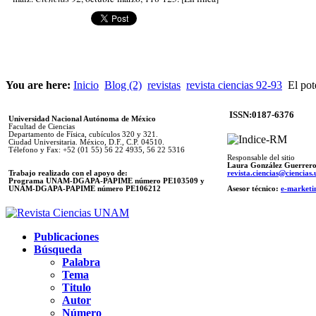
You are here:
Inicio
Blog (2)
revistas
revista ciencias 92-93
El pot
ISSN:0187-6376
Universidad Nacional Autónoma de México
Facultad de Ciencias
Departamento de Física, cubículos 320 y 321.
Ciudad Universitaria. México, D.F., C.P. 04510.
Télefono y Fax: +52 (01 55) 56 22 4935, 56 22 5316
Responsable del sitio
Laura González Guerrer
Trabajo realizado con el apoyo de:
revista.ciencias@ciencia
Programa UNAM-DGAPA-PAPIME número PE103509 y
UNAM-DGAPA-PAPIME
número PE106212
Asesor técnico:
e-marketi
Publicaciones
Búsqueda
Palabra
Tema
Titulo
Autor
Número