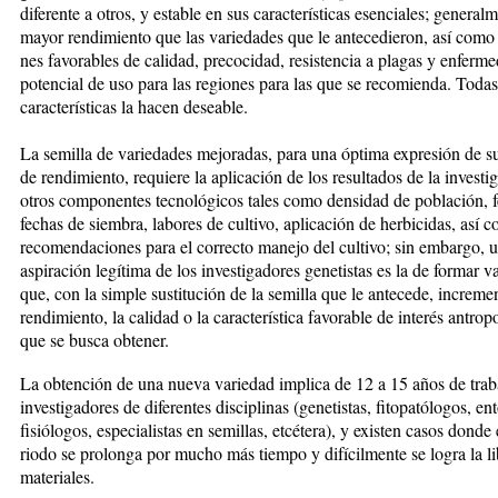
diferente a otros, y estable en sus características esen­­cia­les; general
mayor rendimiento que las va­rie­da­des que le antecedieron, así como c
nes favorables de calidad, precocidad, resistencia a plagas y en­­ferm
potencial de uso para las regiones para las que se recomienda. Todas
características la ha­cen de­­seable.
La semilla de variedades mejoradas, para una óptima ex­pre­sión de s
de rendimiento, requiere la apli­cación de los resultados de la investi
otros com­­po­nen­tes tecnológicos tales como densidad de población, fe
fechas de siembra, labores de cultivo, apli­­ca­ción de herbicidas, así 
recomendaciones para el co­rrec­to manejo del cultivo; sin embargo, 
aspiración legítima de los investigadores genetistas es la de formar v
que, con la simple sustitución de la semilla que le antecede, incremen
rendimiento, la calidad o la carac­terística favorable de interés antrop
que se busca obtener.
La obtención de una nueva variedad implica de 12 a 15 años de trab
investigadores de dife­ren­tes disciplinas (genetistas, fitopatólogos, e
fisiólogos, espe­cia­listas en semillas, etcétera), y existen casos don­de
riodo se prolonga por mucho más tiempo y difícilmente se logra la l
materiales.