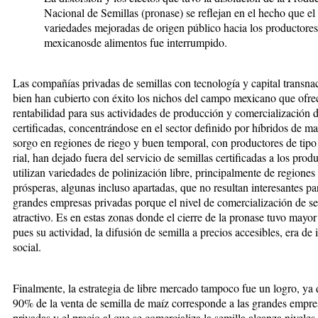
Nacional de Semillas (pronase) se reflejan en el hecho que el 
variedades mejoradas de origen pú­blico hacia los productores
mexicanosde alimentos fue interrumpido.
Las compañías privadas de semillas con tec­nología y capital transnac
bien han cubierto con éxito los nichos del campo mexicano que ofr
rentabilidad para sus actividades de producción y comercialización d
certificadas, concentrándose en el sector definido por híbridos de ma
sorgo en regiones de riego y buen temporal, con productores de tipo
rial, han dejado fuera del servicio de semillas certificadas a los prod
utilizan variedades de polinización li­­bre, principalmente de regione
prósperas, algunas incluso apartadas, que no resultan interesantes pa
grandes empresas privadas porque el nivel de comerciali­zación de se
atractivo. Es en estas zonas donde el cierre de la pronase tuvo mayo
pues su acti­vi­­dad, la difusión de semilla a precios accesibles, era de
social.
Finalmente, la estrategia de libre mercado tampoco fue un logro, ya
90% de la venta de semilla de maíz corresponde a las grandes empre
privadas y el precio al que se comercializa la semilla alcanza nivele