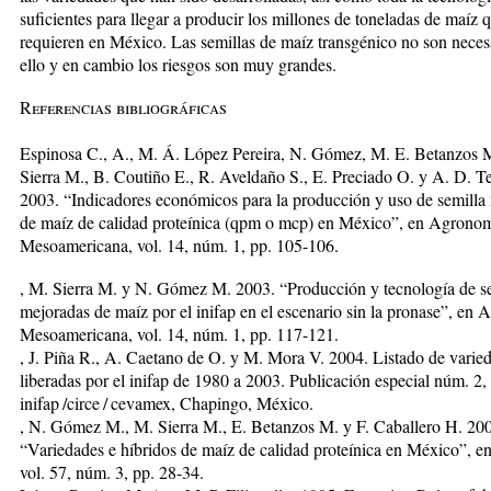
suficientes para llegar a producir los millones de toneladas de maíz 
requieren en México. Las semillas de maíz transgénico no son neces
ello y en cambio los riesgos son muy grandes.
Referencias bibliográficas
Espinosa C., A., M. Á. López Pereira, N. Gómez, M. E. Be­tanzos 
Sierra M., B. Coutiño E., R. Aveldaño S., E. Preciado O. y A. D. Te
2003. “Indicadores eco­nó­micos para la producción y uso de semilla
de maíz de calidad proteínica (qpm o mcp) en Mé­xico”, en Agro­no
Mesoamericana, vol. 14, núm. 1, pp. 105-106.
, M. Sierra M. y N. Gómez M. 2003. “Producción y tecnología de s
mejoradas de maíz por el inifap en el escenario sin la pronase”, en
Mesoamericana, vol. 14, núm. 1, pp. 117-121.
, J. Piña R., A. Caetano de O. y M. Mora V. 2004. Listado de varie
liberadas por el inifap de 1980 a 2003. Publicación especial núm. 2,
inifap /circe / cevamex, Chapingo, México.
, N. Gómez M., M. Sierra M., E. Betanzos M. y F. Caballero H. 20
“Variedades e híbridos de maíz de calidad proteínica en México”, en
vol. 57, núm. 3, pp. 28-34.