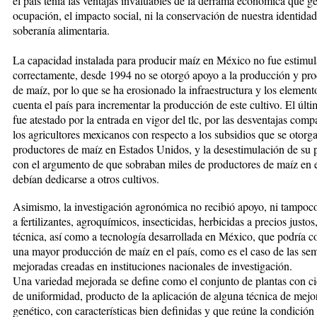
el país tenía las ven­tajas invaluables de la derrama económica que ge
ocu­pación, el impacto social, ni la conservación de nuestra identidad
soberanía alimentaria.
La capacidad instalada para producir maíz en México no fue estimu
correctamente, desde 1994 no se otorgó apoyo a la producción y pro
de maíz, por lo que se ha erosionado la infraestructura y los elemen
cuenta el país para incrementar la producción de este cultivo. El últ
fue atestado por la entrada en vi­gor del tlc, por las desventajas comp
los agri­cul­tores mexicanos con respecto a los subsidios que se otor­ga
productores de maíz en Estados Unidos, y la des­es­ti­mu­lación de su
con el argumento de que so­braban miles de productores de maíz en 
debían de­dicarse a otros cultivos.
Asimismo, la investigación agronómica no recibió apo­yo, ni tampoco
a fertilizantes, agroquímicos, in­sec­ticidas, herbicidas a precios justos
técnica, así como a tecnología desarrollada en México, que podría co
una mayor producción de maíz en el país, como es el caso de las sem
mejoradas creadas en instituciones na­cionales de investigación.
Una variedad mejorada se define como el conjunto de plantas con cie
de uniformidad, producto de la apli­cación de alguna técnica de mej
genético, con ca­racterísticas bien definidas y que reúne la condición