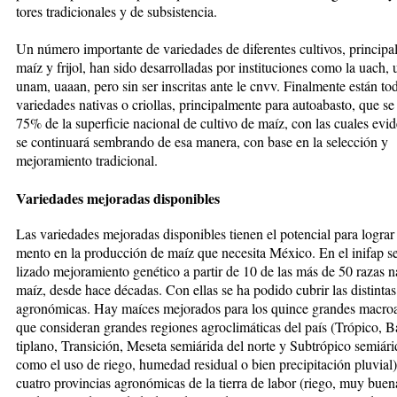
tores tradicionales y de subsistencia.
Un número importante de variedades de diferentes cultivos, princip
maíz y frijol, han sido de­sa­rro­lladas por instituciones como la uach, 
unam, ­uaaan, pero sin ser inscritas ante le cnvv. Finalmente es­tán to
variedades nativas o criollas, principalmente ­para autoabasto, que s
75% de la superficie na­cio­nal de cultivo de maíz, con las cuales ev
se con­tinuará sembrando de esa manera, con base en la se­lec­ción y
mejoramiento tradicional.
Variedades mejoradas disponibles
Las variedades mejoradas disponibles tienen el potencial para lograr e
men­to en la producción de maíz que necesita México. En el inifap se
lizado mejoramiento genético a partir de 10 de las más de 50 razas na
maíz, desde hace décadas. Con ellas se ha podido cubrir las dis­­tin­ta
agronómicas. Hay maí­ces me­jorados para los quince grandes macro
que con­sideran grandes regiones agroclimáticas del país (Tró­pi­co, Ba
tiplano, Transición, Meseta semiárida del nor­te y Subtrópico semiári
como el uso de riego, hu­me­dad resi­dual o bien precipitación pluvial)
cuatro pro­vincias agro­nó­micas de la tierra de la­bor (riego, muy bue­