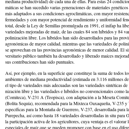
me­diana productivi­dad) de cada una de ellas. Para es­tas 24 con­dicion
máticas se han sucedido varias ge­nera­ciones de ma­te­ria­les genético
más adap­ta­dos a sus condi­ciones agro­cli­máticas, con mayor resisten­
fermedades y con ma­yor potencial de rendimiento y uniformidad feno­t
total, desde la Ley de Semillas pro­mulgada en 1991, el inifap ha lib
varieda­des me­jo­ra­das de maíz, de las cuales 84 son hí­bridos y 84 va­r
polini­za­ción libre. Los híbridos han sido de­sa­rro­lla­dos para las pro­v
agronómicas de mayor cali­dad, mientras que las va­riedades de polini
se aprove­chan en las pro­vin­cias agronómicas de me­nor cali­dad. El si
versitario pú­blico también ha de­sa­rro­lla­do y liberado maí­ces mejo­ra­
sus con­tri­bu­cio­nes han sido puntuales.
Así, por ejemplo, en la superficie que constituye la suma de todos l
ambientes de mediana productividad (estimada en 3.116 millones de 
el tipo de va­rie­dades más adecuadas son las variedades sintéticas de p
nización libre y las variedades e híbridos no convenciona­les como l
(Comiteca), V-231 A (Teopisca), con adap­­ta­­ción a la Meseta Comi
(Bolita Sequía), reco­men­da­da para la Mixteca Oaxaqueña, V-235 y
espe­cí­ficas para la Montaña de Guerrero, V-237, desarrollada para 
Purepecha, así como hasta 18 variedades desa­rro­lladas in situ para
la participación ac­ti­va de los agricultores, cuya ventaja es el valorar 
espe­cia­les de maíz que se pueden promover con base en el uso di­fe­re