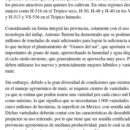
los precios atractivos para quienes los cultivan. En otras regiones de
maíces como H-516 en el Trópico seco, H-50, H-48 y H-40 en los Va
y H-513 y VS-536 en el Trópico húmedo.
Considerando en forma integral las provincias, sola­men­te con el uso 
tecnología del inifap, Antonio Turrent ha demostrado que se podrían
millones de toneladas de maíz adicionales para lograr la suficiencia ali
lo que incluye el planteamiento de “Granos del sur”, que aportaría 
importantes de grano de maíz, aprovechando la humedad y agua dis
el ci­clo otoño-invierno, que generalmente se aprovecha muy poco. P
deben utilizarse los nuevos y poten­cial­­men­te mejores híbridos y var
maíz.
Sin embargo, debido a la gran diversidad de condiciones que existe
en el manejo agronómico de maíz, se requiere cientos de variedades
ya que se es­tima que podría usarse una variedad por cada cinco mil h
como máximo, lo que significa que se necesitarían 1 000 variedades 
cinco millones de hectá­reas, la superficie en México, con semilla ad
Dichas va­riedades deberán contar con las características de desea­bi­
propicien su uso reiterado, por lo que tiene que ser semilla certificad
provincias agronómicas de mediana productividad, para lo cual se d