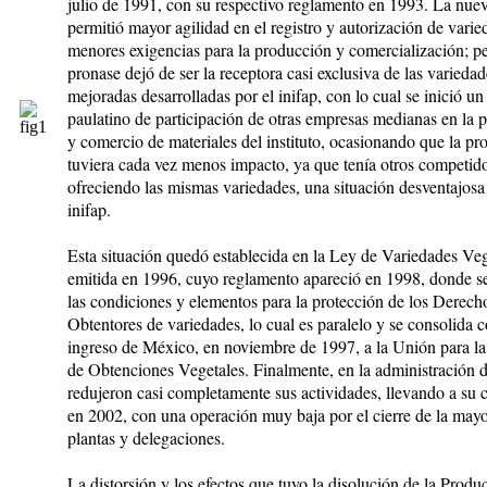
julio de 1991, con su respectivo reglamento en
1993. La nuev
permitió mayor agilidad en el re­gis­tro y autorización de varie
menores exigencias para la producción y comercialización; pe
pronase dejó de ser la receptora casi exclusiva de las variedad
mejoradas desarrolladas por el inifap, con lo cual se inició u
paulatino de participación de otras empresas me­dia­nas en la
y comercio de materiales del instituto, oca­sio­nan­do que la pr
tuviera cada vez menos impacto, ya que tenía otros competido
ofreciendo las mismas va­rie­da­des, una situación desventajosa
inifap.
Esta situación quedó establecida en la Ley de Variedades Veg
emitida en 1996, cuyo reglamento apareció en 1998, donde se d
las condiciones y elementos para la protección de los De­rech
Obtentores de variedades, lo cual es pa­rale­lo y se consolida c
ingreso de México, en noviembre de 1997, a la Unión para la
de Obtenciones Ve­getales. Finalmente, en la administración 
redu­je­ron casi completamente sus actividades, llevando a su ­c
en 2002, con una operación muy baja por el cierre de la mayo
plantas y delegaciones.
La distorsión y los efectos que tuvo la disolución de la Produ