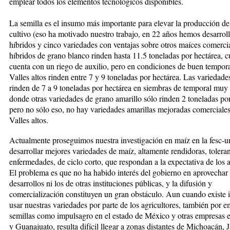
emplear to­dos los elementos tecnológicos disponibles.
La semilla es el insumo más importante para elevar la producción de
cultivo (eso ha motivado nuestro trabajo, en 22 años hemos desarrol
híbridos y cin­co variedades con ventajas sobre otros maíces comer­cia
híbridos de grano blanco rinden hasta 11.5 tonela­das por hectárea, 
cuenta con un riego de auxilio, pero en condiciones de buen tempora
Valles altos rin­den entre 7 y 9 toneladas por hectárea. Las variedades
rinden de 7 a 9 toneladas por hectárea en siembras de temporal muy 
donde otras variedades de grano amarillo sólo rinden 2 toneladas por
pero no sólo eso, no hay variedades amarillas mejoradas co­mer­ciales
Valles altos.
Actualmente proseguimos nuestra investigación en maíz en la fesc-
desarrollar mejores variedades de maíz, altamente rendidoras, toleran
enfermedades, de ciclo corto, que respondan a la expectativa de los ag
El problema es que no ha habido interés del gobierno en aprovechar 
desarrollos ni los de otras instituciones públicas, y la difusión y
comercialización constituyen un gran obstáculo. Aun cuando existe i
usar nues­tras variedades por parte de los agricultores, también por 
semillas como impulsagro en el estado de Mé­xi­co y otras empresas 
y Guanajuato, resulta di­­fí­cil llegar a zonas distantes de Michoacán, J