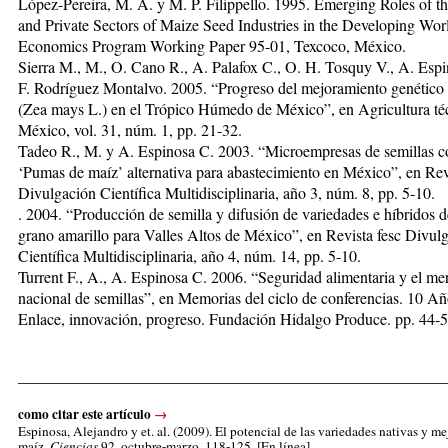
López-Pereira, M. A. y M. P. Filippello. 1995. Emerg­ing Roles of t
and Private Sectors of Maize Seed Industries in the Developing Wor
Econ­o­mics Program Working Paper 95-01, Texcoco, Mé­xico.
Sierra M., M., O. Cano R., A. Palafox C., O. H. Tosquy V., A. Espi
F. Rodríguez Montalvo. 2005. “Pro­gre­so del mejoramiento genético
(Zea mays L.) en el Trópico Húmedo de México”, en Agricultura téc­
México, vol. 31, núm. 1, pp. 21-32.
Tadeo R., M. y A. Espinosa C. 2003. “Microempresas de semillas c
‘Pumas de maíz’ alternativa para abastecimiento en México”, en Rev
Divulgación Científica Multidisciplinaria, año 3, núm. 8, pp. 5-10.
. 2004. “Producción de semilla y difusión de variedades e híbridos 
grano amarillo para Va­lles Altos de México”, en Revista fesc Divul
Cien­tífica Multidisciplinaria, año 4, núm. 14, pp. 5-10.
Turrent F., A., A. Espinosa C. 2006. “Seguridad ali­men­taria y el m
nacional de semillas”, en Me­mo­rias del ciclo de conferencias. 10 A
Enlace, innovación, progreso. Fundación Hidalgo Produce. pp. 44-5
_____________________________________________________
como citar este artículo
→
Espinosa, Alejandro
y et. al. (2009). El potencial de las variedades nativas y m
maíz.
Ciencias
92, octubre-marzo, 118-125. [En línea]