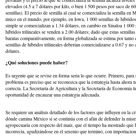
elevados (4.5 a 7 dólares por kilo, o bien 1 500 pesos por saco de 6
semillas). El precio de semilla al cual se comercia­li­za la semilla en 
único en el mundo; por ejemplo, en Iowa, 1 000 semillas de híbridos
simple se co­mercializan a 1.34 dólares, en cambio en Sinaloa 1 000 s
híbridos trilineales se venden a 2.00 dó­la­res; dado que estas semilla
baratas com­pa­ra­ti­va­men­te, en forma globalizada se estima por tant
se­millas de híbridos trilineales deberían comercializarse a 0.67 y no 
dólares.
¿Qué soluciones puede haber?
Es urgente que se revise en forma seria lo que ocurre. Pri­­mero, para 
problema es preciso que se reco­noz­ca que la estrategia hasta ahora 
correcta. La Se­cretaría de Agricultura y la Secretaría de Economía ti
opor­tunidad de encauzar una estrategia adecuada.
Se requiere un análisis detallado de los factores que in­­fluyen en la cr
dónde camina México si se con­tinúa con el afán de defender la mism
agro­pe­cua­ria con respecto del maíz, que el tiempo ha mostrado que 
incorrecta, agudizándose en el sexenio que terminó, con im­portacio