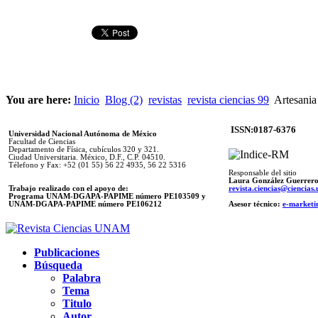
You are here:
Inicio
Blog (2)
revistas
revista ciencias 99
Artesania
ISSN:0187-6376
Universidad Nacional Autónoma de México
Facultad de Ciencias
Departamento de Física, cubículos 320 y 321.
Ciudad Universitaria. México, D.F., C.P. 04510.
Télefono y Fax: +52 (01 55) 56 22 4935, 56 22 5316
Responsable del sitio
Laura González Guerrer
Trabajo realizado con el apoyo de:
revista.ciencias@ciencia
Programa UNAM-DGAPA-PAPIME número PE103509 y
UNAM-DGAPA-PAPIME
número PE106212
Asesor técnico:
e-marketi
Publicaciones
Búsqueda
Palabra
Tema
Titulo
Autor