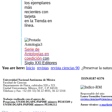
los
ejemplares
más
recientes
con
tarjeta
en la Tienda en
línea.
Serie de
Antologías en
coedición
con
Siglo XXI Editores
You are here:
Inicio
revistas
revista ciencias 90
¿Preservar la natur
ISSN:0187-6376
Universidad Nacional Autónoma de México
Facultad de Ciencias
Departamento de Física, cubículos 320 y 321.
Ciudad Universitaria. México, D.F., C.P. 04510.
Télefono y Fax: +52 (01 55) 56 22 4935, 56 22 5316
Responsable del sitio
Laura González Guerrer
Trabajo realizado con el apoyo de:
revista.ciencias@ciencia
Programa UNAM-DGAPA-PAPIME número PE103509 y
UNAM-DGAPA-PAPIME
número PE106212
Asesor técnico:
e-marketi