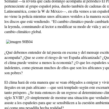
Semanal —la revista que cada domingo acompaña al periódico El Pa
perteneciente al grupo español prisa, dueño también de cadenas de r
Latinoamérica, como la W de México—, en ella vemos a un español
no viene la policía mientras unos africanos vestidos a la manera occi
los discos que está vendiendo. “El cambio climático puede cambiarl
la leyenda, conminando al lector a modificar su modo de vida y así ev
cambio climático global.
¿Qué debemos entender de tal puesta en escena y del mensaje escrit
acompaña? ¿Que se corre el riesgo de ver España africanizada? ¿Qu
el clima puede venirse a menos la economía? ¿O que los españoles s
indolen­tes, como piensan muchos de ellos que son los africanos y qu
son pobres?
El clima hará de esta manera que se vean obligados a emigrar y viv
ilegales en un país africano —que será templado según este escena
tanto próspero. ¿Se trata entonces de un regreso al determinismo cli
siglo XVIII? ¿O simplemente de mostrar una situación que verdade
asuste a los españoles
para que se sensibilicen a la cuestión ambient
así como una pesadilla hecha realidad?