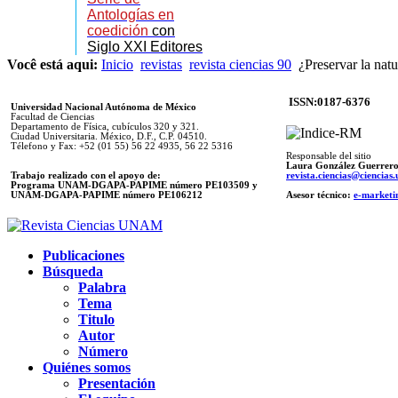
Antologías en
coedición
con
Siglo XXI Editores
Você está aqui:
Inicio
revistas
revista ciencias 90
¿Preservar la nat
ISSN:0187-6376
Universidad Nacional Autónoma de México
Facultad de Ciencias
Departamento de Física, cubículos 320 y 321.
Ciudad Universitaria. México, D.F., C.P. 04510.
Télefono y Fax: +52 (01 55) 56 22 4935, 56 22 5316
Responsable del sitio
Laura González Guerrer
Trabajo realizado con el apoyo de:
revista.ciencias@ciencia
Programa UNAM-DGAPA-PAPIME número PE103509 y
UNAM-DGAPA-PAPIME
número PE106212
Asesor técnico:
e-marketi
Publicaciones
Búsqueda
Palabra
Tema
Titulo
Autor
Número
Quiénes somos
Presentación