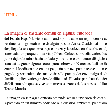
HTML ↓
La imagen es bastante común en algunas ciudades
del Estado Español: viene caminando por la calle un negro con su co
vestimenta —generalmente de algún país de África Occidental—, se
des­pliega la tela que lleva bajo el brazo y la coloca en el suelo, en a
transitada, un parque u otra vía pública. Coloca sobre ella varios dis
y, sin dejar de mirar ha­cia un lado y otro, con cierto temor dibujado e
tra­ta así de ganar algunos euros para sobrevivir. Nunca es fácil ser il
cruzar el Me­diterráneo en una pequeña bar­caza para hacerse de un 
pagado, y ser mal­tratado, mal vivir, sólo para poder enviar algo de d
familia implica varios grados de dificultad. El valor para hacerlo vie
difícil situación que se vive en numerosas zonas de los países del lla­
Tercer Mundo.
La imagen en la página opuesta pretende ser una inversión de esta si
Apa­recida en un número dedicado a la cuestión ambiental pla­netaria