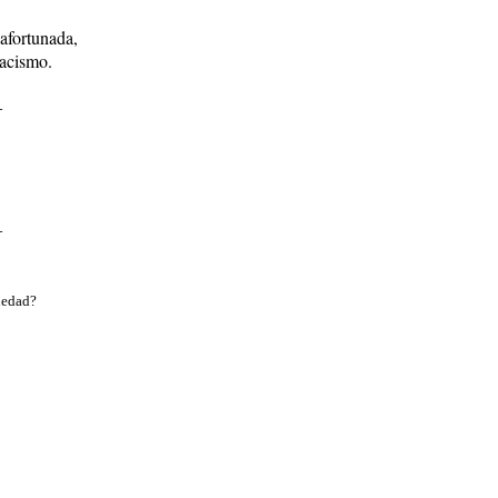
 afortunada,
racismo.
_
_
ciedad?