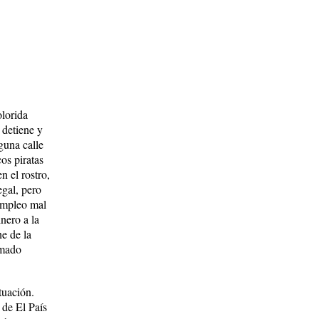
­lorida
 detiene y
lguna calle
cos piratas
n el rostro,
egal, pero
em­pleo mal
inero a la
ne de la
ma­do
tuación.
 de El País