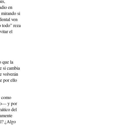
ís,
adio en
 mirando si
dental ven
o todo” reza
itar el
o que la
e si cambia
e volverán
e por ello
ir como
rio— y por
mático del
ramente
al? ¿Algo