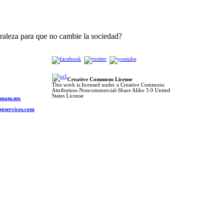
uraleza para que no cambie la sociedad?
Creative Commons License
This work is licensed under a Creative Commons
Attribution-Noncommercial-Share Alike 3.0 United
o
States License
s.unam.mx
ngservices.com