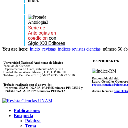
línea.
Serie de
Antologías en
coedición
con
Siglo XXI Editores
You are here:
Inicio
revistas
indices revistas ciencias
número 50 abr
ISSN:0187-6376
Universidad Nacional Autónoma de México
Facultad de Ciencias
Departamento de Física, cubículos 320 y 321.
Ciudad Universitaria. México, D.F., C.P. 04510.
Télefono y Fax: +52 (01 55) 56 22 4935, 56 22 5316
Responsable del sitio
Laura González Guerrer
Trabajo realizado con el apoyo de:
revista.ciencias@ciencia
Programa UNAM-DGAPA-PAPIME número PE103509 y
UNAM-DGAPA-PAPIME
número PE106212
Asesor técnico:
e-marketi
Publicaciones
Búsqueda
Palabra
Tema