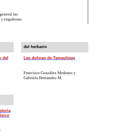
general las
s y engañosas.
del herbario
o del
Las dolinas de Tamaulipas
Francisco González Medrano y
Gabriela
Hernández M.
storia
éxico
r