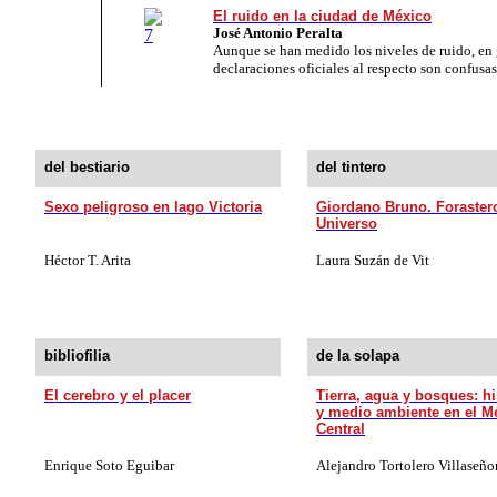
El ruido en la ciudad de México
José Antonio Peralta
Aunque se han medido los niveles de ruido, en 
declaraciones oficiales al respecto son confusa
del bestiario
del tintero
Sexo peligroso en lago Victoria
Giordano Bruno. Foraster
Universo
Héctor T. Arita
Laura Suzán de Vit
bibliofilia
de la solapa
El cerebro y el placer
Tierra, agua y bosques: hi
y medio ambiente en el M
Central
Enrique
Soto Eguibar
Alejandro Tortolero Villaseño