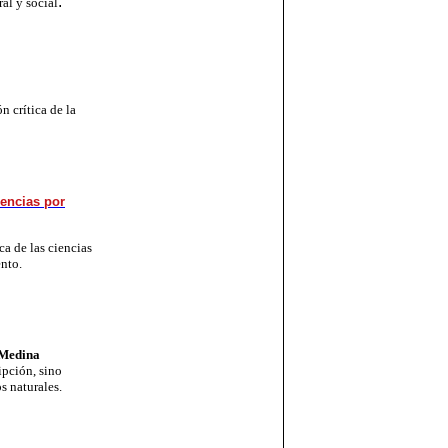
.
ral y social
n crítica de la
iencias por
ca de las ciencias
nto.
 Medina
ipción, sino
s naturales.