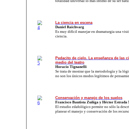
totalidad universal lo más íntimo de su ser natu
La ciencia en escena
Daniel Raichvarg
Es muy difícil manejar en dramaturgia una visió
ciencia.
Pedacito de cielo.
La enseñanza de las c
medio del teatro
Horacio Tignanelli
Se trata de mostrar que la metodología y la lógi
no son los únicos modos legítimos de pensamie
Conservación y manejo de los suelos
Francisco Bautista Zuñiga y Héctor Estrada
El estudio edafológico permite no sólo la descr
planear el manejo y conservación de los recurso