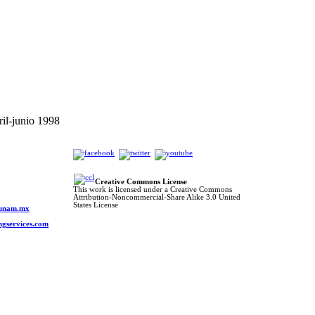
il-junio 1998
Creative Commons License
This work is licensed under a Creative Commons
Attribution-Noncommercial-Share Alike 3.0 United
o
States License
s.unam.mx
ngservices.com