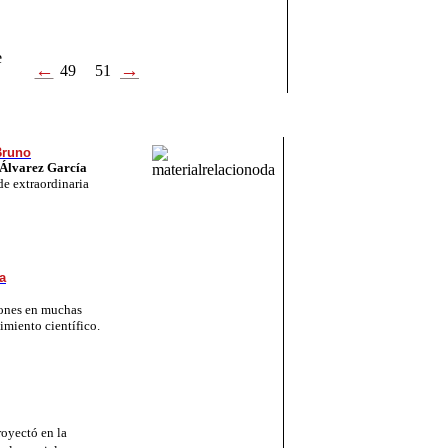
e
←
→
49
51
Bruno
Álvarez García
e extraordinaria
a
siones en muchas
imiento científico.
oyectó en la