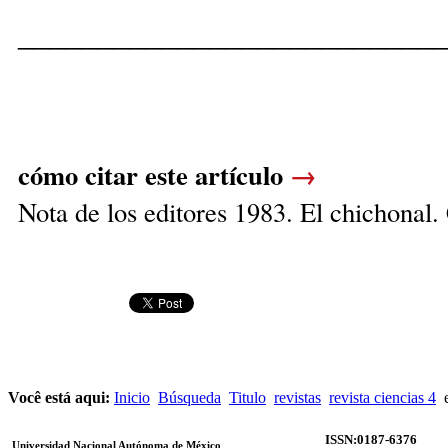
__________________________
cómo citar este artículo
→
Nota de los editores 1983. El chichonal. 
Você está aqui:
Inicio
Búsqueda
Titulo
revistas
revista ciencias 4
e
ISSN:0187-6376
Universidad Nacional Autónoma de México