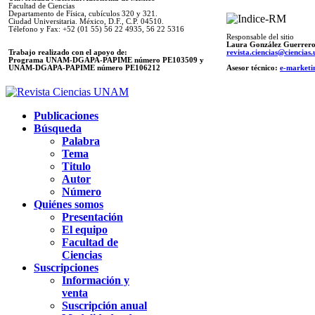
Facultad de Ciencias
Departamento de Física, cubículos 320 y 321.
Ciudad Universitaria. México, D.F., C.P. 04510.
Télefono y Fax: +52 (01 55) 56 22 4935, 56 22 5316
Responsable del sitio
Laura González Guerrer
Trabajo realizado con el apoyo de:
revista.ciencias@ciencia
Programa UNAM-DGAPA-PAPIME número PE103509 y
UNAM-DGAPA-PAPIME
número PE106212
Asesor técnico:
e-marketi
Publicaciones
Búsqueda
Palabra
Tema
Titulo
Autor
Número
Quiénes somos
Presentación
El equipo
Facultad de
Ciencias
Suscripciones
Información y
venta
Suscripción anual