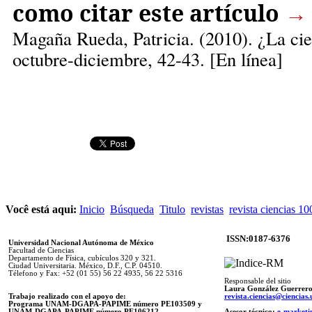
como citar este artículo
→
Magaña Rueda, Patricia.
(2010). ¿La cie
octubre-diciembre, 42-43. [En línea]
Você está aqui:
Inicio
Búsqueda
Titulo
revistas
revista ciencias 10
ISSN:0187-6376
Universidad Nacional Autónoma de México
Facultad de Ciencias
Departamento de Física, cubículos 320 y 321.
Ciudad Universitaria. México, D.F., C.P. 04510.
Télefono y Fax: +52 (01 55) 56 22 4935, 56 22 5316
Responsable del sitio
Laura González Guerrer
Trabajo realizado con el apoyo de:
revista.ciencias@ciencia
Programa UNAM-DGAPA-PAPIME número PE103509 y
UNAM-DGAPA-PAPIME
número PE106212
Asesor técnico:
e-marketi