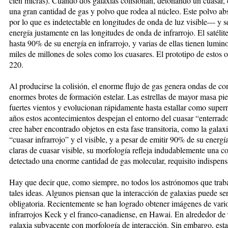
cien micras). Cuando dos galaxias colisionan, detonando un cuasar, 
una gran cantidad de gas y polvo que rodea al núcleo. Este polvo a
por lo que es indetectable en longitudes de onda de luz visible— y se
energía justamente en las longitudes de onda de infrarrojo. El satélit
hasta 90% de su energía en infrarrojo, y varias de ellas tienen lumin
miles de millones de soles como los cuasares. El prototipo de estos
220.
Al producirse la colisión, el enorme flujo de gas genera ondas de 
enormes brotes de formación estelar. Las estrellas de mayor masa pi
fuertes vientos y evolucionan rápidamente hasta estallar como supe
años estos acontecimientos despejan el entorno del cuasar “enterrado
cree haber encontrado objetos en esta fase transitoria, como la gala
“cuasar infrarrojo” y el visible, y a pesar de emitir 90% de su energía 
claras de cuasar visible, su morfología refleja indudablemente una co
detectado una enorme cantidad de gas molecular, requisito indispens
Hay que decir que, como siempre, no todos los astrónomos que traba
tales ideas. Algunos piensan que la interacción de galaxias puede se
obligatoria. Recientemente se han logrado obtener imágenes de vario
infrarrojos Keck y el franco-canadiense, en Hawai. En alrededor de
galaxia subyacente con morfología de interacción. Sin embargo, esta