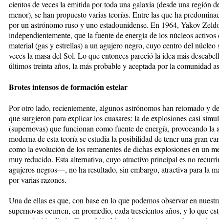
cientos de veces la emitida por toda una galaxia (desde una región d
menor), se han propuesto varias teorías. Entre las que ha predomina
por un astrónomo ruso y uno estadounidense. En 1964, Yakov Zeldo
independientemente, que la fuente de energía de los núcleos activos d
material (gas y estrellas) a un agujero negro, cuyo centro del núcleo 
veces la masa del Sol. Lo que entonces pareció la idea más descabella
últimos treinta años, la más probable y aceptada por la comunidad a
Brotes intensos de formación estelar
Por otro lado, recientemente, algunos astrónomos han retomado y des
que surgieron para explicar los cuasares: la de explosiones casi simu
(supernovas) que funcionan como fuente de energía, provocando la ac
moderna de esta teoría se estudia la posibilidad de tener una gran can
como la evolución de los remanentes de dichas explosiones en un
muy reducido. Esta alternativa, cuyo atractivo principal es no recurri
agujeros negros—, no ha resultado, sin embargo, atractiva para la 
por varias razones.
Una de ellas es que, con base en lo que podemos observar en nuestra
supernovas ocurren, en promedio, cada trescientos años, y lo que est