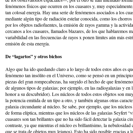
fenómenos físicos que ocurren en los cuasares y, muy especialmente
tan colosal energía. Hay una serie de fenómenos asociados a los cua
mediante algún tipo de radiación estelar conocida, como los chorro
por los objetos radiofuentes, la emisión de rayos gamma y la activi
cercanos a los cuasares, llamados blazares, de los que hablaremos m
variabilidad en las frecuencias de rayos x ponen límites aún más est
emisión de esta energía.
De “lagartos” y otros bichos
Algo que ha ido quedando claro a lo largo de todos estos años es qu
fenómeno tan insólito en el Universo, como se pensó en un principio
piezas del gran rompecabezas, ha surgido el hecho de que fenómeno
de algunos tipos de galaxias; por ejemplo, en las radiogalaxias y en
honor a su descubridor). Los núcleos de todos estos objetos son muy
la potencia emitida de un tipo a otro, y también algunas otras caracte
galaxia circundante al núcleo. Se sabe, por ejemplo, que los núcleos
de forma elíptica, mientras que los núcleos de las galaxias Seyfert “v
cuasares son tan brillantes que no ha sido fácil detectar la galaxia c
contraste, ya que mientras el núcleo es brillantísimo, la nebulosida
que se trata de objetos muy lejanos). Esto ha sido posible gracias a l