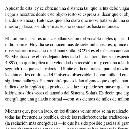
Aplicando esta ley se obtiene una distancia tal, que la luz debe viaj
llegar a nosotros desde este objeto (esto se expresa al decir que el o
luz de distancia). Entonces quedaba claro que no se trataba de una es
nuestra galaxia, siendo el más lejano conocidos hasta entonces.
El nombre cuasar es una castellanización del vocablo inglés quasar, f
radio source. Hoy día se conocen más de siete mil cuasares, quince d
observatorio mexicano de Tonantzintla. 3C273 es el más cercano con 
%. Mientras que el más lejano detectado hasta ahora, tiene su espect
4.897), lo que implica una velocidad de recesión muy cercana a la de 
segundo) —que es la velocidad límite en la naturaleza para el movim
lo sitúa en los confines del Universo observable. La variabilidad en e
siguiente hallazgo. Se encontró que existían algunos que duplicaban 
indica que la región que produce esta luz no puede ser mayor que “un
kilómetros (dos veces el tamaño del Sistema Solar). Es decir, que 
energía que una galaxia normal —con sus cientos de miles de millon
Mientras que, por un lado, en los últimos veinte años se ha realizado
todas las frecuencias posibles, desde las radiofrecuencias (radiación
(la radiación más energética) —lo que ha sido posible gracias al gra
de los observatorios espaciales—, por el otro se han intentado formul