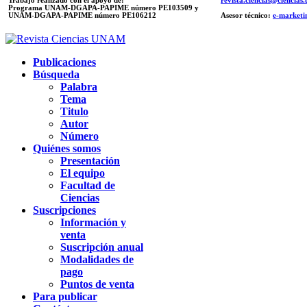
Trabajo realizado con el apoyo de:
revista.ciencias@ciencia
Programa UNAM-DGAPA-PAPIME número PE103509 y
UNAM-DGAPA-PAPIME
número PE106212
Asesor técnico:
e-marketi
Publicaciones
Búsqueda
Palabra
Tema
Titulo
Autor
Número
Quiénes somos
Presentación
El equipo
Facultad de
Ciencias
Suscripciones
Información y
venta
Suscripción anual
Modalidades de
pago
Puntos de venta
Para publicar