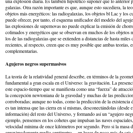
una explosión diaria. Es también hipotético suponer que lo anterior p
galaxias. Otra razón importante es que, aunque esto sucediera, la teor
objetos más energéticos: las radiogalaxias, los objetos bl Lac y los
puede ofrecer, por tanto, el esquema unificador del modelo del aguj
las explosiones de supernovas no puede explicar la emisión de cho
colimados y energéticos que se observan en muchos de los objetos 
los de las radiogalaxias que se extienden a distancias de hasta mile
recientes, al respecto, creen que es muy posible que ambas teorías, e
complementarias.
Agujeros negros supermasivos
La teoría de la relatividad general describe, en términos de la geomet
fundamental a gran escala en el Universo: la gravitación. La presenc
este espacio-tiempo que se manifiesta como una “fuerza” de atracción
la concepción newtoniana de la gravedad y muchas de las prediccion
corroboradas; aunque no todas, como la predicción de la existencia 
es tan intensa que las cierra en sí mismas, desconectándolas (desde e
información) del resto del Universo, y formando así un “agujero ne
ejemplo, pensemos en los cohetes que impulsan las naves espaciales,
velocidad mínima de once kilómetros por segundo. Pero si la masa de
aproximadamente medio centímetro —en lugar de poco más de seis m