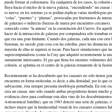
puede formar al colisionarse. En cualquiera de los casos, la colisión
fluya hacia el núcleo de la nueva galaxia, “encendiendo” un cuasar. 
es nueva; en los setentas ya se podían explicar varias morfologías pe
“colas”, “puentes” y “plumas”, provocadas por fenómenos de interac
de galaxias) o indirecta (fuerzas de marea por encuentros cercanos).
conocido como “la antena” en la constelación del Cuervo. En aquell
hacer de la interacción de galaxias por computadora sólo tomaban en c
que era una gran limitante. Cuando dos galaxias, cada una con cien b
fusionan, no sucede gran cosa con las estrellas, pues las distancias in
mayoría de ellas ni siquiera se tocan. Para hacer simulaciones que in
supercomputadoras (como la Cray que adquirió recientemente la un
sumamente interesantes. El gas que llena los enormes volúmenes del e
colisión, se aglutina en el centro de la galaxia remanente de la fusión
Recientemente se ha descubierto que los cuasares no sólo tienen gran
encuentra en forma molecular, es decir, a alta densidad, por lo que c
subyacente, ésta siempre presenta morfología perturbada. En este es
crea un cuasar, sino sólo cuando ambas progenitoras tienen mucho g
evidencia clave para confirmar esta idea vino de los descubrimientos h
Astronomical Satellite), que en 1983 detectó una serie de galaxias, 
incluso mayor que la luminosidad visual de los cuasares (estamos h