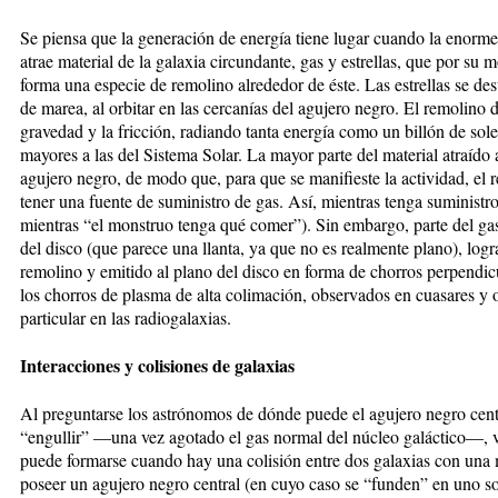
Se piensa que la generación de energía tiene lugar cuando la enorme
atrae material de la galaxia circundante, gas y estrellas, que por su
forma una especie de remolino alrededor de éste. Las estrellas se des
de marea, al orbitar en las cercanías del agujero negro. El remolino d
gravedad y la fricción, radiando tanta energía como un billón de so
mayores a las del Sistema Solar. La mayor parte del material atraíd
agujero negro, de modo que, para que se manifieste la actividad, el 
tener una fuente de suministro de gas. Así, mientras tenga suministr
mientras “el monstruo tenga qué comer”). Sin embargo, parte del gas
del disco (que parece una llanta, ya que no es realmente plano), logr
remolino y emitido al plano del disco en forma de chorros perpendic
los chorros de plasma de alta colimación, observados en cuasares y o
particular en las radiogalaxias.
Interacciones y colisiones de galaxias
Al preguntarse los astrónomos de dónde puede el agujero negro centr
“engullir” —una vez agotado el gas normal del núcleo galáctico—, v
puede formarse cuando hay una colisión entre dos galaxias con una 
poseer un agujero negro central (en cuyo caso se “funden” en uno so