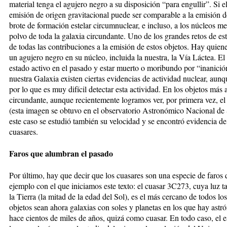
material tenga el agujero negro a su disposición “para engullir”. Si 
emisión de origen gravitacional puede ser comparable a la emisión d
brote de formación estelar circumnuclear, e incluso, a los núcleos men
polvo de toda la galaxia circundante. Uno de los grandes retos de es
de todas las contribuciones a la emisión de estos objetos. Hay quiene
un agujero negro en su núcleo, incluida la nuestra, la Vía Láctea. E
estado activo en el pasado y estar muerto o moribundo por “inanición
nuestra Galaxia existen ciertas evidencias de actividad nuclear, aunq
por lo que es muy difícil detectar esta actividad. En los objetos más ac
circundante, aunque recientemente logramos ver, por primera vez, el 
(esta imagen se obtuvo en el observatorio Astronómico Nacional de 
este caso se estudió también su velocidad y se encontró evidencia de
cuasares.
Faros que alumbran el pasado
Por último, hay que decir que los cuasares son una especie de faros
ejemplo con el que iniciamos este texto: el cuasar 3C273, cuya luz t
la Tierra (la mitad de la edad del Sol), es el más cercano de todos lo
objetos sean ahora galaxias con soles y planetas en los que hay as
hace cientos de miles de años, quizá como cuasar. En todo caso, el es