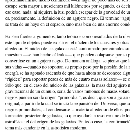
escape sería mayor a trescientos mil kilómetros por segundo, es decir
ese caso, nada, ni siquiera la luz, podría escapar de la gravedad de u
es, precisamente, la definición de un agujero negro. El término “agu
se trata de un hoyo en el espacio, sino más bien de una enorme cond
Existen fuertes argumentos, tanto teóricos como resultados de la ob
este tipo de objetos puede existir en el núcleo de los cuasares y otras
alrededor. El núcleo de las galaxias está conformado por cúmulos s
muestran —se han hecho cálculos— que pueden colapsarse por su pro
convertirse en un agujero negro. De manera análoga, se piensa que la
sus vidas —cuando no soportan su propio peso por la presión de la r
energía se ha agotado (además de que hasta ahora se desconoce algun
“rigidez” para soportar pesos de más de cuatro masas solares)— se c
Sólo que, en el caso del núcleo de las galaxias, la masa del agujero
gravitacional de un cúmulo, sería de varios millones de masas solares
negros pueden ser de origen “primordial”, es decir, que son algo as
original, a partir de la cual se inició la expansión del Universo, que
negros primordiales, al condensarse la materia alrededor de ellos, po
formación posterior de galaxias, lo que ayudaría a resolver uno de lo
astrofísica: el del origen de las galaxias. En todo caso, la confirmación
tema más candente en la astrofísica moderna.