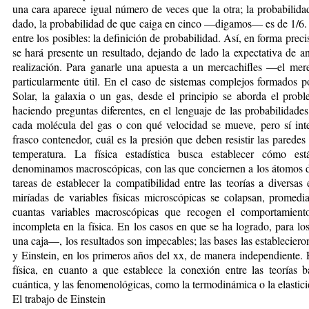
una cara aparece igual número de veces que la otra; la probabilidad
dado, la probabilidad de que caiga en cinco —digamos— es de 1/6. E
entre los posibles: la definición de probabilidad. Así, en forma pre
se hará presente un resultado, dejando de lado la expectativa de an
realización. Para ganarle una apuesta a un mercachifles —el mer
particularmente útil. En el caso de sistemas complejos formados
Solar, la galaxia o un gas, desde el principio se aborda el probl
haciendo preguntas diferentes, en el lenguaje de las probabilidades
cada molécula del gas o con qué velocidad se mueve, pero sí int
frasco contenedor, cuál es la presión que deben resistir las paredes
temperatura. La física estadística busca establecer cómo est
denominamos macroscópicas, con las que conciernen a los átomos de
tareas de establecer la compatibilidad entre las teorías a diversas
miríadas de variables físicas microscópicas se colapsan, prome
cuantas variables macroscópicas que recogen el comportamient
incompleta en la física. En los casos en que se ha logrado, para l
una caja—, los resultados son impecables; las bases las establecieron 
y Einstein, en los primeros años del xx, de manera independiente. E
física, en cuanto a que establece la conexión entre las teorías 
cuántica, y las fenomenológicas, como la termodinámica o la elastici
El trabajo de Einstein