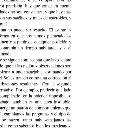
yor precisión, hay que tomar en cuenta
idades no son constantes, y que hay más
on sus satélites, y miles de asteroides, y
enta?
ema no puede ser resuelto. El asunto es
 forma en que nos hemos planteado los
raen y a partir de cualquier posición y
contrarán un tiempo más tarde, y si el
ximada.
ue se siguen son: aceptar que la exactitud
 de que ni las mejores observaciones son
roblema a uno manejable, estimando por
el Sol es tratado como una corrección al
rbaciones resultantes. Con la segunda
ternativo. Por ejemplo, predecir qué lado
omplicado; en la práctica imposible, o
bajo, también es una tarea insoluble.
emerge un patrón de comportamiento que
al; cambiamos las preguntas y el tipo de
 se hacen, tanto más semejantes las
oneda, como sabemos bien los mexicanos,