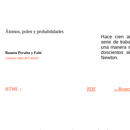
Átomos, polen y probabilidades
Hace cien añ
serie de trab
una manera só
doscientos a
Ramón Peralta y Fabi
Newton
.
conoce más del autor
HTML ↓
PDF
←Regresa