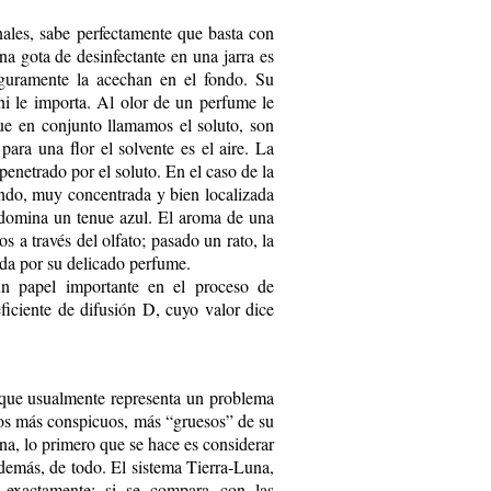
ales, sabe perfectamente que basta con
a gota de desinfectante en una jarra es
eguramente la acechan en el fondo. Su
ni le importa. Al olor de un perfume le
que en conjunto llamamos el soluto, son
para una flor el solvente es el aire. La
penetrado por el soluto. En el caso de la
fundo, muy concentrada y bien localizada
 domina un tenue azul. El aroma de una
s a través del olfato; pasado un rato, la
da por su delicado perfume.
un papel importante en el proceso de
ficiente de difusión D, cuyo valor dice
 que usualmente representa un problema
ctos más conspicuos, más “gruesos” de su
a, lo primero que se hace es considerar
o demás, de todo. El sistema Tierra-Luna,
 exactamente; si se compara con las