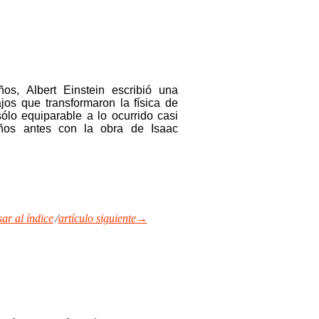
os, Albert Einstein escribió una
ajos que transformaron la física de
lo equiparable a lo ocurrido casi
ños antes con la obra de Isaac
r al índice
⁄
artículo siguiente
→