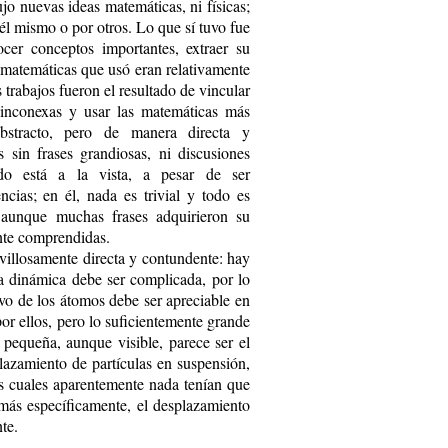
o nuevas ideas matemáticas, ni físicas;
él mismo o por otros. Lo que sí tuvo fue
ocer conceptos importantes, extraer su
as matemáticas que usó eran relativamente
trabajos fueron el resultado de vincular
 inconexas y usar las matemáticas más
bstracto, pero de manera directa y
s sin frases grandiosas, ni discusiones
todo está a la vista, a pesar de ser
cias; en él, nada es trivial y todo es
, aunque muchas frases adquirieron su
nte comprendidas.
villosamente directa y contundente: hay
a dinámica debe ser complicada, por lo
tivo de los átomos debe ser apreciable en
r ellos, pero lo suficientemente grande
pequeña, aunque visible, parece ser el
lazamiento de partículas en suspensión,
os cuales aparentemente nada tenían que
; más específicamente, el desplazamiento
te.