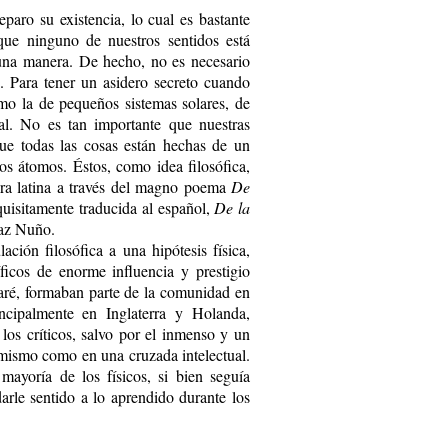
aro su existencia, lo cual es bastante
que ninguno de nuestros sentidos está
guna manera. De hecho, no es necesario
s. Para tener un asidero secreto cuando
o la de pequeños sistemas solares, de
nal. No es tan importante que nuestras
que todas las cosas están hechas de un
os átomos. Éstos, como idea filosófica,
tura latina a través del magno poema
De
quisitamente traducida al español,
De la
faz Nuño.
ción filosófica a una hipótesis física,
ficos de enorme influencia y prestigio
ré, formaban parte de la comunidad en
incipalmente en Inglaterra y Holanda,
los críticos, salvo por el inmenso y un
omismo como en una cruzada intelectual.
ayoría de los físicos, si bien seguía
rle sentido a lo aprendido durante los