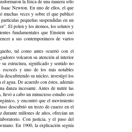
ransformaron la física de una manera sólo
e Isaac Newton. En uno de ellos, el que
vió muchas veces y sobre el que publicó
e partículas pequeñas suspendidas en un
or”. El polen y los átomos, los solutos y
dientes fundamentales que Einstein usó
vencer a sus contemporáneos de varios
queño, tal como antes ocurrió con el
igadores volcaron su atención al interior
e su estructura, significado y sentido no
ico escocés y uno de los más notables
ula descubriendo su núcleo, investigó los
n el agua. De acuerdo con éstos, además
na danza incesante. Antes de nutrir las
a, llevó a cabo un minucioso estudio con
orgánico, y encontró que el movimiento
ncluso descubrió un trozo de cuarzo en el
ez durante millones de años, ofrecían un
aboratorio. Con justicia, y el paso del
wniano. En 1900, la explicación seguía