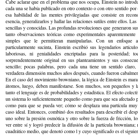
Cabe aclarar que en el problema que nos ocupa, Einstein no introduj
cada una se había publicado en otro contexto o con otro sentido por 
esa habilidad de las mentes privilegiadas que consiste en recon
esencia, generalizarlos y hallar las relaciones sutiles entre ellos. L
sencillas y conocidas. Las profundas revoluciones que generaron sus 
tanto observaciones teóricas como experimentales aparentemente
simples que le permitieran manipularlas. Con un enfoque a
particularmente sucinta, Einstein escribió sus legendarios artículo
laboriosas, ni genialidades encriptadas para la posteridad; 
sorprendentemente original en sus planteamientos y sus consecuen
sencillo; pocas palabras, pero cada una tiene un sentido claro
verdadera dimensión muchos años después, cuando fueron cabalme
En el caso del movimiento browniano, la lógica de Einstein es mara
átomos, luego, deben manifestarse. Son muchos, son pequeños y l
tanto el lenguaje es de probabilidades y estadística. El efecto colec
un sistema lo suficientemente pequeño como para que sea afectado po
como para que se pueda ver; cómo se desplaza una partícula muy 
caso ideal. Entonces, combinó dos resultados para describir el desp
uno sobre la presión osmótica y otro sobre la fuerza de fricción, l
ver entre sí y logró predecir la difusión de la partícula browniana
cuadrático medio, que denotó como l y cuyo significado es el siguien