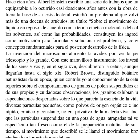
Hace cien años, Albert Einstein escribió una serie de trabajos que t
equiparable a lo ocurrido casi doscientos años antes con la obra d
fuera la base de su tesis doctoral, estudió un problema al que vol
más de una docena de artículos, su título: “Sobre el movimiento d
líquido en reposo, de acuerdo con la teoría cinética molecular del cal
los solventes, así como las probabilidades, constituyen los ingre
como motivación para formular y solucionar el problema, y con
conceptos fundamentales para el posterior desarrollo de la física.
La invención del microscopio alimentó la avidez por ver lo pe
telescopio y lo grande. Con este maravilloso instrumento, los invest
de los seres vivos y, en el siglo xvii, descubrieron la célula, aunqu
llegarían hasta el siglo xix. Robert Brown, distinguido botán
naturalistas de su época, quien contribuyó al conocimiento de la cél
reportes sobre el comportamiento de granos de polen suspendidos e
de sus propias y cuidadosas observaciones, los granitos exhibían u
especulaciones despertadas sobre lo que parecía la esencia de la vid
diversas partículas pequeñas, como polvos de origen orgánico e in
rápido, errático y constante, no era privativo de la materia viva. I
que las partículas suspendidas en una gota de agua, atrapadas tal v
espectáculo tan fresco como el de la preparación matutina de su l
tiempo, al movimiento que describió se le llamó el movimiento bro
eludiendo a los estudiosos del tema.