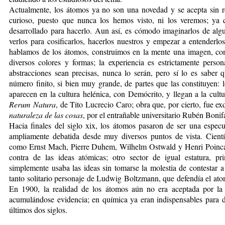
Actualmente, los átomos ya no son una novedad y se acepta sin rep
curioso, puesto que nunca los hemos visto, ni los veremos; ya 
desarrollado para hacerlo. Aun así, es cómodo imaginarlos de al
verlos para cosificarlos, hacerlos nuestros y empezar a entenderlo
hablamos de los átomos, construimos en la mente una imagen, com
diversos colores y formas; la experiencia es estrictamente perso
abstracciones sean precisas, nunca lo serán, pero sí lo es saber 
número finito, si bien muy grande, de partes que las constituyen: l
aparecen en la cultura helénica, con Demócrito, y llegan a la cul
Rerum Natura
, de Tito Lucrecio Caro; obra que, por cierto, fue ex
naturaleza de las cosas
, por el entrañable universitario Rubén Boni
Hacia finales del siglo xix, los átomos pasaron de ser una especula
ampliamente debatida desde muy diversos puntos de vista. Cientí
como Ernst Mach, Pierre Duhem, Wilhelm Ostwald y Henri Poinca
contra de las ideas atómicas; otro sector de igual estatura, pr
simplemente usaba las ideas sin tomarse la molestia de contestar a 
tanto solitario personaje de Ludwig Boltzmann, que defendía el at
En 1900, la realidad de los átomos aún no era aceptada por la m
acumulándose evidencia; en química ya eran indispensables para da
últimos dos siglos.