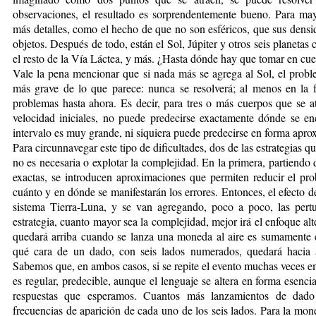
observaciones, el resultado es sorprendentemente bueno. Para ma
más detalles, como el hecho de que no son esféricos, que sus dens
objetos. Después de todo, están el Sol, Júpiter y otros seis planetas c
el resto de la Vía Láctea, y más. ¿Hasta dónde hay que tomar en cu
Vale la pena mencionar que si nada más se agrega al Sol, el probl
más grave de lo que parece: nunca se resolverá; al menos en la
problemas hasta ahora. Es decir, para tres o más cuerpos que se at
velocidad iniciales, no puede predecirse exactamente dónde se en
intervalo es muy grande, ni siquiera puede predecirse en forma apro
Para circunnavegar este tipo de dificultades, dos de las estrategias q
no es necesaria o explotar la complejidad. En la primera, partiendo
exactas, se introducen aproximaciones que permiten reducir el p
cuánto y en dónde se manifestarán los errores. Entonces, el efecto d
sistema Tierra-Luna, y se van agregando, poco a poco, las pertu
estrategia, cuanto mayor sea la complejidad, mejor irá el enfoque al
quedará arriba cuando se lanza una moneda al aire es sumamente c
qué cara de un dado, con seis lados numerados, quedará hacia a
Sabemos que, en ambos casos, si se repite el evento muchas veces 
es regular, predecible, aunque el lenguaje se altera en forma esenci
respuestas que esperamos. Cuantos más lanzamientos de dado
frecuencias de aparición de cada uno de los seis lados. Para la m