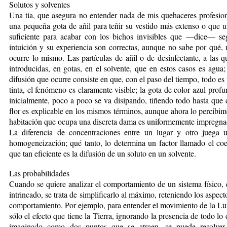
Solutos y solventes
Una tía, que asegura no entender nada de mis quehaceres profesion
una pequeña gota de añil para teñir su vestido más extenso o que un
suficiente para acabar con los bichos invisibles que —dice— s
intuición y su experiencia son correctas, aunque no sabe por qué, 
ocurre lo mismo. Las partículas de añil o de desinfectante, a las 
introducidas, en gotas, en el solvente, que en estos casos es agua; 
difusión que ocurre consiste en que, con el paso del tiempo, todo es 
tinta, el fenómeno es claramente visible; la gota de color azul pro
inicialmente, poco a poco se va disipando, tiñendo todo hasta que
flor es explicable en los mismos términos, aunque ahora lo percibimo
habitación que ocupa una discreta dama es uniformemente impregna
La diferencia de concentraciones entre un lugar y otro juega 
homogeneización; qué tanto, lo determina un factor llamado el coe
que tan eficiente es la difusión de un soluto en un solvente.
Las probabilidades
Cuando se quiere analizar el comportamiento de un sistema físico,
intrincado, se trata de simplificarlo al máximo, reteniendo los aspe
comportamiento. Por ejemplo, para entender el movimiento de la Lun
sólo el efecto que tiene la Tierra, ignorando la presencia de todo l
imaginado como dos puntos que se atraen, se puede resolver