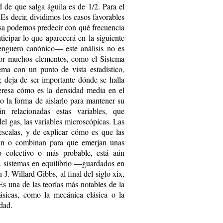
 de que salga águila es de 1/2. Para el
s decir, dividimos los casos favorables
cisa podemos predecir con qué frecuencia
ticipar lo que aparecerá en la siguiente
enguero canónico— este análisis no es
 por muchos elementos, como el Sistema
ema con un punto de vista estadístico,
; deja de ser importante dónde se halla
eresa cómo es la densidad media en el
 o la forma de aislarlo para mantener su
án relacionadas estas variables, que
l gas, las variables microscópicas. Las
 escalas, y de explicar cómo es que las
dian o combinan para que emerjan unas
o colectivo o más probable, está aún
os sistemas en equilibrio —guardados en
J. Willard Gibbs, al final del siglo xix,
s una de las teorías más notables de la
básicas, como la mecánica clásica o la
dad.