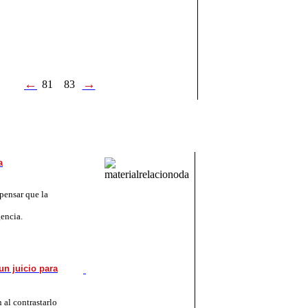
←
→
81
83
a
pensar que la
gencia.
un juicio para
 al contrastarlo