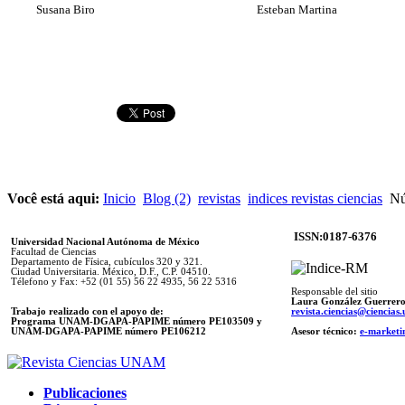
Susana Biro
Esteban Martina
Você está aqui:
Inicio
Blog (2)
revistas
indices revistas ciencias
Núm
ISSN:0187-6376
Universidad Nacional Autónoma de México
Facultad de Ciencias
Departamento de Física, cubículos 320 y 321.
Ciudad Universitaria. México, D.F., C.P. 04510.
Télefono y Fax: +52 (01 55) 56 22 4935, 56 22 5316
Responsable del sitio
Laura González Guerrer
Trabajo realizado con el apoyo de:
revista.ciencias@ciencia
Programa UNAM-DGAPA-PAPIME número PE103509 y
UNAM-DGAPA-PAPIME
número PE106212
Asesor técnico:
e-marketi
Publicaciones