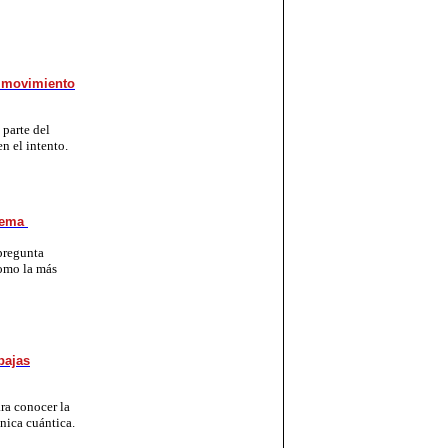
e movimiento
 parte del
n el intento.
ilema
 pregunta
mo la más
bajas
ara conocer la
ánica cuántica.