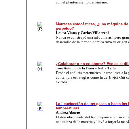
con el planteamiento darwiniano.
Matracas estocásticas, ¿una máquina d
perpetuo?
Laura Viana y Carlos Villarreal
Nunca se construyó una máquina así, pero gran
desarrollo de la termodinámica tuvo su origen e
¿Colaborar o no colaborar? Ése es el d
José Antonio de la Peña y Nelia Tello
Desde el análisis matemático, la respuesta a la
contempla estrategias como la de
Tit-for-Tat
co
exitosa.
La licuefacción de los gases o hacia las 
temperaturas
Andrea Aburto
El descubrimiento del frío preparó a la física p
naturaleza de la materia y llevó a forjar la mec