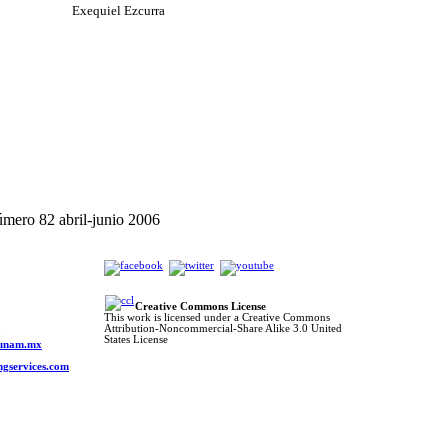
Exequiel Ezcurra
ero 82 abril-junio 2006
Creative Commons License
This work is licensed under a Creative Commons
Attribution-Noncommercial-Share Alike 3.0 United
o
States License
s.unam.mx
ngservices.com