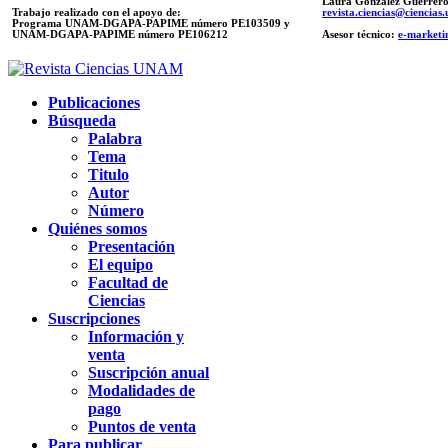
Laura González Guerrer
Trabajo realizado con el apoyo de:
revista.ciencias@ciencia
Programa UNAM-DGAPA-PAPIME número PE103509 y
UNAM-DGAPA-PAPIME
número PE106212
Asesor técnico:
e-marketi
Publicaciones
Búsqueda
Palabra
Tema
Titulo
Autor
Número
Quiénes somos
Presentación
El equipo
Facultad de
Ciencias
Suscripciones
Información y
venta
Suscripción anual
Modalidades de
pago
Puntos de venta
Para publicar