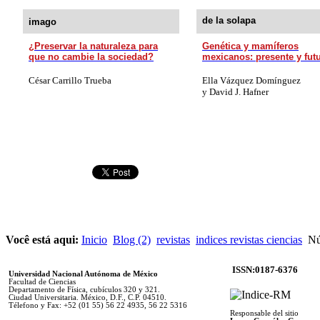
de la solapa
imago
¿Preservar la naturaleza para
Genética y mamíferos
que no cambie la sociedad?
mexicanos: presente y futu
César Carrillo Trueba
Ella Vázquez Domínguez
y David J. Hafner
Você está aqui:
Inicio
Blog (2)
revistas
indices revistas ciencias
Núm
ISSN:0187-6376
Universidad Nacional Autónoma de México
Facultad de Ciencias
Departamento de Física, cubículos 320 y 321.
Ciudad Universitaria. México, D.F., C.P. 04510.
Télefono y Fax: +52 (01 55) 56 22 4935, 56 22 5316
Responsable del sitio