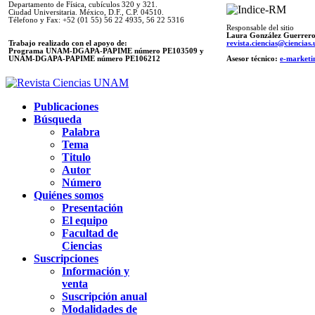
Departamento de Física, cubículos 320 y 321.
Ciudad Universitaria. México, D.F., C.P. 04510.
Télefono y Fax: +52 (01 55) 56 22 4935, 56 22 5316
Responsable del sitio
Laura González Guerrer
Trabajo realizado con el apoyo de:
revista.ciencias@ciencia
Programa UNAM-DGAPA-PAPIME número PE103509 y
UNAM-DGAPA-PAPIME
número PE106212
Asesor técnico:
e-marketi
Publicaciones
Búsqueda
Palabra
Tema
Titulo
Autor
Número
Quiénes somos
Presentación
El equipo
Facultad de
Ciencias
Suscripciones
Información y
venta
Suscripción anual
Modalidades de