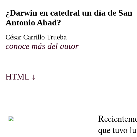
¿Darwin en catedral un día de San
Antonio Abad?
César Carrillo Trueba
conoce más del autor
HT
M
L ↓
R
ecienteme
que tuvo lu