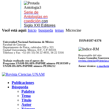
Serie de
Antologías en
coedición
con
Siglo XXI Editores
Você está aqui:
Inicio
busqueda
temas
Microcine
ISSN:0187-6376
Universidad Nacional Autónoma de México
Facultad de Ciencias
Departamento de Física, cubículos 320 y 321.
Ciudad Universitaria. México, D.F., C.P. 04510.
Télefono y Fax: +52 (01 55) 56 22 4935, 56 22 5316
Responsable del sitio
Laura González Guerrer
Trabajo realizado con el apoyo de:
revista.ciencias@ciencia
Programa UNAM-DGAPA-PAPIME número PE103509 y
UNAM-DGAPA-PAPIME
número PE106212
Asesor técnico:
e-marketi
Publicaciones
Búsqueda
Palabra
Tema
Titulo
Autor
Número