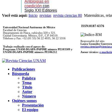
Antologías en
coedición
con
Siglo XXI Editores
Você está aqui:
Inicio
revistas
revista ciencias 80
Matemáticas, relat
ISSN:0187-6376
Universidad Nacional Autónoma de México
Facultad de Ciencias
Departamento de Física, cubículos 320 y 321.
Ciudad Universitaria. México, D.F., C.P. 04510.
Télefono y Fax: +52 (01 55) 56 22 4935, 56 22 5316
Responsable del sitio
Laura González Guerrer
Trabajo realizado con el apoyo de:
revista.ciencias@ciencia
Programa UNAM-DGAPA-PAPIME número PE103509 y
UNAM-DGAPA-PAPIME
número PE106212
Asesor técnico:
e-marketi
Publicaciones
Búsqueda
Palabra
Tema
Titulo
Autor
Número
Quiénes somos
Presentación
El equipo