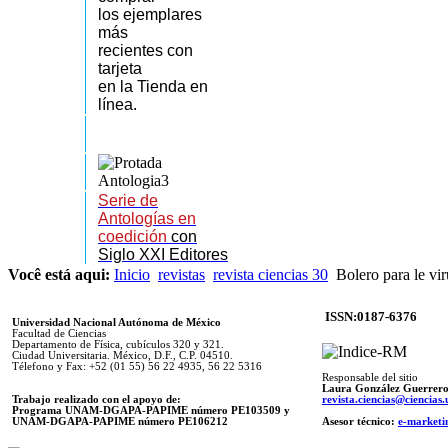
los
ejemplares
más
recientes
con
tarjeta
en la Tienda en
línea.
Serie de
Antologías en
coedición
con
Siglo XXI Editores
Você está aqui:
Inicio
revistas
revista ciencias 30
Bolero para le vir
ISSN:0187-6376
Universidad Nacional Autónoma de México
Facultad de Ciencias
Departamento de Física, cubículos 320 y 321.
Ciudad Universitaria. México, D.F., C.P. 04510.
Télefono y Fax: +52 (01 55) 56 22 4935, 56 22 5316
Responsable del sitio
Laura González Guerrer
Trabajo realizado con el apoyo de:
revista.ciencias@ciencia
Programa UNAM-DGAPA-PAPIME número PE103509 y
UNAM-DGAPA-PAPIME
número PE106212
Asesor técnico:
e-marketi