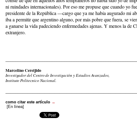
conste de que en aquellos años tempraneros no había sido yo de imp
ni ruindades internacionales). Por eso me propuse que cuando yo fu
presidente de la República —cargo que ya me había augurado mi 
iba a permitir que argentino alguno, por más pobre que fuera, se vie
a ganarse la vida padeciendo enfermedades ajenas. Y menos la de C
extranjero.
_____________________________________________________
Marcelino Cereijido
Investigador del Centro de Investigación y Estudios Avanzados,
Instituto Politecnico Nacional.
_____________________________________________________
como citar este artículo
→
[En línea]