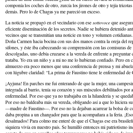
componía los coches de otro, zurcía los jirones de otro y tejía tricotas
demás. Pero lo de Chagas ya me pareció un exceso.
La noticia se propagó en el vecindario con ese
sottovoce
que asegura
eficiente diseminación de los secretos. Nadie se hubiera detenido an
vecinos que se transmitían una noticie en tono y volumen cotidianas.
Doña Carmen hacia bocina con sus dos manos contra la oreja del rep
sifones, y éste iba cabeceando su comprensión con las comisuras de 
descolgadas, uno debía cruzarse a la vereda de enfrente a preguntar 
trataba. Yo era un niño y a mi no me lo hubieran confiado. Pero en c
almuerzo era poco menos que una conferencia de prensa y mi abuela
con lúgubre claridad: “La prima de Faustino tiene le enfermedad de
¡Ayjuna! En parches me fui enterando de que la mujer, una campesi
integrada al barrio, tenía su corazón y sus músculos debilitados por 
enfermedad. Por eso que ya no trabajaba en la hilandería y se queda
Por eso no baldeaba más su vereda, obligando así a que lo hiciera su
—madre de Faustino—. Por eso no la dejaban acarrear la bolsa de 
daba propina a un changador para que la acompañara a la feria. ¡Eso
desalmados! Para colmo me enteré de que el Chagas ese era brasileñ
siquiera vivía en nuestro país. Se humilló entonces mi patriotismo in