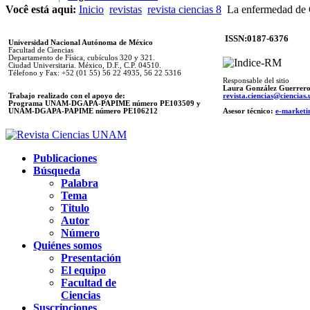
Você está aqui:
Inicio
revistas
revista ciencias 8
La enfermedad de
ISSN:0187-6376
Universidad Nacional Autónoma de México
Facultad de Ciencias
Departamento de Física, cubículos 320 y 321.
Ciudad Universitaria. México, D.F., C.P. 04510.
Télefono y Fax: +52 (01 55) 56 22 4935, 56 22 5316
Responsable del sitio
Laura González Guerrer
Trabajo realizado con el apoyo de:
revista.ciencias@ciencia
Programa UNAM-DGAPA-PAPIME número PE103509 y
UNAM-DGAPA-PAPIME
número PE106212
Asesor técnico:
e-marketi
Publicaciones
Búsqueda
Palabra
Tema
Titulo
Autor
Número
Quiénes somos
Presentación
El equipo
Facultad de
Ciencias
Suscripciones