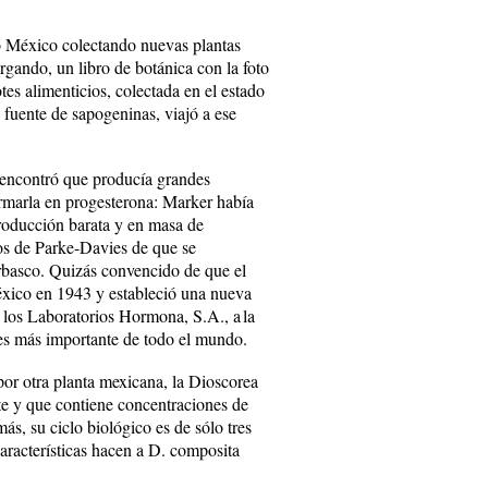
o México colectando nuevas plantas
rgando, un libro de botánica con la foto
es alimenticios, colectada en el estado
 fuente de sapogeninas, viajó a ese
 encontró que producía grandes
ormarla en progesterona: Marker había
producción barata y en masa de
vos de Parke-Davies de que se
arbasco. Quizás convencido de que el
éxico en 1943 y estableció una nueva
os Laboratorios Hormona, S.A., a la
des más importante de todo el mundo.
por otra planta mexicana, la Dioscorea
e y que contiene concentraciones de
s, su ciclo biológico es de sólo tres
características hacen a D. composita