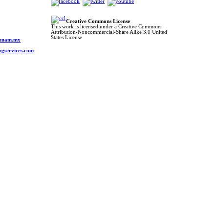
Creative Commons License
This work is licensed under a Creative Commons
Attribution-Noncommercial-Share Alike 3.0 United
o
States License
s.unam.mx
ngservices.com