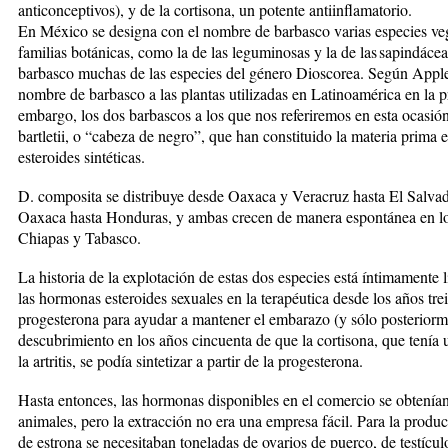
anticonceptivos), y de la cortisona, un potente antiinflamatorio.
En México se designa con el nombre de barbasco varias especies vege
familias botánicas, como la de las leguminosas y la de las sapindác
barbasco muchas de las especies del género Dioscorea. Según Apple
nombre de barbasco a las plantas utilizadas en Latinoamérica en la 
embargo, los dos barbascos a los que nos referiremos en esta ocasi
bartletii, o “cabeza de negro”, que han constituido la materia prima 
esteroides sintéticas.
D. composita se distribuye desde Oaxaca y Veracruz hasta El Salvado
Oaxaca hasta Honduras, y ambas crecen de manera espontánea en lo
Chiapas y Tabasco.
La historia de la explotación de estas dos especies está íntimamente li
las hormonas esteroides sexuales en la terapéutica desde los años trei
progesterona para ayudar a mantener el embarazo (y sólo posteriorm
descubrimiento en los años cincuenta de que la cortisona, que ten
la artritis, se podía sintetizar a partir de la progesterona.
Hasta entonces, las hormonas disponibles en el comercio se obtenía
animales, pero la extracción no era una empresa fácil. Para la produ
de estrona se necesitaban toneladas de ovarios de puerco, de testículo