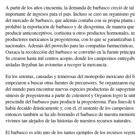
A partir de los años cincuenta, la demanda de barbasco creció de tal
importante de ingresos para el país. Incluso se creó un organismo g
del mercado de barbasco, que además contaba con su propia planta
prohibió la exportación de barbasco y de diosgenina, de manera que
producir anticonceptivos, cortisona u otros productos hormonales, t
productores mexicanos la progesterona, con lo que se garantizaban 
nacionales. Además del provecho para las compañías farmacéuticas,
Oaxaca la recolección del barbasco se convirtió en la fuente princip
Se crearon hasta mil centros acopio, donde los campesinos entregaban
aisladas llegaban las avionetas a recoger la mercancía.
En los setentas, cansadas y temerosas del monopolio mexicano del ba
empezaron a buscar otras fuentes de precursores. Se organizaron exp
del mundo para encontrar nuevas especies productoras de sapogenin
síntesis de progesterona a partir de colesterol y Organon logró la sínt
prescindir del barbasco para producir la progesterona. Para fines de
había decaído drásticamente y, con él, el sustento de los campesino
entonces también se ha ido borrando el barbasco de nuestra memoria,
vivimos tan alejados de las historias de nuestros recursos naturales.
El barbasco es sólo uno de los tantos ejemplos de los recursos vege