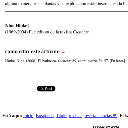
alguna manera, estas plantas y su explotación están inscritas en la hi
_____________________________________________________
Nina Hinke
†
(1969-2004) Fue editora de la revista
Ciencias
.
como citar este artículo
→
Hinke, Nina
. (2008). El barbasco.
Ciencias
89, enero-marzo, 54-57. [En línea]
Está aquí:
Inicio
Búsqueda
Titulo
revistas
revista ciencias 89
El b
ISSN:0187-6376