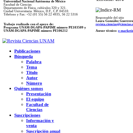
Universidad Nacional Autónoma de México
Facultad de Ciencias
Departamento de Física, cubículos 320 y 321.
Ciudad Universitaria. México, D.F., C.P. 04510.
Télefono y Fax: +52 (01 55) 56 22 4935, 56 22 5316
Responsable del sitio
Laura González Guerrer
Trabajo realizado con el apoyo de:
revista.ciencias@ciencia
Programa UNAM-DGAPA-PAPIME número PE103509 y
UNAM-DGAPA-PAPIME
número PE106212
Asesor técnico:
e-marketi
Publicaciones
Búsqueda
Palabra
Tema
Titulo
Autor
Número
Quiénes somos
Presentación
El equipo
Facultad de
Ciencias
Suscripciones
Información y
venta
Suscripción anual