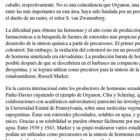
caballo, respectivamente. No es una coincidencia que Organon, una
entre las más importantes en esta área, haya sido fundada por un pro
el dueño de un rastro, el señor S. van Zwanenberg.
La dificultad para obtener las hormonas y el alto costo de producció
farmacéuticas a la búsqueda de fuentes de esteroides más propicias pa
desarrollo de la síntesis química a partir de precursores. El primer pr
colesterol. Sin embargo, la oxidación del colesterol no era un proce
de hormona sintetizada era elevadísimo. La producción barata de ho
posible después de que se descubriera en el barbasco un compuesto p
diosgenina, y se lograra utilizar como precursor para la síntesis de l
estadounidense, Russell Marker.
En la carrera internacional entre los productores de hormonas sexua
Parke-Davies (siguiendo el ejemplo de Organon, Ciba y Schering, qu
colaboraciones con académicos universitarios) patrocinó las investig
la Universidad Estatal de Pennsylvania, sobre unas moléculas vegetale
sapogeninas. Éstas son esteroides glicosilados, solubles en agua, y 
raíces. Gracias a su solubilidad se pueden obtener fácilmente por me
agua. Entre 1939 y 1943, Marker y su grupo realizaron varios estud
podían ser utilizadas como precursores en la síntesis de hormonas est