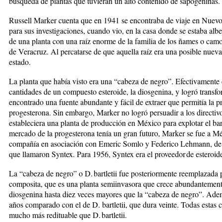
búsqueda de plantas que tuvieran un alto contenido de sapogeninas.
Russell Marker cuenta que en 1941 se encontraba de viaje en Nuev
para sus investigaciones, cuando vio, en la casa donde se estaba albe
de una planta con una raíz enorme de la familia de los ñames o camot
de Veracruz. Al percatarse de que aquella raíz era una posible nueva
estado.
La planta que había visto era una “cabeza de negro”. Efectivamente
cantidades de un compuesto esteroide, la diosgenina, y logró transf
encontrado una fuente abundante y fácil de extraer que permitía la 
progesterona. Sin embargo, Marker no logró persuadir a los directi
estableciera una planta de producción en México para explotar el b
mercado de la progesterona tenía un gran futuro, Marker se fue a M
compañía en asociación con Emeric Somlo y Federico Lehmann, de l
que llamaron Syntex. Para 1956, Syntex era el proveedor de esteroi
La “cabeza de negro” o D. bartletii fue posteriormente reemplazada 
composita, que es una planta semiinvasora que crece abundantement
diosgenina hasta diez veces mayores que la “cabeza de negro”. Ademá
años comparado con el de D. bartletii, que dura veinte. Todas estas 
mucho más redituable que D. bartletii.