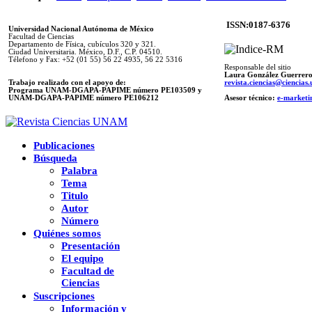
ISSN:0187-6376
Universidad Nacional Autónoma de México
Facultad de Ciencias
Departamento de Física, cubículos 320 y 321.
Ciudad Universitaria. México, D.F., C.P. 04510.
Télefono y Fax: +52 (01 55) 56 22 4935, 56 22 5316
Responsable del sitio
Laura González Guerrer
Trabajo realizado con el apoyo de:
revista.ciencias@ciencia
Programa UNAM-DGAPA-PAPIME número PE103509 y
UNAM-DGAPA-PAPIME
número PE106212
Asesor técnico:
e-marketi
Publicaciones
Búsqueda
Palabra
Tema
Titulo
Autor
Número
Quiénes somos
Presentación
El equipo
Facultad de
Ciencias
Suscripciones
Información y