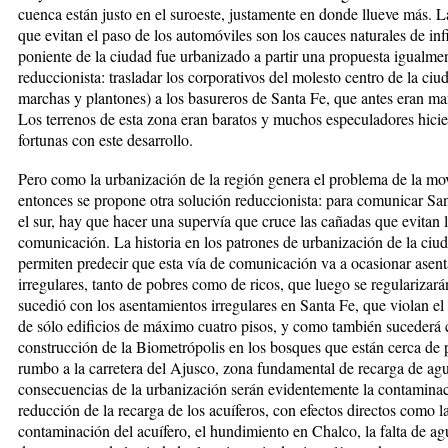
cuenca están justo en el suroeste, justamente en donde llueve más. 
que evitan el paso de los automóviles son los cauces naturales de infi
poniente de la ciudad fue urbanizado a partir una propuesta igualme
reduccionista: trasladar los corporativos del molesto centro de la ciu
marchas y plantones) a los basureros de Santa Fe, que antes eran ma
Los terrenos de esta zona eran baratos y muchos especuladores hici
fortunas con este desarrollo.
Pero como la urbanización de la región genera el problema de la mov
entonces se propone otra solución reduccionista: para comunicar Sa
el sur, hay que hacer una supervía que cruce las cañadas que evitan 
comunicación. La historia en los patrones de urbanización de la ciu
permiten predecir que esta vía de comunicación va a ocasionar asen
irregulares, tanto de pobres como de ricos, que luego se regulariza
sucedió con los asentamientos irregulares en Santa Fe, que violan e
de sólo edificios de máximo cuatro pisos, y como también sucederá 
construcción de la Biometrópolis en los bosques que están cerca de p
rumbo a la carretera del Ajusco, zona fundamental de recarga de ag
consecuencias de la urbanización serán evidentemente la contaminac
reducción de la recarga de los acuíferos, con efectos directos como l
contaminación del acuífero, el hundimiento en Chalco, la falta de a