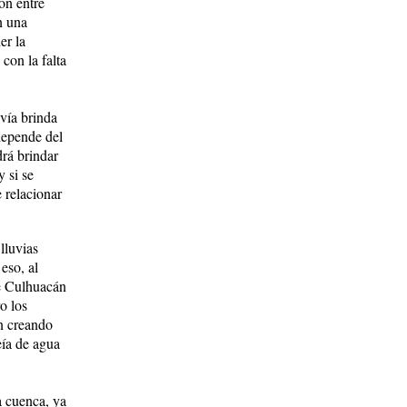
ón entre
n una
er la
con la falta
vía brinda
depende del
drá brindar
y si se
e relacionar
lluvias
eso, al
de Culhuacán
o los
n creando
eía de agua
a cuenca, ya