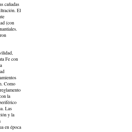
Las cañadas
ltración. El
nte
dad (con
nantiales.
eron
ilidad,
nta Fe con
la
dad
tamientos
rán. Como
l reglamento
con la
eriférico
ua. Las
ión y la
a
gua en época