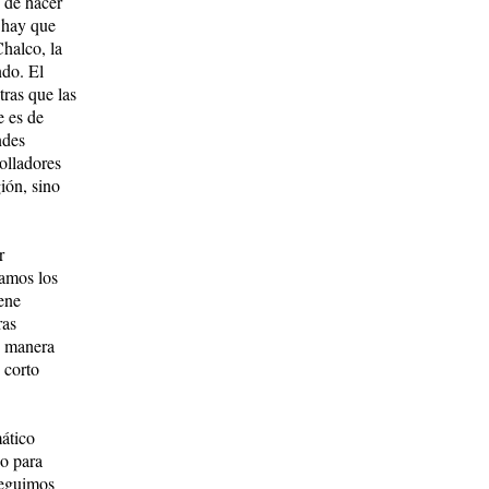
o de hacer
 hay que
halco, la
ndo. El
ras que las
e es de
ndes
rolladores
ión, sino
r
ramos los
ene
ras
e manera
 corto
ático
po para
seguimos