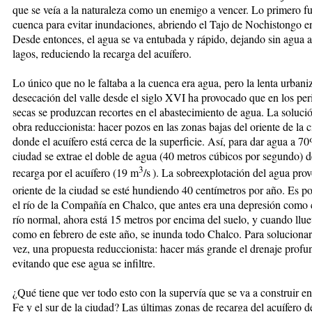
que se veía a la naturaleza como un enemigo a vencer. Lo primero fu
cuenca para evitar inundaciones, abriendo el Tajo de Nochistongo e
Desde entonces, el agua se va entubada y rápido, dejando sin agua a
lagos, reduciendo la recarga del acuífero.
Lo único que no le faltaba a la cuenca era agua, pero la lenta urbani
desecación del valle desde el siglo XVI ha provocado que en los per
secas se produzcan recortes en el abastecimiento de agua. La solució
obra reduccionista: hacer pozos en las zonas bajas del oriente de la 
donde el acuífero está cerca de la superficie. Así, para dar agua a 70
ciudad se extrae el doble de agua (40 metros cúbicos por segundo) d
3
recarga por el acuífero (19 m
/s
). La sobreexplotación del agua prov
oriente de la ciudad se esté hundiendo 40 centímetros por año. Es po
el río de la Compañía en Chalco, que antes era una depresión como 
río normal, ahora está 15 metros por encima del suelo, y cuando llue
como en febrero de este año, se inunda todo Chalco. Para solucionar 
vez, una propuesta reduccionista: hacer más grande el drenaje profu
evitando que ese agua se infiltre.
¿Qué tiene que ver todo esto con la supervía que se va a construir en
Fe y el sur de la ciudad? Las últimas zonas de recarga del acuífero d