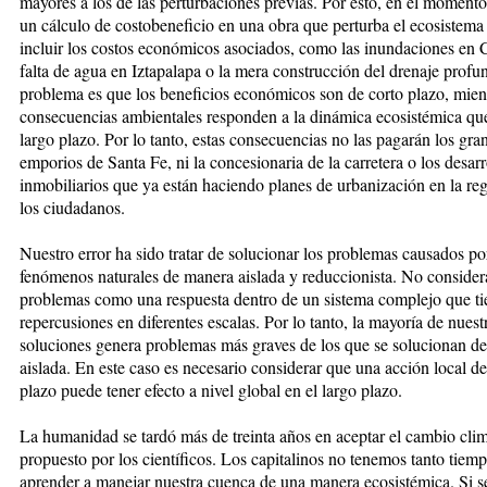
mayores a los de las perturbaciones previas. Por esto, en el moment
un cálculo de costobeneficio en una obra que perturba el ecosistema
incluir los costos económicos asociados, como las inundaciones en C
falta de agua en Iztapalapa o la mera construcción del drenaje profu
problema es que los beneficios económicos son de corto plazo, mient
consecuencias ambientales responden a la dinámica ecosistémica qu
largo plazo. Por lo tanto, estas consecuencias no las pagarán los gra
emporios de Santa Fe, ni la concesionaria de la carretera o los desar
inmobiliarios que ya están haciendo planes de urbanización en la reg
los ciudadanos.
Nuestro error ha sido tratar de solucionar los problemas causados po
fenómenos naturales de manera aislada y reduccionista. No conside
problemas como una respuesta dentro de un sistema complejo que ti
repercusiones en diferentes escalas. Por lo tanto, la mayoría de nuest
soluciones genera problemas más graves de los que se solucionan d
aislada. En este caso es necesario considerar que una acción local de
plazo puede tener efecto a nivel global en el largo plazo.
La humanidad se tardó más de treinta años en aceptar el cambio clim
propuesto p
or los científicos. Los capitalinos no tenemos tanto tiem
aprender a manejar nuestra cuenca de una manera ecosistémica. Si 