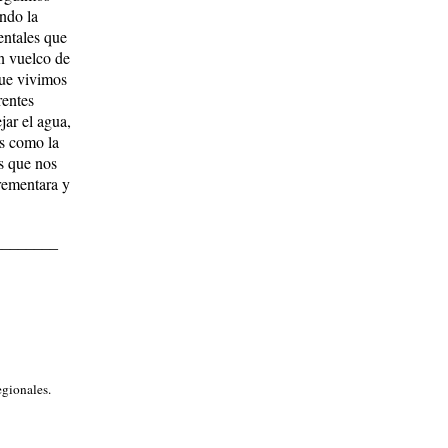
ndo la
entales que
n vuelco de
que vivimos
rentes
jar el agua,
as como la
s que nos
crementara y
________
egionales.