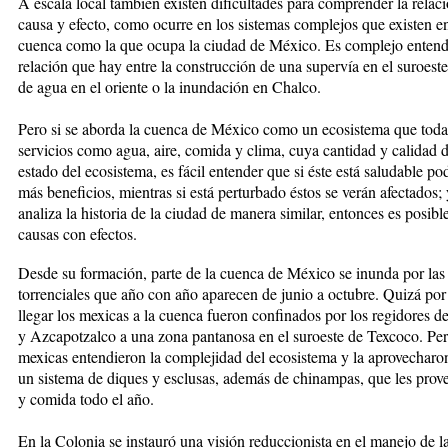
A escala local también existen dificultades para comprender la relaci
causa y efecto, como ocurre en los sistemas complejos que existen e
cuenca como la que ocupa la ciudad de México. Es complejo entend
relación que hay entre la construcción de una supervía en el suroeste 
de agua en el oriente o la inundación en Chalco.
Pero si se aborda la cuenca de México como un ecosistema que toda
servicios como agua, aire, comida y clima, cuya cantidad y calidad 
estado del ecosistema, es fácil entender que si éste está saludable po
más beneficios, mientras si está perturbado éstos se verán afectados; 
analiza la historia de la ciudad de manera similar, entonces es posibl
causas con efectos.
Desde su formación, parte de la cuenca de México se inunda por las 
torrenciales que año con año aparecen de junio a octubre. Quizá por 
llegar los mexicas a la cuenca fueron confinados por los regidores 
y Azcapotzalco a una zona pantanosa en el suroeste de Texcoco. Per
mexicas entendieron la complejidad del ecosistema y la aprovecharo
un sistema de diques y esclusas, además de chinampas, que les prov
y comida todo el año.
En la Colonia se instauró una visión reduccionista en el manejo de l