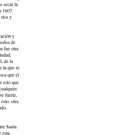
e secar la
n 1607.
 ríos y
zación y
iodos de
n fue otra
ciudad,
% de la
e la que se
oca que el
r esto que
cualquier
ve fuerte,
esto, otra
ndo,
tre Santa
e esta