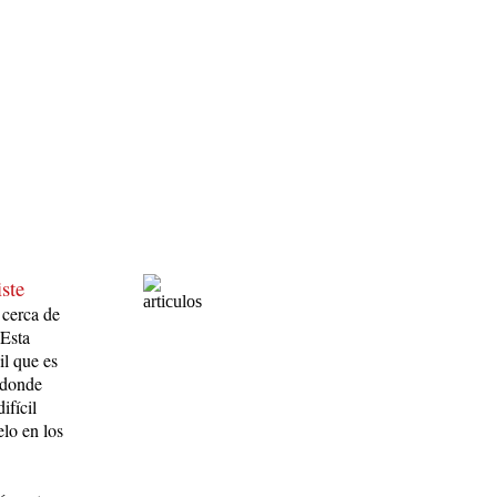
ste
 cerca de
 Esta
il que es
s donde
ifícil
elo en los