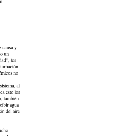
on
e causa y
mo un
dad”, los
rturbación.
témicos no
sistema, al
ca esto los
n, también
cibir agua
ón del aire
mucho