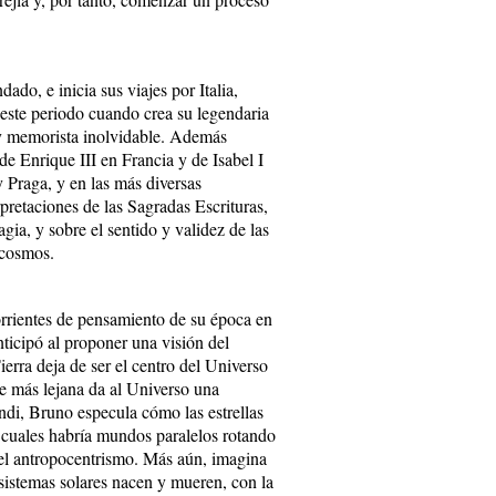
do, e inicia sus viajes por Italia,
 este periodo cuando crea su legendaria
 y memorista inolvidable. Además
de Enrique III en Francia y de Isabel I
y Praga, y en las más diversas
retaciones de las Sagradas Escrituras,
gia, y sobre el sentido y validez de las
 cosmos.
corrientes de pensamiento de su época en
ticipó al proponer una visión del
erra deja de ser el centro del Universo
te más lejana da al Universo una
ondi, Bruno especula cómo las estrellas
s cuales habría mundos paralelos rotando
el antropocentrismo. Más aún, imagina
e sistemas solares nacen y mueren, con la