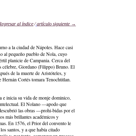
egresar al índice
⁄
artículo siguiente →
urno a la ciudad de Nápoles. Hace casi
do al pequeño pueblo de Nola, cuyo
fértil planicie de Campania. Cerca del
ás célebre, Giordano (Filippo) Bruno. El
ués de la muerte de Aristóteles, y
e Hernán Cortés tomara Tenochtitlan.
a e inicia su vida de monje dominico,
d intelectual. El Nolano —apodo que
descubrió las obras —prohi-bidas por el
os más brillantes académicos y
mas. En 1576, el Prior del convento le
 los santos, y a que había citado
ejía y, por tanto, comenzar un proceso