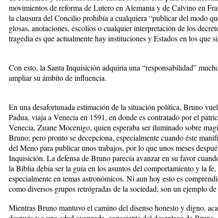
movimientos de reforma de Lutero en Alemania y de Calvino en Fran
la clausura del Concilio prohibía a cualquiera “publicar del modo qu
glosas, anotaciones, escolios o cualquier interpretación de los decret
tragedia es que actualmente hay instituciones y Estados en los que s
Con esto, la Santa Inquisición adquiría una “responsabilidad” much
ampliar su ámbito de influencia.
En una desafortunada estimación de la situación política, Bruno vue
Padua, viaja a Venecia en 1591, en donde es contratado por el patri
Venecia, Zuane Mocenigo, quien esperaba ser iluminado sobre magia 
Bruno; pero pronto se decepciona, especialmente cuando éste manifie
del Meno para publicar unos trabajos, por lo que unos meses después
Inquisición. La defensa de Bruno parecía avanzar en su favor cuand
la Biblia debía ser la guía en los asuntos del comportamiento y la fe, 
especialmente en temas astronómicos. Ni aun hoy esto es comprendid
como diversos grupos retrógradas de la sociedad, son un ejemplo de 
Mientras Bruno mantuvo el camino del disenso honesto y digno, acab
después y a una edad avanzada, consciente del desenlace de Bruno, de