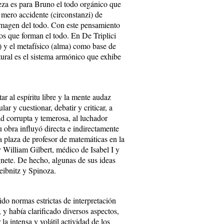
leza es para Bruno el todo orgánico que
mero accidente (circonstanzi) de
imagen del todo. Con este pensamiento
os que forman el todo. En De Triplici
) y el metafísico (alma) como base de
ural es el sistema armónico que exhibe
ar al espíritu libre y la mente audaz
ar y cuestionar, debatir y criticar, a
d corrupta y temerosa, al luchador
u obra influyó directa e indirectamente
a plaza de profesor de matemáticas en la
William Gilbert, médico de Isabel I y
nete. De hecho, algunas de sus ideas
eibnitz y Spinoza.
do normas estrictas de interpretación
, y había clarificado diversos aspectos,
la intensa y volátil actividad de los