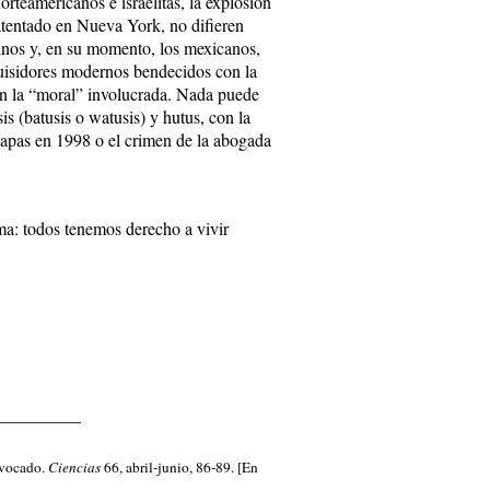
rteamericanos e israelitas, la explosión
atentado en Nueva York, no difieren
ntinos y, en su momento, los mexicanos,
nquisidores modernos bendecidos con la
 en la “moral” involucrada. Nada puede
is (batusis o watusis) y hutus, con la
hiapas en 1998 o el crimen de la abogada
ema: todos tenemos derecho a vivir
__________
uivocado.
Ciencias
66, abril-junio, 86-89. [En