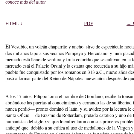
conoce más del autor
HT
ML ↓
PDF
← R
E
l Vesubio, un volcán chaparrito y ancho, sirve de espectáculo noct
dos mil años tapó a sus vecinos Pompeya y Herculano, y mira pláci
mercado está lleno de verdura y fruta colorida que se cultivan en la 
mercado está el Palacio Orsini y la estatua que recuerda a su hijo m
pueblo fue conquistado por los romanos en 313 a.C., nueve años desp
pasó a formar parte del Reino de Nápoles nueve años después de qu
A los 17 años, Filippo toma el nombre de Giordano, recibe la tonsur
abriéndose las puertas al conocimiento y cerrando las de su liberta
nunca perdió— pronto dominó el latín, y su avidez por la lectura le 
Santo Oficio— de Erasmo de Rotterdam, prelado católico y uno de l
humanistas del siglo xvi que lo enfrentaron con sus primeros proble
anticipó que, debido a su crítica al uso de medallones de la Virgen y
argumentos de Erasmo en algunos debates, se le podría acusar de her