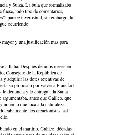
cia y Suiza. La bula que formalizaba
e fuese, todo tipo de comentarios,
os”; parece inverosímil, sin embargo, la
igue ocurriendo.
o mayor y una justificación más para
lve a Italia. Después de unos meses en
cio, Consejero de la República de
y adquirir las dotes retentivas de
sta su propósito por volver a Fráncfort
 lo denuncia y lo entrega a la Santa
o argumentaba, antes que Galileo, que
y no en lo que toca a la naturaleza;
o cabalmente, los creacionistas, así
ello.
ando en el martirio, Galileo, décadas
cide retrac-tarse de sus ideas sobre el