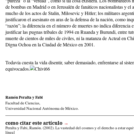
“pureza” o la “verdad”, como si tal cosa existiera. Los bombardeos no
de bombas en Madrid o en Jerusalén de fanáticos nacionalistas y el 
mucho de los actos de Stalin, Milosevic y Hitler; los militares arge
justificaron el asesinato en aras de la defensa de la nación, como i
“razón”; la diferencia en el número de muertes no indica diferencia
justificar las pugnas tribales de 1994 en Ruanda y Burundi, entre tuts
muerte de cientos de miles de civiles, ni la matanza de Acteal en C
Digna Ochoa en la Ciudad de México en 2001.
Todavía cuesta la vida disentir, saber demasiado, enfrentarse al sist
equivocados.
Ramón Peralta y Fabi
Facultad de Ciencias,
Universidad Nacional Autónoma de México.
_____________________________________________________
como citar este artículo
→
Peralta y Fabi, Ramón
. (2002). La vastedad del cosmos y el derecho a estar eq
línea]