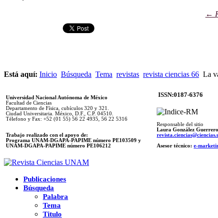
← R
Está aquí:
Inicio
Búsqueda
Tema
revistas
revista ciencias 66
La va
ISSN:0187-6376
Universidad Nacional Autónoma de México
Facultad de Ciencias
Departamento de Física, cubículos 320 y 321.
Ciudad Universitaria. México, D.F., C.P. 04510.
Télefono y Fax: +52 (01 55) 56 22 4935, 56 22 5316
Responsable del sitio
Laura González Guerrer
Trabajo realizado con el apoyo de:
revista.ciencias@ciencia
Programa UNAM-DGAPA-PAPIME número PE103509 y
UNAM-DGAPA-PAPIME
número PE106212
Asesor técnico:
e-marketi
Publicaciones
Búsqueda
Palabra
Tema
Titulo