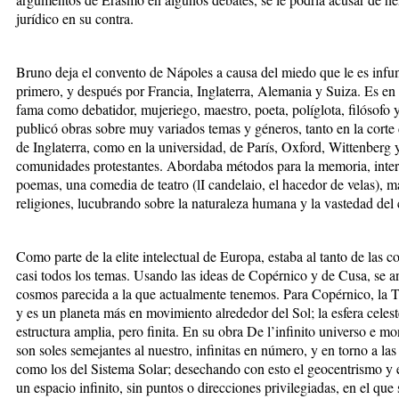
jurídico en su contra.
Bruno deja el convento de Nápoles a causa del miedo que le es infunda
primero, y después por Francia, Inglaterra, Alemania y Suiza. Es en
fama como debatidor, mujeriego, maestro, poeta, políglota, filósofo
publicó obras sobre muy variados temas y géneros, tanto en la corte 
de Inglaterra, como en la universidad, de París, Oxford, Wittenberg 
comunidades protestantes. Abordaba métodos para la memoria, interp
poemas, una comedia de teatro (lI candelaio, el hacedor de velas), ma
religiones, lucubrando sobre la naturaleza humana y la vastedad del
Como parte de la elite intelectual de Europa, estaba al tanto de las 
casi todos los temas. Usando las ideas de Copérnico y de Cusa, se an
cosmos parecida a la que actualmente tenemos. Para Copérnico, la Ti
y es un planeta más en movimiento alrededor del Sol; la esfera celes
estructura amplia, pero finita. En su obra De l’infinito universo e m
son soles semejantes al nuestro, infinitas en número, y en torno a la
como los del Sistema Solar; desechando con esto el geocentrismo y 
un espacio infinito, sin puntos o direcciones privilegiadas, en el qu