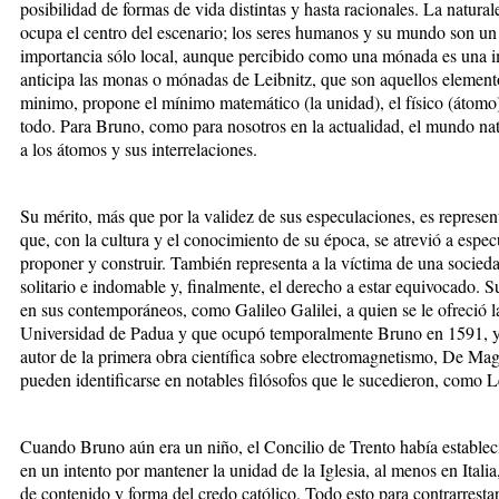
posibilidad de formas de vida distintas y hasta racionales. La natura
ocupa el centro del escenario; los seres humanos y su mundo son un 
importancia sólo local, aunque percibido como una mónada es una 
anticipa las monas o mónadas de Leibnitz, que son aquellos element
minimo, propone el mínimo matemático (la unidad), el físico (átomo
todo. Para Bruno, como para nosotros en la actualidad, el mundo nat
a los átomos y sus interrelaciones.
Su mérito, más que por la validez de sus especulaciones, es represent
que, con la cultura y el conocimiento de su época, se atrevió a especul
proponer y construir. También representa a la víctima de una socieda
solitario e indomable y, finalmente, el derecho a estar equivocado. S
en sus contemporáneos, como Galileo Galilei, a quien se le ofreció l
Universidad de Padua y que ocupó temporalmente Bruno en 1591, y 
autor de la primera obra científica sobre electromagnetismo, De Mag
pueden identificarse en notables filósofos que le sucedieron, como L
Cuando Bruno aún era un niño, el Concilio de Trento había estableci
en un intento por mantener la unidad de la Iglesia, al menos en Italia
de contenido y forma del credo católico. Todo esto para contrarrestar 