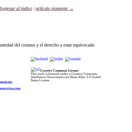
egresar al índice
/
artículo siguiente →
stedad del cosmos y el derecho a estar equivocado
Creative Commons License
This work is licensed under a Creative Commons
Attribution-Noncommercial-Share Alike 3.0 United
o
States License
s.unam.mx
ngservices.com