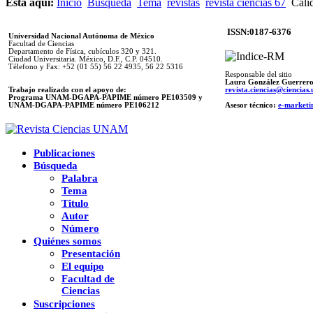
Está aquí:
Inicio
Búsqueda
Tema
revistas
revista ciencias 67
Calid
ISSN:0187-6376
Universidad Nacional Autónoma de México
Facultad de Ciencias
Departamento de Física, cubículos 320 y 321.
Ciudad Universitaria. México, D.F., C.P. 04510.
Télefono y Fax: +52 (01 55) 56 22 4935, 56 22 5316
Responsable del sitio
Laura González Guerrer
Trabajo realizado con el apoyo de:
revista.ciencias@ciencia
Programa UNAM-DGAPA-PAPIME número PE103509 y
UNAM-DGAPA-PAPIME
número PE106212
Asesor técnico:
e-marketi
Publicaciones
Búsqueda
Palabra
Tema
Titulo
Autor
Número
Quiénes somos
Presentación
El equipo
Facultad de
Ciencias
Suscripciones