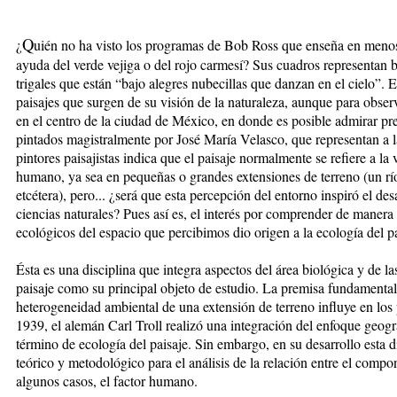
Q
¿
uién no ha visto los programas de Bob Ross que enseña en menos 
ayuda del verde vejiga o del rojo carmesí? Sus cuadros representan
trigales que están “bajo alegres nubecillas que danzan en el cielo”. E
paisajes que surgen de su visión de la naturaleza, aunque para obser
en el centro de la ciudad de México, en donde es posible admirar pre
pintados magistralmente por José María Velasco, que representan a 
pintores paisajistas indica que el paisaje normalmente se refiere a la
humano, ya sea en pequeñas o grandes extensiones de terreno (un río,
etcétera), pero... ¿será que esta percepción del entorno inspiró el des
ciencias naturales? Pues así es, el interés por comprender de manera 
ecológicos del espacio que percibimos dio origen a la ecología del pa
Ésta es una disciplina que integra aspectos del área biológica y de las 
paisaje como su principal objeto de estudio. La premisa fundamental 
heterogeneidad ambiental de una extensión de terreno influye en los
1939, el alemán Carl Troll realizó una integración del enfoque geogr
término de ecología del paisaje. Sin embargo, en su desarrollo esta 
teórico y metodológico para el análisis de la relación entre el compo
algunos casos, el factor humano.