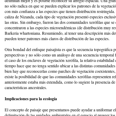
delimitan mejor y es posible reconocer su arreglo espacial. Una gran 
no sólo radica en que se pueden explicar los patrones de la vegetac
con más confianza a las especies que tienen distribución restringida.
caliza de Nizanda, cada tipo de vegetación presentó especies exclusi
las otras. Sin embargo, fueron las dos comunidades xerófilas que se 
concentraron a las especies microendémicas (de distribución muy re
Barkeria whartoniana. Resumiendo, al tener una descripción más detal
pueden tener patrones más claros de distribución de las especies.
Otra bondad del enfoque paisajista es que la secuencia topográfica p
perspectivas y no sólo como un análogo de una secuencia temporal f
el caso de los enclaves de vegetación xerófila, la relativa estabilidad
tiempo hace que no tenga sentido ubicar a las distintas comunidades
bien hay que reconocerlas como parches de vegetación coexistentes, 
existe la posibilidad de que las comunidades xerófilas representen re
anteriormente estaba más extendida, como lo sugiere la presencia 
características ancestrales.
Implicaciones para la ecología
El concepto de paisaje que presentamos puede ayudar a uniformar el l
delimitación de las unidades ambientales en el espacio al proveer los