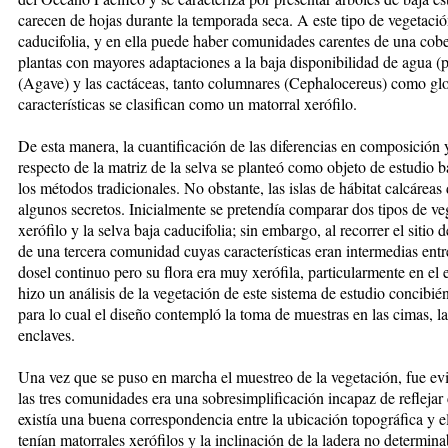
carecen de hojas durante la temporada seca. A este tipo de vegetació
caducifolia, y en ella puede haber comunidades carentes de una cob
plantas con mayores adaptaciones a la baja disponibilidad de agua (
(Agave) y las cactáceas, tanto columnares (Cephalocereus) como glo
características se clasifican como un matorral xerófilo.
De esta manera, la cuantificación de las diferencias en composición y
respecto de la matriz de la selva se planteó como objeto de estudio
los métodos tradicionales. No obstante, las islas de hábitat calcárea
algunos secretos. Inicialmente se pretendía comparar dos tipos de ve
xerófilo y la selva baja caducifolia; sin embargo, al recorrer el sitio 
de una tercera comunidad cuyas características eran intermedias entr
dosel continuo pero su flora era muy xerófila, particularmente en el 
hizo un análisis de la vegetación de este sistema de estudio concibi
para lo cual el diseño contempló la toma de muestras en las cimas, la
enclaves.
Una vez que se puso en marcha el muestreo de la vegetación, fue ev
las tres comunidades era una sobresimplificación incapaz de reflejar
existía una buena correspondencia entre la ubicación topográfica y el
tenían matorrales xerófilos y la inclinación de la ladera no determina