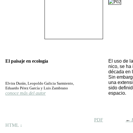
El paisaje en ecología
El uso de la 
ni­co, se ha 
dé­ca­da en­ l
Sin em­bar­g
una ex­ten­si
Elvira Durán, Leopoldo Galicia Sarmiento,
si­do de­fi­ni
Eduardo Pérez García y Luis Zambrano
conoce más del autor
es­pa­cio.
PDF
←
HTML ↓