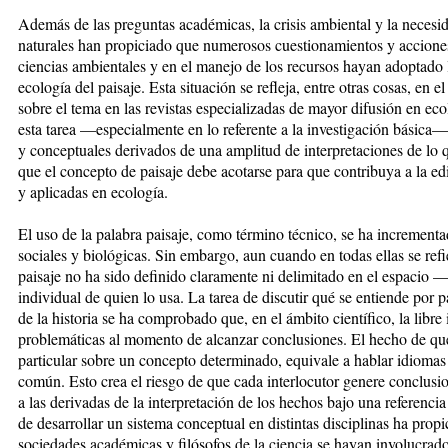
Además de las preguntas académicas, la crisis ambiental y la necesid
naturales han propiciado que numerosos cuestionamientos y acciones 
ciencias ambientales y en el manejo de los recursos hayan adoptado l
ecología del paisaje. Esta situación se refleja, entre otras cosas, en 
sobre el tema en las revistas especializadas de mayor difusión en ec
esta tarea —especialmente en lo referente a la investigación básica
y conceptuales derivados de una amplitud de interpretaciones de lo q
que el concepto de paisaje debe acotarse para que contribuya a la ed
y aplicadas en ecología.
El uso de la palabra paisaje, como término técnico, se ha incrementad
sociales y biológicas. Sin embargo, aun cuando en todas ellas se refi
paisaje no ha sido definido claramente ni delimitado en el espacio —
individual de quien lo usa. La tarea de discutir qué se entiende por p
de la historia se ha comprobado que, en el ámbito científico, la libr
problemáticas al momento de alcanzar conclusiones. El hecho de qu
particular sobre un concepto determinado, equivale a hablar idiomas 
común. Esto crea el riesgo de que cada interlocutor genere conclusi
a las derivadas de la interpretación de los hechos bajo una referenci
de desarrollar un sistema conceptual en distintas disciplinas ha prop
sociedades académicas y filósofos de la ciencia se hayan involucrado