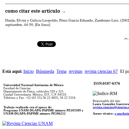
_____________________________________________________
como citar este artículo
→
Durán, Elvira
y Galicia Leopoldo, Pérez García Eduardo, Zambrano Luis. (2002)
septiembre, 44-50. [En línea]
←
Está aquí:
Inicio
Búsqueda
Tema
revistas
revista ciencias 67
El pa
ISSN:0187-6376
Universidad Nacional Autónoma de México
Facultad de Ciencias
Departamento de Física, cubículos 320 y 321.
Ciudad Universitaria. México, D.F., C.P. 04510.
Télefono y Fax: +52 (01 55) 56 22 4935, 56 22 5316
Responsable del sitio
Laura González Guerrer
Trabajo realizado con el apoyo de:
revista.ciencias@ciencia
Programa UNAM-DGAPA-PAPIME número PE103509 y
UNAM-DGAPA-PAPIME
número PE106212
Asesor técnico:
e-marketi