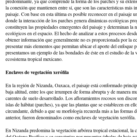
predominante, ya que comprende la forma de los parches y su extens
la conexión que mantienen entre sí, que son las características más im
paisaje. Con base en esta última es posible reconocer en el paisaje 
donde la interacción de los parches genera dinámicas ecológicas prop
constituyen las propiedades emergentes del paisaje y determinan la n
ecológicos en el espacio. El hecho de analizar a estos procesos desd
obtener información que generalmente no es proporcionada por la eco
presentar más elementos que permitan ubicar el aporte del enfoque pa
presentamos un ejemplo de las bondades de éste en el estudio de la v
ecosistema tropical mexicano.
Enclaves de vegetación xerófila
En la región de Nizanda, Oaxaca, el paisaje está conformado princip
baja altitud, entre los que irrumpen de forma abrupta y de manera mu
carentes de suelo desarrollado. Los afloramientos rocosos son disc
islas de hábitat (parches), ya que las plantas que se establecen en ell
circundante, debido a que su morfología recuerda más a las formas d
anterior, fueron denominados como enclaves de vegetación xerófila.
En Nizanda predomina la vegetación arbórea tropical estacional, la c
del Océano Pacífico y se caracteriza por presentar árboles de baja e