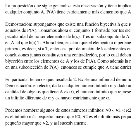
La proposición que sigue generaliza esta observación y tiene implica
cualquier conjunto A, P(A) tiene estrictamente más elementos que A
Demostración: supongamos que existe una función biyectiva h que r
aquellos de P(A). Tomamos ahora el conjunto T formado por los ele
peculiaridad de no ser elementos de h(x). T es un subconjunto de A y
en A tal que h(a) T. Ahora bien, es claro que el elemento a o pertene
primero, es decir, si a T, entonces, por definición de los elementos en
conclusiones juntas constituyen una contradicción, por lo cual debe
biyección entre los elementos de A y los de P(A). Como además la 
en una subcolección de P(A), entonces se cumple que A tiene estri
En particular tenemos que: resultado 2. Existe una infinidad de númer
Demostración: en efecto, dado cualquier número infinito α y dado un 
cantidad de objetos que tiene A es α), el número infinito que repres
un infinito diferente de α y es mayor estrictamente que α.
Podemos nombrar algunos de estos números infinitos: ℵ0 < ℵ1 < ℵ2 <
es el infinito más pequeño mayor que ℵ0; ℵ2 es el infinito más pequ
pequeño mayor que ℵ2, y así sucesivamente.