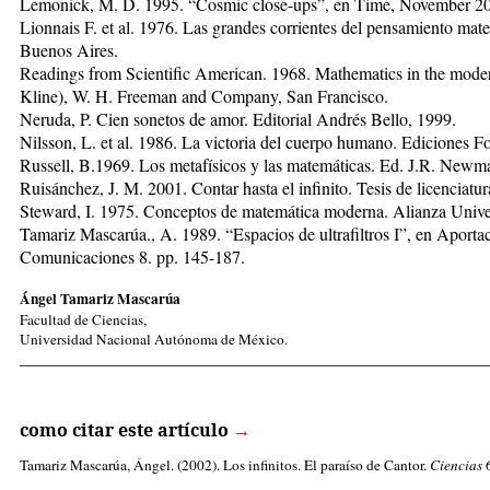
Lemonick, M. D. 1995. “Cosmic close-ups”, en Time, November 20
Lionnais F. et al. 1976. Las grandes corrientes del pensamiento mate
Buenos Aires.
Readings from Scientific American. 1968. Mathematics in the moder
Kline), W. H. Freeman and Company, San Francisco.
Neruda, P. Cien sonetos de amor. Editorial Andrés Bello, 1999.
Nilsson, L. et al. 1986. La victoria del cuerpo humano. Ediciones F
Russell, B.1969. Los metafísicos y las matemáticas. Ed. J.R. Newma
Ruisánchez, J. M. 2001. Contar hasta el infinito. Tesis de licenciatu
Steward, I. 1975. Conceptos de matemática moderna. Alianza Unive
Tamariz Mascarúa., A. 1989. “Espacios de ultrafiltros I”, en Aport
Comunicaciones 8. pp. 145-187.
Ángel Tamariz Mascarúa
Facultad de Ciencias,
Universidad Nacional Autónoma de México.
_____________________________________________________
como citar este artículo
→
Tamariz Mascarúa, Ángel
. (2002). Los infinitos. El paraíso de Cantor.
Ciencias
6