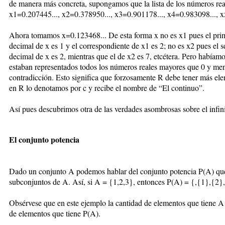
de manera más concreta, supongamos que la lista de los números reales
x1=0.207445..., x2=0.378950..., x3=0.901178..., x4=0.983098..., 
Ahora tomamos x=0.123468... De esta forma x no es x1 pues el prim
decimal de x es 1 y el correspondiente de x1 es 2; no es x2 pues el
decimal de x es 2, mientras que el de x2 es 7, etcétera. Pero habíamos
estaban representados todos los números reales mayores que 0 y me
contradicción. Esto significa que forzosamente R debe tener más e
en R lo denotamos por c y recibe el nombre de “El continuo”.
Así pues descubrimos otra de las verdades asombrosas sobre el infinit
El conjunto potencia
Dado un conjunto A podemos hablar del conjunto potencia P(A) que 
subconjuntos de A. Así, si A = {1,2,3}, entonces P(A) = {,{1},{2}
Obsérvese que en este ejemplo la cantidad de elementos que tiene A
de elementos que tiene P(A).