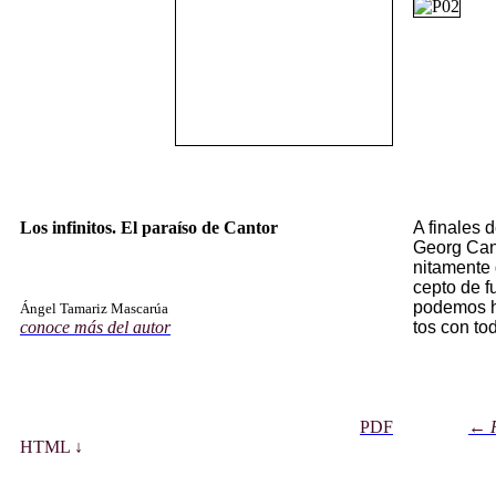
Los infinitos. El paraíso de Cantor
A fi­na­les 
Georg Can­to
ni­ta­men­t
cep­to de fu
po­de­mos ha
Ángel Tamariz Mascarúa
conoce más del autor
tos con to­d
PDF
←
HTML ↓