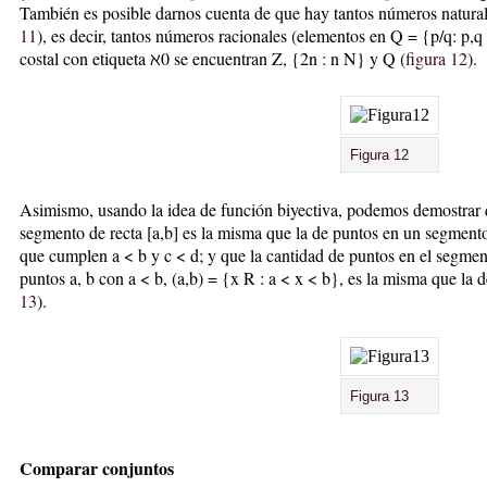
También es posible darnos cuenta de que hay tantos números natural
11
), es decir, tantos números racionales (elementos en Q = {p/q: p,q
costal con etiqueta ℵ0 se encuentran Z, {2n : n N} y Q (
figura 12
).
Figura 12
Asimismo, usando la idea de función biyectiva, podemos demostrar 
segmento de recta [a,b] es la misma que la de puntos en un segmento
que cumplen a < b y c < d; y que la cantidad de puntos en el segme
puntos a, b con a < b, (a,b) = {x R : a < x < b}, es la misma que la de
13
).
Figura 13
Comparar conjuntos