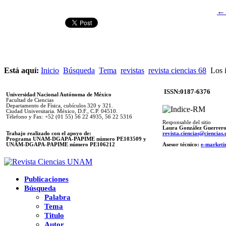
Está aquí:
Inicio
Búsqueda
Tema
revistas
revista ciencias 68
Los i
ISSN:0187-6376
Universidad Nacional Autónoma de México
Facultad de Ciencias
Departamento de Física, cubículos 320 y 321.
Ciudad Universitaria. México, D.F., C.P. 04510.
Télefono y Fax: +52 (01 55) 56 22 4935, 56 22 5316
Responsable del sitio
Laura González Guerrer
Trabajo realizado con el apoyo de:
revista.ciencias@ciencia
Programa UNAM-DGAPA-PAPIME número PE103509 y
UNAM-DGAPA-PAPIME
número PE106212
Asesor técnico:
e-marketi
Publicaciones
Búsqueda
Palabra
Tema
Titulo
Autor