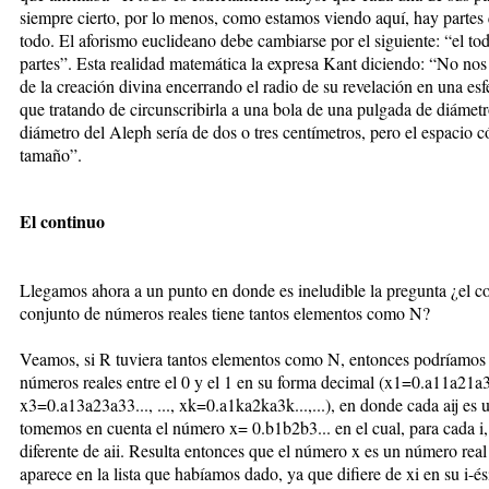
siempre cierto, por lo menos, como estamos viendo aquí, hay partes
todo. El aforismo euclideano debe cambiarse por el siguiente: “el to
partes”. Esta realidad matemática la expresa Kant diciendo: “No nos 
de la creación divina encerrando el radio de su revelación en una esf
que tratando de circunscribirla a una bola de una pulgada de diámetr
diámetro del Aleph sería de dos o tres centímetros, pero el espacio 
tamaño”.
El continuo
Llegamos ahora a un punto en donde es ineludible la pregunta ¿el conj
conjunto de números reales tiene tantos elementos como N?
Veamos, si R tuviera tantos elementos como N, entonces podríamos esc
números reales entre el 0 y el 1 en su forma decimal (x1=0.a11a21a3
x3=0.a13a23a33..., ..., xk=0.a1ka2ka3k...,...), en donde cada aij es 
tomemos en cuenta el número x= 0.b1b2b3... en el cual, para cada i, 
diferente de aii. Resulta entonces que el número x es un número re
aparece en la lista que habíamos dado, ya que difiere de xi en su i-é