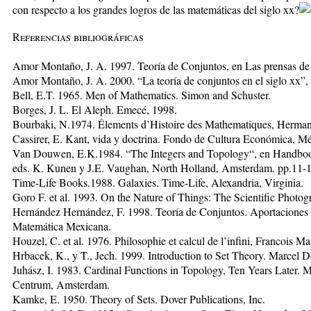
con respecto a los grandes logros de las matemáticas del siglo xx?
Referencias bibliográficas
Amor Montaño, J. A. 1997. Teoría de Conjuntos, en Las prensas de 
Amor Montaño, J. A.
2000. “La teoría de conjuntos en el siglo xx”
Bell, E.T. 1965. Men of Mathematics. Simon and Schuster.
Borges, J. L. El Aleph. Emecé, 1998.
Bourbaki, N.1974. Élements d’Histoire des Mathematiques, Hermann
Cassirer, E. Kant, vida y doctrina. Fondo de Cultura Económica, M
Van Douwen, E.K.1984. “The Integers and Topology“, en Handbook
eds. K. Kunen y J.E. Vaughan, North Holland, Amsterdam. pp.11-
Time-Life Books.1988. Galaxies. Time-Life, Alexandria, Virginia.
Goro F. et al. 1993. On the Nature of Things: The Scientific Photog
Hernández Hernández, F. 1998. Teoría de Conjuntos. Aportaciones 
Matemática Mexicana.
Houzel, C. et al. 1976. Philosophie et calcul de l’infini, Francois Ma
Hrbacek, K., y T., Jech. 1999. Introduction to Set Theory. Marcel D
Juhász, I. 1983. Cardinal Functions in Topology, Ten Years Later. 
Centrum, Amsterdam.
Kamke, E. 1950. Theory of Sets. Dover Publications, Inc.