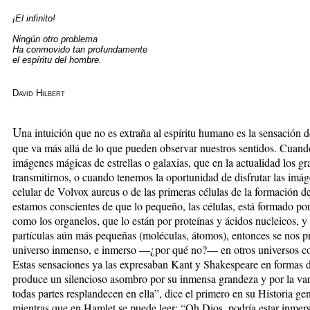
¡El infinito!
Ningún otro problema
Ha conmovido tan profundamente
el espíritu del hombre.
David Hilbert
U
na intuición que no es extraña al espíritu humano es la sensación
que va más allá de lo que pueden observar nuestros sentidos. Cuando
imágenes mágicas de estrellas o galaxias, que en la actualidad los g
transmitirnos, o cuando tenemos la oportunidad de disfrutar las imá
celular de Volvox aureus o de las primeras células de la formación d
estamos conscientes de que lo pequeño, las células, está formado po
como los organelos, que lo están por proteínas y ácidos nucleicos, y 
partículas aún más pequeñas (moléculas, átomos), entonces se nos pr
universo inmenso, e inmerso —¿por qué no?— en otros universos co
Estas sensaciones ya las expresaban Kant y Shakespeare en formas d
produce un silencioso asombro por su inmensa grandeza y por la vari
todas partes resplandecen en ella”, dice el primero en su Historia gene
mientras que en Hamlet se puede leer: “Oh Dios, podría estar inmer