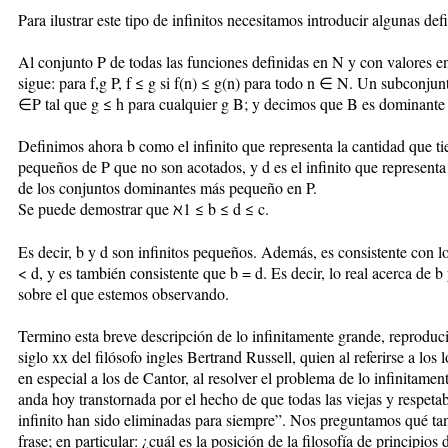
Para ilustrar este tipo de infinitos necesitamos introducir algunas def
Al conjunto P de todas las funciones definidas en N y con valores
sigue: para f,g P, f ≤ g si f(n) ≤ g(n) para todo n ∈ N. Un subconjun
∈P tal que g ≤ h para cualquier g B; y decimos que B es dominante si
Definimos ahora b como el infinito que representa la cantidad que t
pequeños de P que no son acotados, y d es el infinito que representa
de los conjuntos dominantes más pequeño en P.
Se puede demostrar que ℵ1 ≤ b ≤ d ≤ c.
Es decir, b y d son infinitos pequeños. Además, es consistente con
< d, y es también consistente que b = d. Es decir, lo real acerca de
sobre el que estemos observando.
Termino esta breve descripción de lo infinitamente grande, reproduc
siglo xx del filósofo ingles Bertrand Russell, quien al referirse a los 
en especial a los de Cantor, al resolver el problema de lo infinitament
anda hoy transtornada por el hecho de que todas las viejas y respeta
infinito han sido eliminadas para siempre”. Nos preguntamos qué tan
frase; en particular: ¿cuál es la posición de la filosofía de principios 