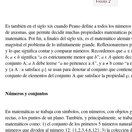
Figura 2
Es también en el siglo xix cuando Peano define a todos los números 
de axiomas, que permite decidir muchas propiedades matemáticas po
matemática. Por fin, a finales del siglo xix, es el matemático alem
magistral el problema de lo infinitamente grande. Reflexionaremos p
y lo que significa contar y comparar números. Recordemos que
a
≤
b
;
a
<
b
significa “
a
es estrictamente menor que
b
”;
a
ε
A
quiere deci
conjunto A;
a
A
debe leerse “
a
no pertenece a
A
”, y a ≠ b como “a e
y {a A : a satisface ℘} se usan para denotar al conjunto que contiene 
conjunto de elementos del conjunto A que satisface la propiedad ℘, 
Números y conjuntos
En matemáticas se trabaja con símbolos, con números, con objetos g
rectas, o los puntos de un plano. También, y principalmente, se trab
matemáticos como: 1) el conjunto de los primeros 5 números naturales
números que dividen al número 12: {1,2,3,4,6,12}; 3) la colección d