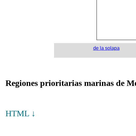
de la solapa
Re­gio­nes prio­ri­ta­rias ma­ri­nas de Mé
HTML ↓