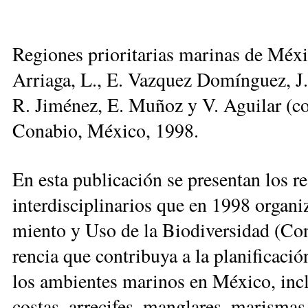
Re­gio­nes prio­ri­ta­rias ma­ri­nas de Mé­xi
Arria­ga, L., E. Vaz­quez Do­mín­guez, J.
R. Ji­mé­nez, E. Mu­ñoz y V. Agui­lar (c
Conabio, Mé­xi­co, 1998.
En es­ta pu­bli­ca­ción se pre­sen­tan los re­s
in­ter­dis­ci­pli­na­rios que en 1998 or­ga­n
mien­to y Uso de la Bio­di­ver­si­dad (Co­na
ren­cia que con­tri­bu­ya a la pla­ni­fi­ca­ci
los am­bien­tes ma­ri­nos en Mé­xi­co, in­clu
cos­tas, arre­ci­fes, man­gla­res, ma­ris­mas