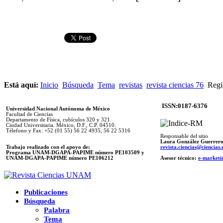
Está aquí:
Inicio
Búsqueda
Tema
revistas
revista ciencias 76
Re­gio
ISSN:0187-6376
Universidad Nacional Autónoma de México
Facultad de Ciencias
Departamento de Física, cubículos 320 y 321.
Ciudad Universitaria. México, D.F., C.P. 04510.
Télefono y Fax: +52 (01 55) 56 22 4935, 56 22 5316
Responsable del sitio
Laura González Guerrer
Trabajo realizado con el apoyo de:
revista.ciencias@ciencia
Programa UNAM-DGAPA-PAPIME número PE103509 y
UNAM-DGAPA-PAPIME
número PE106212
Asesor técnico:
e-marketi
Publicaciones
Búsqueda
Palabra
Tema