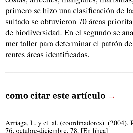
pri­me­ro se hi­zo una cla­si­fi­ca­ción de 
sul­ta­do se ob­tu­vie­ron 70 áreas prio­ri­ta­
de bio­di­ver­si­dad. En el se­gun­do se ana­
mer ta­ller pa­ra de­ter­mi­nar el pa­trón d
ren­tes áreas iden­ti­fi­ca­das.
______________________________
como citar este artículo
→
Arriaga, L.
y et. al. (coordinadores). (2004).
76, octubre-diciembre, 78. [En línea]