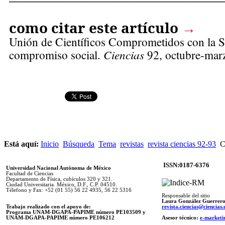
como citar este artículo
→
Unión de Científicos Comprometidos con la
compromiso social.
Ciencias
92, octubre-marz
Está aquí:
Inicio
Búsqueda
Tema
revistas
revista ciencias 92-93
Ci
ISSN:0187-6376
Universidad Nacional Autónoma de México
Facultad de Ciencias
Departamento de Física, cubículos 320 y 321.
Ciudad Universitaria. México, D.F., C.P. 04510.
Télefono y Fax: +52 (01 55) 56 22 4935, 56 22 5316
Responsable del sitio
Laura González Guerrer
Trabajo realizado con el apoyo de:
revista.ciencias@ciencia
Programa UNAM-DGAPA-PAPIME número PE103509 y
UNAM-DGAPA-PAPIME
número PE106212
Asesor técnico:
e-marketi