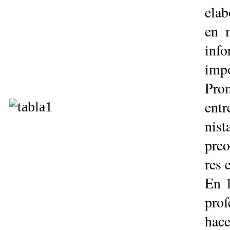
elab
en m
inf
impo
Pro
entr
nis
preo
res 
En l
prof
hac