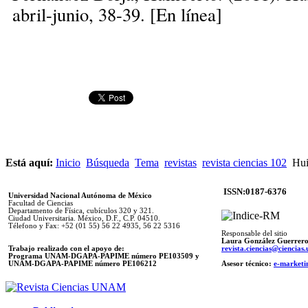
abril-junio, 38-39. [En línea]
Está aquí:
Inicio
Búsqueda
Tema
revistas
revista ciencias 102
Huir
ISSN:0187-6376
Universidad Nacional Autónoma de México
Facultad de Ciencias
Departamento de Física, cubículos 320 y 321.
Ciudad Universitaria. México, D.F., C.P. 04510.
Télefono y Fax: +52 (01 55) 56 22 4935, 56 22 5316
Responsable del sitio
Laura González Guerrer
Trabajo realizado con el apoyo de:
revista.ciencias@ciencia
Programa UNAM-DGAPA-PAPIME número PE103509 y
UNAM-DGAPA-PAPIME
número PE106212
Asesor técnico:
e-marketi