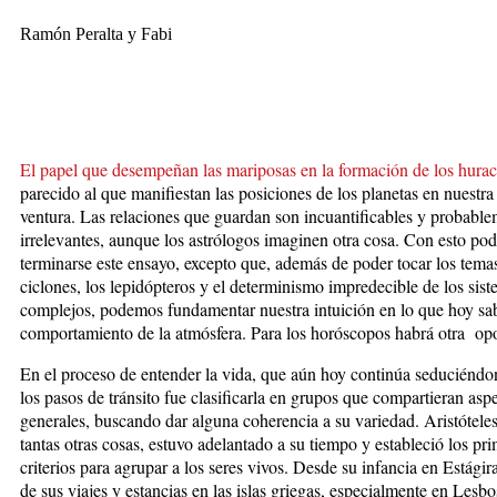
Ramón Peralta y Fabi
El papel que desempeñan las mariposas en la formación de los hura
parecido al que manifiestan las posiciones de los planetas en nuestra
ventura. Las relaciones que guardan son incuantificables y probabl
irrelevantes, aunque los astrólogos imaginen otra cosa. Con esto pod
terminarse este ensayo, excepto que, además de poder tocar los temas
ciclones, los lepidópteros y el determinismo impredecible de los sis
complejos, podemos fundamentar nuestra intuición en lo que hoy s
comportamiento de la atmósfera. Para los horóscopos habrá otra op
En el proceso de entender la vida, que aún hoy continúa seduciéndo
los pasos de tránsito fue clasificarla en grupos que compartieran asp
generales, buscando dar alguna coherencia a su variedad. Aristótele
tantas otras cosas, estuvo adelantado a su tiempo y estableció los pr
criterios para agrupar a los seres vivos. Desde su infancia en Estágira
de sus viajes y estancias en las islas griegas, especialmente en Lesbos