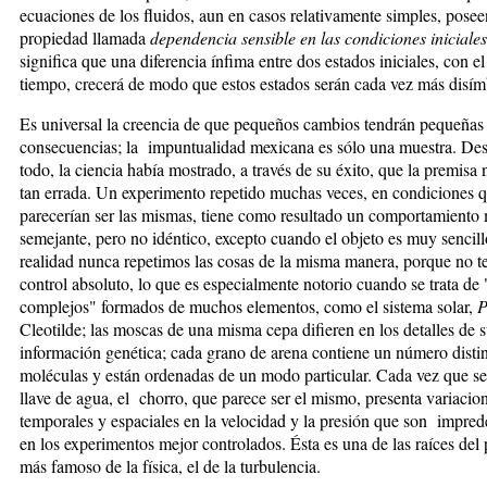
ecuaciones de los fluidos, aun en casos relativamente simples, posee
propiedad llamada
dependencia sensible en las condiciones iniciales
significa que una diferencia ínfima entre dos estados iniciales, con el
tiempo, crecerá de modo que estos estados serán cada vez más disím
Es universal la creencia de que pequeños cambios tendrán pequeñas
consecuencias; la impuntualidad mexicana es sólo una muestra. De
todo, la ciencia había mostrado, a través de su éxito, que la premisa 
tan errada. Un experimento repetido muchas veces, en condiciones 
parecerían ser las mismas, tiene como resultado un comportamiento
semejante, pero no idéntico, excepto cuando el objeto es muy sencil
realidad nunca repetimos las cosas de la misma manera, porque no t
control absoluto, lo que es especialmente notorio cuando se trata de 
complejos" formados de muchos elementos, como el sistema solar,
P
Cleotilde; las moscas de una misma cepa difieren en los detalles de 
información genética; cada grano de arena contiene un número disti
moléculas y están ordenadas de un modo particular. Cada vez que se
llave de agua, el chorro, que parece ser el mismo, presenta variacio
temporales y espaciales en la velocidad y la presión que son impred
en los experimentos mejor controlados. Ésta es una de las raíces del
más famoso de la física, el de la turbulencia.