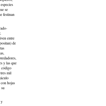
 especies
que se
e festinan
rado-
;
iven entre
positan) de
tas
das,
 predadores,
es y las que
u código
tres mil
táculo
a con hojas
 su
 y