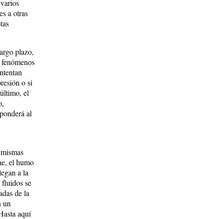
varios
es a otras
tas
largo plazo,
e fenómenos
ntentan
presión o si
último, el
o,
sponderá al
s mismas
ae, el humo
legan a la
 fluidos se
adas de la
n un
Hasta aquí