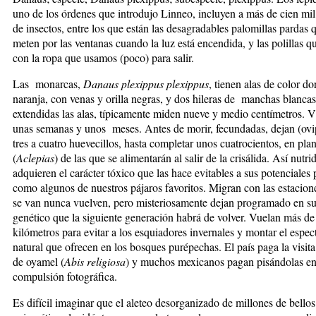
uno de los órdenes que introdujo Linneo, incluyen a más de cien mil
de insectos, entre los que están las desagradables palomillas pardas 
meten por las ventanas cuando la luz está encendida, y las polillas qu
con la ropa que usamos (poco) para salir.
Las monarcas,
Danaus plexippus plexippus
, tienen alas de color do
naranja, con venas y orilla negras, y dos hileras de manchas blancas
extendidas las alas, típicamente miden nueve y medio centímetros. V
unas semanas y unos meses. Antes de morir, fecundadas, dejan (ovi
tres a cuatro huevecillos, hasta completar unos cuatrocientos, en plan
(
Aclepias
) de las que se alimentarán al salir de la crisálida. Así nutri
adquieren el carácter tóxico que las hace evitables a sus potenciales
como algunos de nuestros pájaros favoritos. Migran con las estacion
se van nunca vuelven, pero misteriosamente dejan programado en s
genético que la siguiente generación habrá de volver. Vuelan más de 
kilómetros para evitar a los esquiadores invernales y montar el espec
natural que ofrecen en los bosques purépechas. El país paga la visit
de oyamel (
Abis religiosa
) y muchos mexicanos pagan pisándolas en
compulsión fotográfica.
Es difícil imaginar que el aleteo desorganizado de millones de bellos