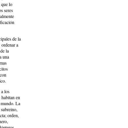
 que lo
os seres
ialmente
ificación
ipales de la
 ordenar a
de la
a una
emas
citos
 con
ico.
a los
 habitan en
l mundo. La
 subreino,
ta; orden,
nero,
dópteros,