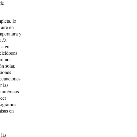
 de
pleta, lo
 aire en
emperatura y
de
D.
ca en
eleidosos
 cómo
ón solar,
ciones
 ecuaciones
r las
 numéricos
cer
 logramos
nisas en
 las