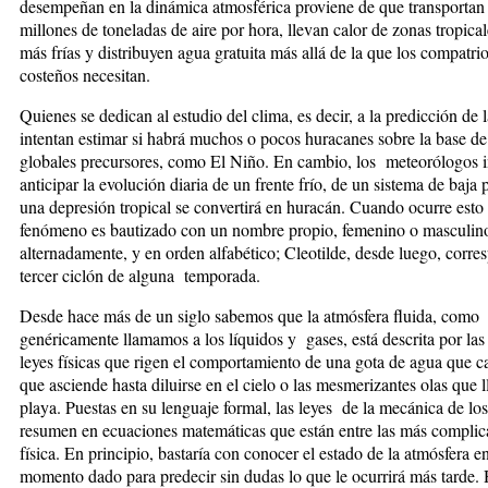
desempeñan en la dinámica atmosférica proviene de que transportan 
millones de toneladas de aire por hora, llevan calor de zonas tropical
más frías y distribuyen agua gratuita más allá de la que los compatrio
costeños necesitan.
Quienes se dedican al estudio del clima, es decir, a la predicción de 
intentan estimar si habrá muchos o pocos huracanes sobre la base d
globales precursores, como El Niño. En cambio, los meteorólogos i
anticipar la evolución diaria de un frente frío, de un sistema de baja 
una depresión tropical se convertirá en huracán. Cuando ocurre esto 
fenómeno es bautizado con un nombre propio, femenino o masculin
alternadamente, y en orden alfabético; Cleotilde, desde luego, corre
tercer ciclón de alguna temporada.
Desde hace más de un siglo sabemos que la atmósfera fluida, como
genéricamente llamamos a los líquidos y gases, está descrita por la
leyes físicas que rigen el comportamiento de una gota de agua que c
que asciende hasta diluirse en el cielo o las mesmerizantes olas que l
playa. Puestas en su lenguaje formal, las leyes de la mecánica de los
resumen en ecuaciones matemáticas que están entre las más complic
física. En principio, bastaría con conocer el estado de la atmósfera e
momento dado para predecir sin dudas lo que le ocurrirá más tarde. 