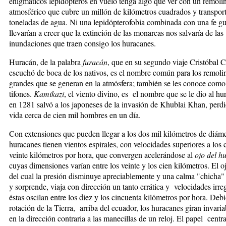
enigmáticos lepidópteros en vuelo tenga algo que ver con un remoli
atmosférico que cubre un millón de kilómetros cuadrados y transport
toneladas de agua. Ni una lepidópterofobia combinada con una fe g
llevarían a creer que la extinción de las monarcas nos salvaría de las
inundaciones que traen consigo los huracanes.
Huracán, de la palabra
furacán
, que en su segundo viaje Cristóbal 
escuchó de boca de los nativos, es el nombre común para los remol
grandes que se generan en la atmósfera; también se les conoce como
tifones.
Kamikazi
, el viento divino, es el nombre que se le dio al h
en 1281 salvó a los japoneses de la invasión de Khublai Khan, perd
vida cerca de cien mil hombres en un día.
Con extensiones que pueden llegar a los dos mil kilómetros de diáme
huracanes tienen vientos espirales, con velocidades superiores a los 
veinte kilómetros por hora, que convergen acelerándose al
ojo del h
cuyas dimensiones varían entre los veinte y los cien kilómetros. El o
del cual la presión disminuye apreciablemente y una calma "chicha
y sorprende, viaja con dirección un tanto errática y velocidades irre
éstas oscilan entre los diez y los cincuenta kilómetros por hora. Debi
rotación de la Tierra, arriba del ecuador, los huracanes giran invari
en la dirección contraria a las manecillas de un reloj. El papel centr