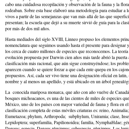
cabo una cuidadosa recopilación y observación de la fauna y la flora
rodeaban. Sobre esta base elaboró una metodología para estudiar a l
vivos a partir de las semejanzas que van más allá de las que superfic
presentan; la escuela que dejó a su muerte sirvió de guía para la clas
por más de dos mil años.
Hasta mediados del siglo XVIII, Linneo propuso los elementos princ
nomenclatura que seguimos usando hasta el presente para designar y
los cerca de cuatro millones de especies que reconocemos. La teoría 
evolución propuesta por Darwin cien años más tarde abrió la puerta 
clasificación más racional, que aún sigue construyéndose; los probl
aparecen cuando se quiere forzar a que cada ente quepa en los cajon
propuestos. Así, cada ser vivo tiene una designación oficial en latín,
nombre y al menos un apellido, y está ubicado en un árbol genealóg
La conocida mariposa monarca, que año con año vuelve de Canadá 
bosques michoacanos, es una de las cientos de miles de especies que
México, uno de los países con mayor variedad de fauna y flora en e
clasificación completa de estas móviles criaturas es: reino, Animalia;
Eumetazoa; phylum, Arthropoda; subphylum, Uniramia; clase, Insec
Lepidoptera; superfamilia, Papilionoidea; familia, NymphaHdae; gé
Danaus; especie, Danaus plexippus; subespecie, plexippus. Los lepi