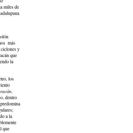
no
a miles de
uadalupana
Colón
inos más
 ciclones y
uracán que
iendo la
tro, los
ciento
uracán
,
jo, dentro
" predomina
gulares;
do a la
ablemente
al que