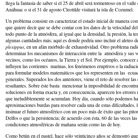
llega la fantasía de saber si el 25 de abril será tormentoso en el valle
Anáhuac o si el 31 de agosto Cleotilde visitará la isla de Cozumel.
Un problema consiste en caracterizar el estado inicial de manera com
que quiere decir que se debe contar con los datos de la velocidad del
todo punto de la atmósfera, al igual que la densidad, la presión, la t
algunas cantidades más; aquí es donde podría uno incluir el aleteo 
plexippus
, en un afán mórbido de exhaustividad. Otro problema radi
determinar los mecanismos de interacción entre la atmósfera y sus v
vecinos, como los océanos, la Tierra y el Sol. Por ejemplo, conocer
influyen las corrientes marinas, los fenómenos eruptivos o la radiaci
para formular modelos matemáticos que los representen en las ecua
generales. Superados los dos anteriores, viene el reto de resolver las
resultantes. Sobre éste basta mencionar la imposibilidad de encontra
soluciones en forma exacta y, en consecuencia, aparecen los errores
que ineludiblemente se acumulan. Hoy día, cuando sólo podemos ha
aproximaciones burdas para resolver cada una de estas dificultades,
insinuar el futuro atmosférico con un poco más de éxito que las pito
Delfos o que la persistencia; de acuerdo con ésta, 60 de las veces las
condiciones atmosféricas de mañana serán como las de hoy.
Como betún en el pastel, hace sólo veinticinco años se demostró que