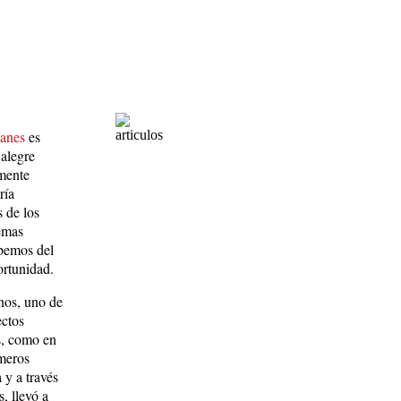
canes
es
 alegre
emente
ría
 de los
temas
abemos del
ortunidad.
nos, uno de
ectos
s, como en
imeros
 y a través
, llevó a