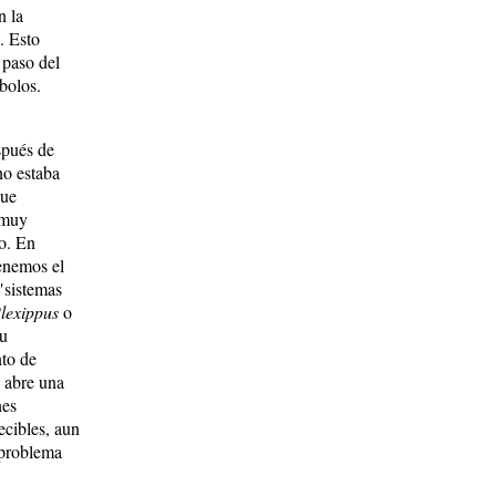
n la
. Esto
 paso del
bolos.
spués de
no estaba
que
 muy
lo. En
enemos el
"sistemas
lexippus
o
su
nto de
 abre una
nes
ecibles, aun
 problema