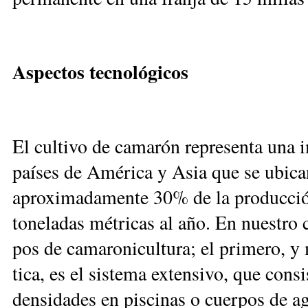
Aspectos tecnológicos
El cul­ti­vo de ca­ma­rón re­pre­sen­ta una i
paí­ses de Amé­ri­ca y Asia que se ubi­can 
apro­xi­ma­da­men­te 30% de la pro­duc­c
to­ne­la­das mé­tri­cas al año. En nues­tro co
pos de ca­ma­ro­ni­cul­tu­ra; el pri­me­ro, y
ti­ca, es el sis­te­ma ex­ten­si­vo, que con­s
den­si­da­des en pis­ci­nas o cuer­pos de a