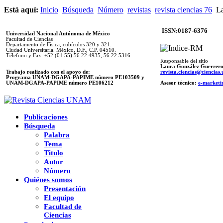
Está aquí:
Inicio
Búsqueda
Número
revistas
revista ciencias 76
La
ISSN:0187-6376
Universidad Nacional Autónoma de México
Facultad de Ciencias
Departamento de Física, cubículos 320 y 321.
Ciudad Universitaria. México, D.F., C.P. 04510.
Télefono y Fax: +52 (01 55) 56 22 4935, 56 22 5316
Responsable del sitio
Laura González Guerrer
Trabajo realizado con el apoyo de:
revista.ciencias@ciencia
Programa UNAM-DGAPA-PAPIME número PE103509 y
UNAM-DGAPA-PAPIME
número PE106212
Asesor técnico:
e-marketi
Publicaciones
Búsqueda
Palabra
Tema
Titulo
Autor
Número
Quiénes somos
Presentación
El equipo
Facultad de
Ciencias