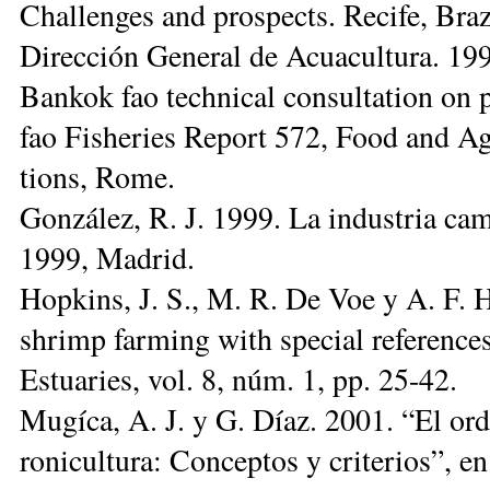
Cha­llen­ges and pros­pects. Re­ci­fe, Bra
Di­rec­ción Ge­ne­ral de Acua­cul­tu­ra. 1999
Ban­kok fao tech­ni­cal con­sul­ta­tion on po
fao Fis­he­ries Re­port 572, Food and Agri­
tions, Ro­me.
Gon­zá­lez, R. J. 1999. La in­dus­tria ca­m
1999, Ma­drid.
Hop­kins, J. S., M. R. De Voe y A. F. Ho
sh­rimp far­ming with spe­cial re­fe­ren­ces
Es­tua­ries, vol. 8, núm. 1, pp. 25-42.
Mu­gí­ca, A. J. y G. Díaz. 2001. “El or­de­
ro­ni­cul­tu­ra: Con­cep­tos y cri­te­rios”, e