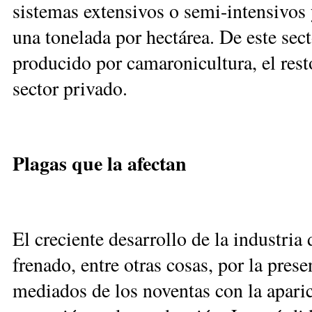
sis­te­mas ex­ten­si­vos o se­mi-in­ten­si­vos
una to­ne­la­da por hec­tá­rea. De es­te sec­
pro­du­ci­do por ca­ma­ro­ni­cul­tu­ra, el res
sec­tor pri­vado.
Plagas que la afectan
El cre­cien­te de­sa­rro­llo de la in­dus­tria
fre­na­do, en­tre otras co­sas, por la pre­s
me­dia­dos de los no­ven­tas con la apa­ri­c