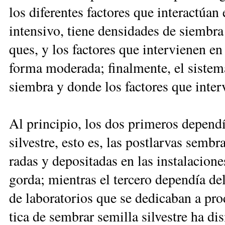
los di­fe­ren­tes fac­to­res que in­te­rac­túa
in­ten­si­vo, tie­ne den­si­da­des de siem­br
ques, y los fac­to­res que in­ter­vie­nen e
for­ma mo­de­ra­da; fi­nal­men­te, el sis­te­m
siem­bra y don­de los fac­to­res que in­ter
Al prin­ci­pio, los dos pri­me­ros de­pen­
sil­ves­tre, es­to es, las pos­tlar­vas sem­b
ra­das y de­po­si­ta­das en las ins­ta­la­cio­n
gor­da; mien­tras el ter­ce­ro de­pen­día del
de la­bo­ra­to­rios que se de­di­ca­ban a pr
ti­ca de sem­brar se­mi­lla sil­ves­tre ha di