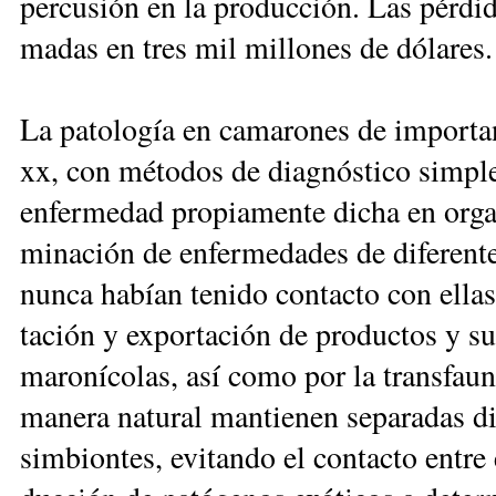
per­cu­sión en la pro­duc­ción. Las pér­di­d
ma­das en tres mil mi­llo­nes de dó­la­res.
La pa­to­lo­gía en ca­ma­ro­nes de im­por­ta
xx, con mé­to­dos de diag­nós­ti­co sim­ples
en­fer­me­dad pro­pia­men­te di­cha en or­ga­
mi­na­ción de en­fer­me­da­des de di­fe­ren­
nun­ca ha­bían te­ni­do con­tac­to con ellas e
ta­ción y ex­por­ta­ción de pro­duc­tos y su
ma­ro­ní­co­las, así co­mo por la trans­fau­n
ma­ne­ra na­tu­ral man­tie­nen se­pa­ra­das d
sim­bion­tes, evi­tan­do el con­tac­to en­tre 