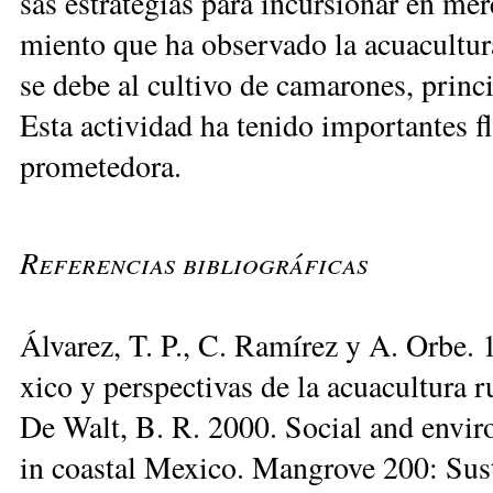
sas es­tra­te­gias pa­ra in­cur­sio­nar en mer
mien­to que ha ob­ser­va­do la acua­cul­tu­r
se de­be al cul­ti­vo de ca­ma­ro­nes, prin­c
Es­ta ac­ti­vi­dad ha te­ni­do im­por­tan­tes
prome­te­do­ra.
Referencias bibliográficas
Ál­va­rez, T. P., C. Ra­mí­rez y A. Or­be. 
xi­co y pers­pec­ti­vas de la acua­cul­tu­ra 
De Walt, B. R. 2000. So­cial and en­vi­ron
in coas­tal Me­xi­co. Man­gro­ve 200: Sus­t