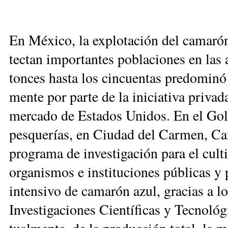
En Mé­xi­co, la ex­plo­ta­ción del ca­ma­ró
tec­tan im­por­tan­tes po­bla­cio­nes en las 
ton­ces has­ta los cin­cuen­tas pre­do­mi­nó 
men­te por par­te de la ini­cia­ti­va pri­va­da 
mer­ca­do de Es­ta­dos Uni­dos. En el Gol­
pes­que­rías, en Ciu­dad del Car­men, Cam
pro­gra­ma de in­ves­ti­ga­ción pa­ra el cul­
or­ga­nis­mos e ins­ti­tu­cio­nes pú­bli­cas y
in­ten­si­vo de ca­ma­rón azul, gra­cias a l
In­ves­ti­ga­cio­nes Cien­tí­fi­cas y Tec­no­l