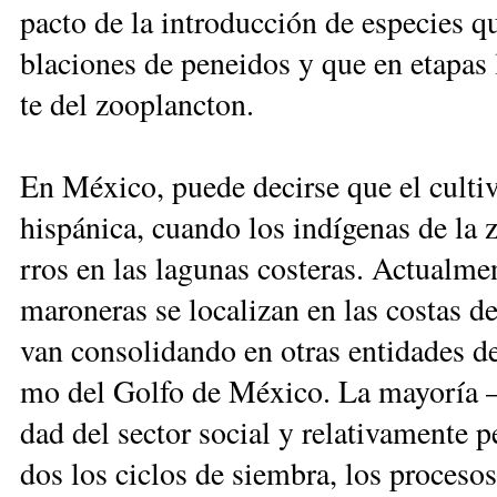
pac­to de la in­tro­duc­ción de es­pe­cies q
bla­cio­nes de pe­nei­dos y que en eta­pas 
te del zoo­planc­ton.
En Mé­xi­co, pue­de de­cir­se que el cul­ti
his­pá­ni­ca, cuan­do los in­dí­ge­nas de la 
rros en las la­gu­nas cos­te­ras. Ac­tual­me
ma­ro­ne­ras se lo­ca­li­zan en las cos­tas 
van con­so­li­dan­do­ en otras en­ti­da­des de
mo del Gol­fo de Mé­xi­co. La ma­yo­ría
dad del sec­tor so­cial y re­la­ti­va­men­te 
dos los ci­clos de siem­bra, los pro­ce­sos