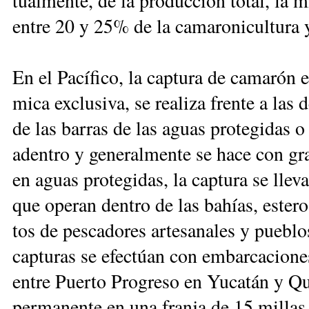
tual­men­te, de la pro­duc­ción to­tal, la mi
en­tre 20 y 25% de la ca­ma­ro­ni­cul­tu­ra 
En el Pa­cí­fi­co, la cap­tu­ra de ca­ma­rón
mi­ca ex­clu­si­va, se rea­li­za fren­te a las
de las ba­rras de las aguas pro­te­gi­das o 
aden­tro y ge­ne­ral­men­te se ha­ce con gr
en aguas pro­te­gi­das, la cap­tu­ra se lle­
que ope­ran den­tro de las ba­hías, es­te­r
tos de pes­ca­do­res ar­te­sa­na­les y pue­b
cap­tu­ras se efec­túan con em­bar­ca­cio­n
en­tre Puer­to Pro­gre­so en Yu­ca­tán y Q
per­ma­nen­te en una fran­ja de 15 mi­llas 