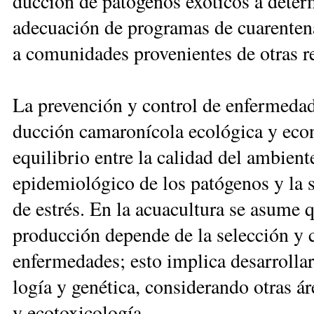
duc­ción de pa­tó­ge­nos exó­ti­cos a de­ter­m
ade­cua­ción de pro­gra­mas de cua­ren­te­na y
a co­mu­ni­da­des pro­ve­nien­tes de otras r
La pre­ven­ción y con­trol de en­fer­me­da­
duc­ción ca­ma­ro­ní­co­la eco­ló­gi­ca y eco
equi­li­brio en­tre la ca­li­dad del am­bien­
epi­de­mio­ló­gi­co de los pa­tó­ge­nos y la 
de es­trés. En la acua­cul­tu­ra se asu­me q
pro­duc­ción de­pen­de de la se­lec­ción y cr
en­fer­me­da­des; es­to im­pli­ca de­sa­rro­lla
lo­gía y ge­né­ti­ca, con­si­de­ran­do otras ár
y eco­to­xi­co­logía.