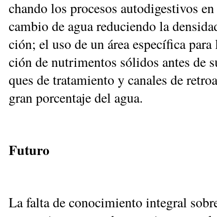
chan­do los pro­ce­sos au­to­di­ges­ti­vos en
cam­bio de agua re­du­cien­do la den­si­dad
ción; el uso de un área es­pe­cí­fi­ca pa­ra
ción de nu­tri­men­tos só­li­dos an­tes de 
ques de tra­ta­mien­to y ca­na­les de re­troa
gran por­cen­ta­je del agua.
Fu­tu­ro
La fal­ta de co­no­ci­mien­to in­te­gral so­br