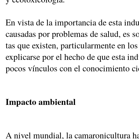
En vis­ta de la im­por­tan­cia de es­ta in­du
cau­sa­das por pro­ble­mas de sa­lud, es sor
tas que exis­ten, par­ti­cu­lar­men­te en los
ex­pli­car­se por el he­cho de que es­ta in­d
po­cos vín­cu­los con el co­no­ci­mien­to cien
Im­pac­to am­bien­tal
A ni­vel mun­dial, la ca­ma­ro­ni­cul­tu­ra h