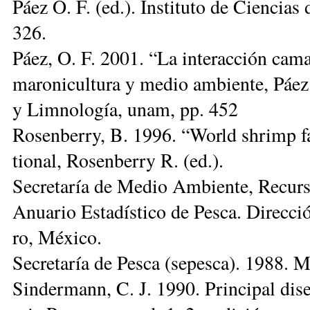
Páez O. F. (ed.). Ins­ti­tu­to de Cien­ci
326.
Páez, O. F. 2001. “La in­te­rac­ción ca­ma­
ma­ro­ni­cul­tu­ra y me­dio am­bien­te, Páez
y Lim­no­lo­gía, unam, pp. 452
Ro­sen­berry, B. 1996. “World sh­rimp f
tio­nal, Ro­sen­berry R. (ed.).
Se­cre­ta­ría de Me­dio Am­bien­te, Re­cur
Anua­rio Es­ta­dís­ti­co de Pes­ca. Di­rec­ci
ro, Mé­xi­co.
Se­cre­ta­ría de Pes­ca (sepesca). 1988. Ma
Sin­der­mann,
C. J.
1990. Prin­ci­pal di­s