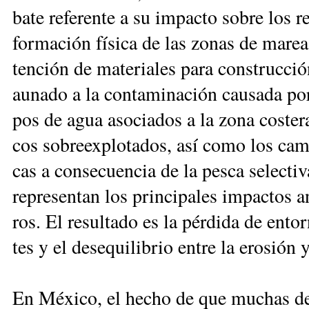
ba­te re­fe­ren­te a su im­pac­to so­bre los r
for­ma­ción fí­sica de las zo­nas de ma­rea 
ten­ción de ma­te­ria­les pa­ra cons­truc­ci
au­na­do a la con­ta­mi­na­ción cau­sa­da po
pos de agua aso­cia­dos a la zo­na cos­te­ra 
cos so­breex­plo­ta­dos, así co­mo los cam­b
cas a con­se­cuen­cia de la pes­ca se­lec­ti­v
re­pre­sen­tan los prin­ci­pa­les im­pac­tos a
ros. El re­sul­ta­do es la pér­di­da de en­tor­
tes y el de­se­qui­li­brio en­tre la ero­sión 
En Mé­xi­co, el he­cho de que mu­chas de la