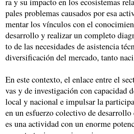
ra y su im­pac­to en los eco­sis­te­mas re­la
pa­les pro­ble­mas cau­sa­dos por esa ac­ti­v
men­tar los vín­cu­los con el co­no­ci­mien­
de­sa­rro­llo y rea­li­zar un com­ple­to diag
to de las ne­ce­si­da­des de asis­ten­cia téc
di­ver­si­fi­ca­ción del mer­ca­do, tan­to na­c
En es­te con­tex­to, el en­la­ce en­tre el sec­
vas y de in­ves­ti­ga­ción con ca­pa­ci­dad d
lo­cal y na­cio­nal e im­pul­sar la par­ti­ci­
en un es­fuer­zo co­lec­ti­vo de de­sa­rro­llo 
es una ac­ti­vi­dad con un enor­me po­ten­c