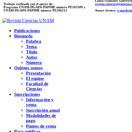
Laura González Guerrer
Trabajo realizado con el apoyo de:
revista.ciencias@ciencia
Programa UNAM-DGAPA-PAPIME número PE103509 y
UNAM-DGAPA-PAPIME
número PE106212
Asesor técnico:
e-marketi
Publicaciones
Búsqueda
Palabra
Tema
Titulo
Autor
Número
Quiénes somos
Presentación
El equipo
Facultad de
Ciencias
Suscripciones
Información y
venta
Suscripción anual
Modalidades de
pago
Puntos de venta
Para publicar