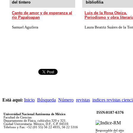
del tintero
bibliofilia
Canto de amor y de esperanza al
Luis de la Rosa Oteiza.
río Papaloapan
Periodismo y obra literari
Samuel Aguilera
Laura Beatriz Suáres de la Tor
Está aquí:
Inicio
Búsqueda
Número
revistas
indices revistas cienc
ISSN:0187-6376
Universidad Nacional Autónoma de México
Facultad de Ciencias
Departamento de Física, cubículos 320 y 321.
Ciudad Universitaria. México, D.F., C.P. 04510.
Télefono y Fax: +52 (01 55) 56 22 4935, 56 22 5316
Responsable del sitio