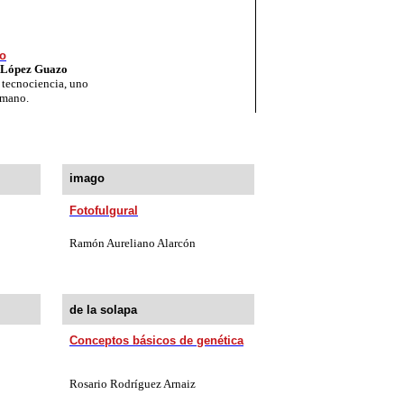
no
y Ló­pez Gua­zo
a tecnociencia, uno
umano.
imago
Fotofulgural
Ramón Aureliano Alarcón
de la solapa
Conceptos básicos de genética
Rosario Rodríguez Arnaiz