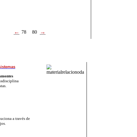
←
→
78
80
 sistemas
amontes
­dis­ci­pli­na
­tas.
voluciona a través de
jos.