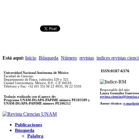
Está aquí:
Inicio
Búsqueda
Número
revistas
indices revistas cienc
ISSN:0187-6376
Universidad Nacional Autónoma de México
Facultad de Ciencias
Departamento de Física, cubículos 320 y 321.
Ciudad Universitaria. México, D.F., C.P. 04510.
Télefono y Fax: +52 (01 55) 56 22 4935, 56 22 5316
Responsable del sitio
Laura González Guerrer
Trabajo realizado con el apoyo de:
revista.ciencias@ciencia
Programa UNAM-DGAPA-PAPIME número PE103509 y
UNAM-DGAPA-PAPIME
número PE106212
Asesor técnico:
e-marketi
Publicaciones
Búsqueda
Palabra