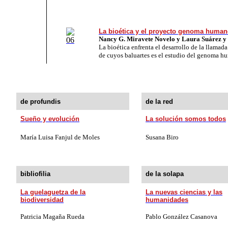
La bioé­ti­ca y el proyec­to ge­no­ma huma­
Nancy G. Mi­ra­ve­te No­ve­lo y Lau­ra Suá­rez 
La bioé­ti­ca enfrenta el desarrollo de la llamad
de cuyos baluartes es el estudio del genoma h
de profundis
de la red
Sueño y evolución
La solución somos todos
María Luisa Fanjul
de Moles
Susana Biro
bibliofilia
de la solapa
La guelaguetza de la
La nuevas ciencias y las
biodiversidad
humanidades
Patricia Magaña Rueda
Pa­blo Gon­zá­lez Ca­sa­nova