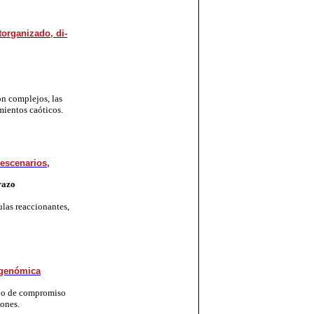
or­ga­niza­do, di­
 son complejos, las
ientos caóticos.
 escenarios,
razo
las reaccionantes,
ge­nó­mi­ca
­po de com­pro­mi­so
io­nes.