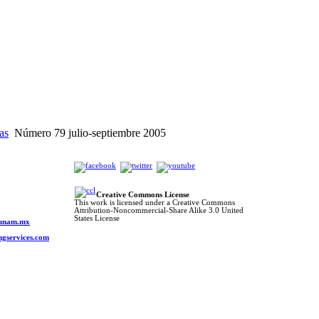
ias
Número 79 julio-septiembre 2005
Creative Commons License
This work is licensed under a Creative Commons
Attribution-Noncommercial-Share Alike 3.0 United
o
States License
s.unam.mx
ngservices.com