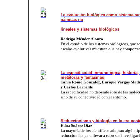
La evo­lu­ción bioló­gi­ca co­mo sis­te­ma au­t
ná­mi­cas no
li­nea­les y sis­temas bio­ló­gi­cos
Ro­dri­go Mén­dez Alon­zo
En el estudio de los sis­te­mas bio­ló­gi­co­s, que
escalas evolutivas muestran que hay comportam
La especificidad inmunológica, historia,
metáforas y fantasmas
Tania Romo González, Enrique Vargas Mad
y Carlos Larralde
La especificidad no depende sólo de las molécu
sino de su conectividad con el entorno.
Re­duc­cio­nis­mo y biolo­gía en la era post
Ed­na Suá­rez Díaz
La ma­yo­ría de los cien­tí­fi­cos adop­tan al­gún ti
re­duc­cio­nis­ta pa­ra lle­var a ca­bo sus in­ves­ti­ga­c