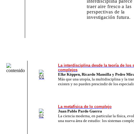
interdisciplina parece
traer aire fresco a las
perspectivas de la
investigación futura.
La interdisciplina desde la teoría de los
complejos
Elke Köppen, Ricardo Mansilla y Pedro Mir
Más que una utopía, la mul­ti­dis­ci­pli­na y la trans
existen y no pueden pres­cin­dir de los es­pe­cia­lis
La metafísica de lo complejo
Juan Pablo Pardo Guerra
La cien­cia mo­der­na, en par­ti­cu­lar la fí­si­ca, e
una nueva área de estudio: los sistemas comple