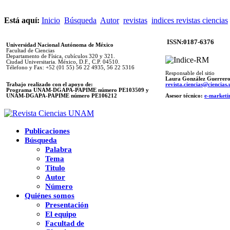
Está aquí:
Inicio
Búsqueda
Autor
revistas
indices revistas ciencias
ISSN:0187-6376
Universidad Nacional Autónoma de México
Facultad de Ciencias
Departamento de Física, cubículos 320 y 321.
Ciudad Universitaria. México, D.F., C.P. 04510.
Télefono y Fax: +52 (01 55) 56 22 4935, 56 22 5316
Responsable del sitio
Laura González Guerrer
Trabajo realizado con el apoyo de:
revista.ciencias@ciencia
Programa UNAM-DGAPA-PAPIME número PE103509 y
UNAM-DGAPA-PAPIME
número PE106212
Asesor técnico:
e-marketi
Publicaciones
Búsqueda
Palabra
Tema
Titulo
Autor
Número
Quiénes somos
Presentación
El equipo
Facultad de