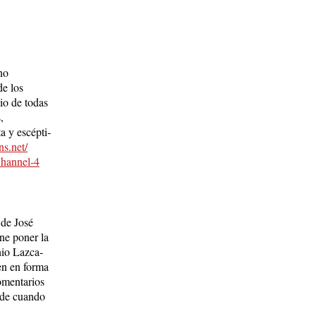
no
de los
io de todas
,
a y escép­ti­
ns.net/
Channel-4
 de José
ne poner la
nio Laz­ca­
en en forma
omen­tarios
 de cuan­do