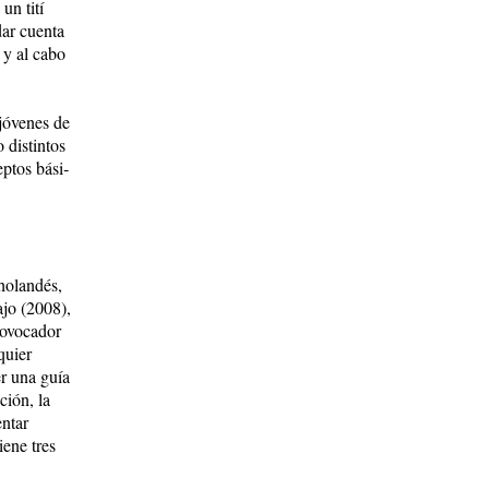
un tití
 dar cuenta
 y al cabo
jóvenes de
o distintos
ptos bási­
 holandés,
a­jo (2008),
ovo­ca­dor
quier
er una guía
ción, la
entar
iene tres