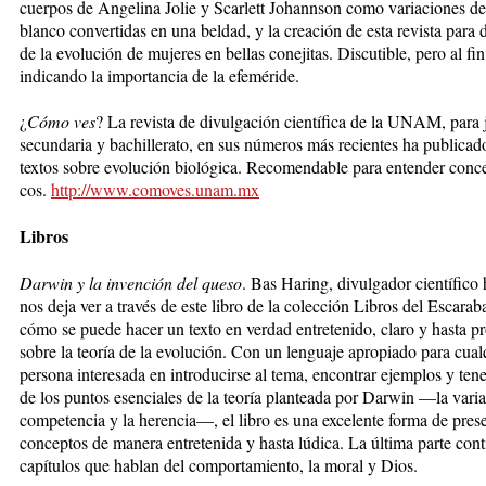
cuerpos de Angelina Jolie y Scarlett Johannson ­co­mo variaciones de 
blan­co convertidas en una bel­dad, y la creación de esta re­vis­ta para
de la evolución de mujeres en bellas conejitas. Discutible, pero al fin
indicando la importancia de la efeméride.
¿
Cómo ves
? La revista de divulgación científica de la UNAM, para 
secun­da­ria y bachillerato, en sus nú­me­ros más recientes ha publicad
textos sobre evolución biológica. Recomen­dable para entender conce
cos.
http://www.comoves.unam.mx
Libros
Darwin y la invención del queso
. Bas Haring, divulgador cien­tífico
nos deja ver a través de este libro de la colección Libros del Es­ca­ra­b
cómo se puede ha­cer un texto en verdad en­tre­te­ni­do, claro y hasta pr
sobre la teoría de la evo­lu­ción. Con un lenguaje apropiado para cual
persona interesada en introducirse al tema, encontrar ejemplos y ten
de los puntos esenciales de la teoría plan­tea­da por Darwin —la varia
competencia y la herencia—, el libro es una excelente forma de pres
conceptos de ma­ne­ra entretenida y hasta lúdica. La última parte cont
capítulos que hablan del comportamiento, la moral y Dios.