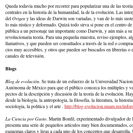
Queda todavía mucho por re­correr para popularizar una de las teorías
cen­tra­les en la historia de la hu­ma­ni­dad, la de la evolución. Las int
del
Origen
y las ideas de Darwin son variadas, y van de lo más sust
lo más rústico y deformado. Quizá todo sirva si pone en el centro de 
pública a un personaje tan importante como Darwin, y aún más a su
revolucionaria teoría. Para una pequeña mues­tra, reviso ejemplos, al
llamativos, y que pue­den ser consultados a través de la red o compra
cios muy accesibles, y otros que pueden ser bus­ca­dos en librerías o 
canales de televisión.
Blogs
Blog de evolución
. Se trata de un esfuerzo de la Universidad Nacion
Autónoma de México para que el público conozca los múltiples y va
pec­tos de la descripción y dis­cusión de la teoría de la evolu­ción. Ha
desde la biología, la antropología, la filosofía, la literatura, la historia
sociología, la política y el arte .
http://blog-evolucion.unam.mx/infor
La Ciencia por Gusto
. Mar­tín Bon­fil, experimentado divul­gador de 
presenta una serie de pequeños artícu­los muy bien documentados, c
esquemas claros y ligas a cada uno de los conceptos que desarrolla.