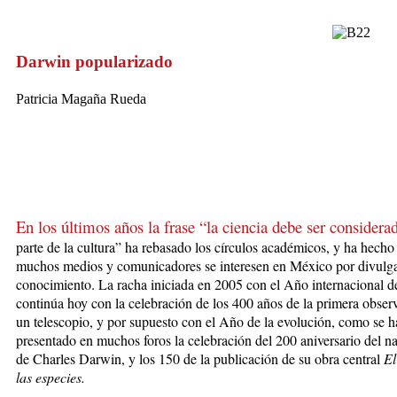
Darwin popularizado
Patricia Magaña Rueda
En los últimos años la frase “la ciencia debe ser considera
pa
r­te de la
cultura” ha rebas
ado los círculos académicos, y ha hecho
muchos medios y comunicadores se interesen en México por divulga
conocimiento. La racha iniciada en 2005 con el Año internacional de 
continúa hoy con la celebración de los 400 años de la primera ob­ser
un telescopio, y por supuesto con el Año de la evolución, como se h
presentado en muchos foros la ce­lebración del 200 aniversario del n
de Charles Dar­win, y los 150 de la pu­bli­ca­ción de su obra central
El
las especies.