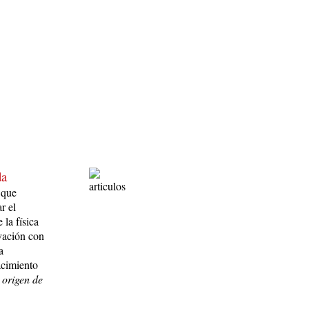
da
 que
r el
la física
­vación con
a
acimiento
 origen de