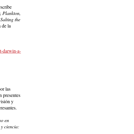
escribe
, Plankton,
Salting the
 de la
:
t-darwin-a-
or las
n presentes
visión y
resantes.
mo en
y cien­cia: