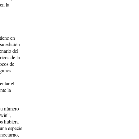
 en la
tiene en
 su edición
enario del
ricos de la
focos de
lgunos
entar el
nte la
 su número
­win”,
os hubiera
 una especie
 nocturno,