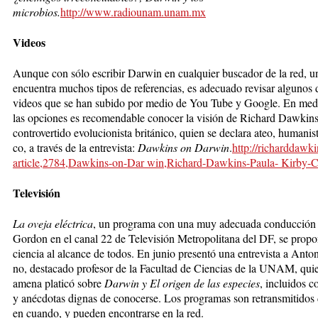
microbios.
http://www.radiounam.unam.mx
Videos
Aunque con sólo escribir Dar­win en cualquier buscador de la red, u
encuentra muchos tipos de referencias, es adecua­do revisar algunos 
videos que se han subido por medio de You Tube y Google. En med
las opciones es recomendable conocer la visión de Richard Dawkins
controvertido evolu­cio­nis­ta británico, quien se de­cla­ra ateo, humanist
co, a través de la entrevista:
Dawkins on Darwin
.
http://richarddawki
article,2784,Dawkins-on-Dar win,Richard-Dawkins-Paula- Kirby-
Televisión
La oveja eléctrica
, un programa con una muy adecuada con­duc­ción
Gordon en el ca­nal 22 de Televisión Metropolitana del DF, se propo
ciencia al alcan­ce de to­dos. En junio presentó una entrevista a Anto
no, des­tacado profesor de la Facultad de Ciencias de la UNAM, qui
amena platicó sobre
Darwin y El ori­gen de las especies
, incluidos c
y anécdotas dignas de co­no­cer­se. Los pro­gra­mas son retransmitidos
en cuan­do, y pueden encontrarse en la red.