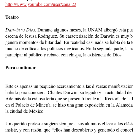
http://www.youtube.com/user/canal22
Teatro
Darwin vs Dios.
Durante algunos meses, la UNAM albergó esta pue
escena de Jesusa Rodríguez. Su caracteriza­ción de Darwin es muy 
genera momentos de hilaridad. En realidad casi nada se habla de la te
mucho de crítica a los políticos mexi­ca­nos. En la segunda parte, la ac
participar al público y rebate, con chispa, la exis­ten­cia de Dios.
Para continuar
Éste es apenas un pequeño acercamiento a las diversas ma­nifestacio
habido para conocer a Charles Darwin, su legado y la actualidad de 
Además de la exitosa feria que se presentó frente a la Rectoría de
en el Palacio de Minería, se hizo una gran exposición en la Alameda
la ciudad de México.
Un querido profesor su­gie­re siempre a sus alumnos el leer a los clás
insiste, y con razón, que “ellos han des­cubierto y generado el ­conoc