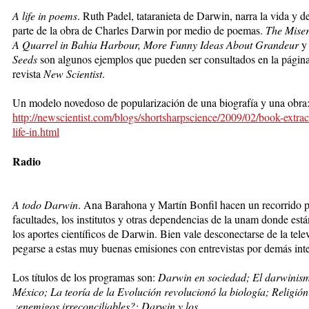
A life in poems
. Ruth Padel, ta­taranieta de Darwin, narra la vi­da y d
parte de la obra de Charles Darwin por me­dio de poemas.
The Mi­ser
A Quarrel in Ba­hia Harbour, More Funny Ideas About Grandeur
y
Seeds
son algunos ejemplos que pueden ser consultados en la página
revista
New Scien­tist
.
Un modelo novedoso de popularización de una bio­gra­fía y una obra
http://newscientist.com/blogs/shortsharpscience/2009/02/book-extrac
life-in.html
Radio
A todo Darwin
. Ana Barahona y Martín Bonfil hacen un recorrido p
facultades, los institutos y otras dependencias de la unam donde está
los aportes científicos de Darwin. Bien vale desconec­tarse de la tele
pegarse a estas muy buenas emisiones con entrevistas por demás inte
Los títulos de los programas son:
Darwin en sociedad; El darwinis
México; La teo­ría de la Evolución revo­lu­cio­nó la biología; Religión 
¿enemigos irreconciliables?; Darwin y los