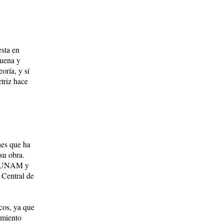
sta en
buena y
oría, y sí
­triz hace
nes que ha
su obra.
 la UNAM y
 Central de
icos, ya que
imiento