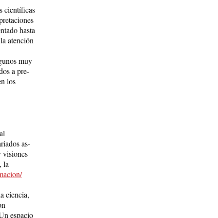
 científicas
erpretaciones
entado hasta
la aten­ción
­gu­nos muy
dos a pre­
en los
al
riados as­
y visiones
, la
macion/
la ciencia,
on
 Un espacio