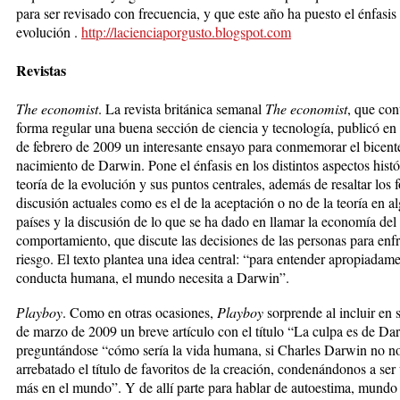
­para ser re­vi­sado con frecuencia, y que este año ha puesto el én­fasis
evolución .
http://lacienciaporgusto.blogspot.com
Revistas
The economist
. La revista británica semanal
The economist
, que con
forma regular una buena sección de ciencia y tecnología, publicó en
de febrero de 2009 un interesante ensayo para conmemorar el bicent
nacimiento de Darwin. Pone el énfasis en los distintos aspectos histó
teoría de la evolución y sus puntos centrales, además de resaltar los 
discusión actuales como es el de la aceptación o no de la teoría en a
países y la discusión de lo que se ha dado en llamar la economía del
comportamiento, que discute las decisiones de las personas para enfr
riesgo. El texto plantea una idea central: “para entender apropiadame
conducta humana, el mundo necesita a Darwin”.
layboy
. Como en otras oca­siones,
Playboy
sorprende al in­cluir en
P
de mar­zo de 2009 un breve artículo con el título “La culpa es de Dar
preguntándose “cómo sería la vida humana, si Charles Darwin no n
arre­batado el título de favoritos de la creación, condenándonos a ser
más en el mundo”. Y de allí parte para hablar de autoestima, mun­do