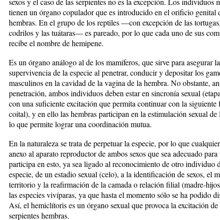
sexos y el caso de las serpientes no es la excepción. Los individuos
tienen un órgano copulador que es introducido en el orificio ge­ni­tal 
hembras. En el gru­po de los reptiles —con ex­cep­ción de las tortugas,
codrilos y las tuátaras— es pa­rea­do, por lo que cada uno de sus co
recibe el nombre de hemipene.
Es un ór­gano análogo al de los ma­mí­fe­ros, que sirve para asegurar la
supervivencia de la especie al penetrar, conducir y depositar los gam
masculinos en la cavidad de la vagina de la hembra. No obstante, ant
penetración, ambos individuos deben estar en sincronía sexual (etapa
con una suficiente excitación que permita continuar con la siguiente 
coital), y en ello las hembras participan en la estimulación sexual de
lo que permite lograr una coordinación mutua.
En la naturaleza se trata de perpetuar la especie, por lo que cualquie
anexo al apa­ra­to reproductor de ambos se­xos que sea adecuado para t
participa en esto, ya sea ligado al reconoci­mien­to de otro individuo 
especie, de un estadio se­xual (celo), a la identificación de sexos, el 
terri­to­rio y la reafirmación de la ca­ma­da o relación filial (madre-hij
las especies vivíparas, ya que hasta el momento sólo se ha podido dis­t
Así, el hemiclítoris es un órgano sexual que provoca la excitación de 
serpientes hem­bras.