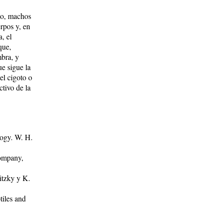
upo, machos
erpos y, en
a, el
que,
mbra, y
ue sigue la
del cigoto o
ctivo de la
logy. W. H.
Company,
itzky y K.
tiles and