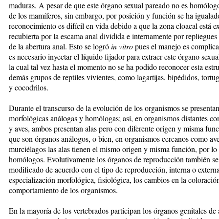
maduras. A pesar de que este órgano sexual pa­rea­do no es homólogo al
de los mamíferos, sin em­bar­go, por posición y función se ha igualad
re­co­no­ci­mien­to es difícil en vi­da debido a que la zona cloacal está
recubierta por la escama anal dividida e internamente por repliegue
de la abertura anal. Esto se logró
in vitro
pues el manejo es complica
es necesario inyectar el líquido fijador para extraer este órgano sexua
la cual tal vez hasta el mo­men­to no se ha podido reconocer esta estr
demás grupos de reptiles vivientes, como lagartijas, bipédidos, tor­tug
y cocodrilos.
Durante el transcur­so de la evolución de los organismos se pre­sen­tan
morfológicas análogas y homólogas; así, en organismos distantes co
y aves, ambos pre­sen­tan alas pero con diferente origen y misma func
que son órganos análogos, o bien, en organismos cercanos como av
murciélagos las alas tienen el mismo origen y misma función, por lo
homólogos. Evolutiva­men­te los órganos de reproducción también se
modifi­cado de acuerdo con el tipo de reproducción, interna o externa
especialización morfológica, fisiológica, los cambios en la coloración
comportamiento de los organismos.
En la mayoría de los ver­te­brados participan los órganos genitales d