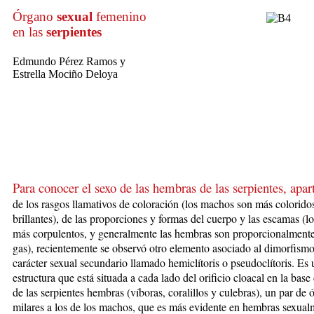
Órgano
sexual
femenino
en las
serpientes
Edmundo Pérez Ramos y
Estrella Mociño Deloya
Para conocer el sexo de las hem­bras de las serpientes, apar­
de los
rasgos lla
mativos de coloración (los machos son más colorido
brillantes),
de las propor
ciones y for­mas del cuerpo y las escamas (
más corpulentos, y generalmente las hembras son proporcionalmente
gas), recientemente se observó otro elemento aso­ciado al dimorfismo
ca­rác­ter sexual secundario lla­ma­do hemiclítoris o pseudo­clítoris. Es
estructura que está si­tua­da a cada lado del orificio cloacal en la base
de las serpientes hembras (ví­boras, coralillos y culebras), un par de 
mi­lares a los de los ma­chos, que es más evidente en hembras se­xual­