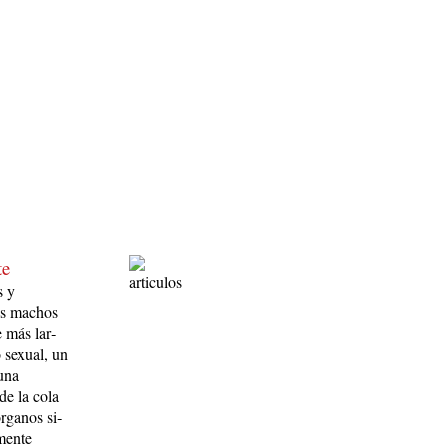
te
s y
los machos
 más lar­
 sexual, un
 una
 de la cola
órganos si­
men­te