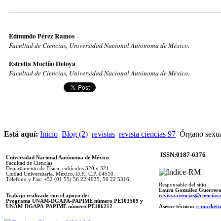
_____________________________________________________
Edmundo Pérez Ramos
Facultad de Ciencias, Universidad Nacional Autónoma de México.
Estrella Mociño Deloya
Facultad de Ciencias, Universidad Nacional Autónoma de México.
Está aquí:
Inicio
Blog (2)
revistas
revista ciencias 97
Órgano sexual
ISSN:0187-6376
Universidad Nacional Autónoma de México
Facultad de Ciencias
Departamento de Física, cubículos 320 y 321.
Ciudad Universitaria. México, D.F., C.P. 04510.
Télefono y Fax: +52 (01 55) 56 22 4935, 56 22 5316
Responsable del sitio
Laura González Guerrer
Trabajo realizado con el apoyo de:
revista.ciencias@ciencia
Programa UNAM-DGAPA-PAPIME número PE103509 y
UNAM-DGAPA-PAPIME
número PE106212
Asesor técnico:
e-marketi