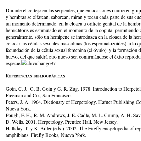
Durante el cortejo en las serpientes, que en ocasiones ocurre en gr
y hembras se olfatean, sa­bo­rean, miran y tocan cada parte de sus cu
un mo­men­to determinado, en la cloa­ca u orificio genital de la hem­br
hemiclítoris es estimulado en el momento de la cópula, permitiendo 
generalmente, sólo un hemipene se introduzca en la cloaca de la he
colocar las células se­xuales masculinas (los espermatozoides), a lo q
fecun­da­ción de la célula se­xual femenina (el óvulo), y la formación 
hue­vo, del que sal­drá otro nuevo ser, confirmándose el éxito reprodu
especie.
Referencias bibliográficas
Goin, C. J., O. B. Goin y G. R. Zug. 1978. Introduction to Herpeto
Freeman and Co., San Francisco.
Peters, J. A. 1964. Dictionary of Herpetology. Hafner Publishing 
Nueva York.
Pough, F. H., R. M. Andrews, J. E. Cadle, M. L. Crump, A. H. Sav
D. Wells. 2001. Herpetology. Prentice Hall, New Jersey.
Halliday, T. y K. Adler (eds.). 2002. The Firefly encyclopedia of rep
amphibians. Firefly Books, Nueva York.