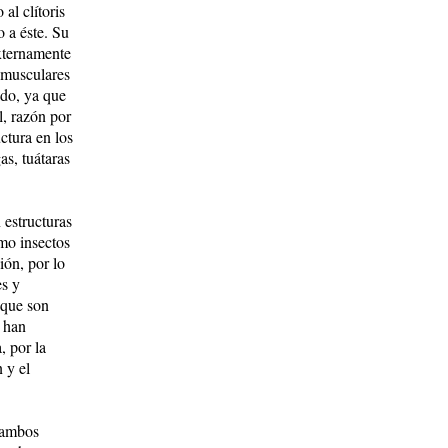
 clí­to­ris
o a éste. Su
 externamente
s musculares
do, ya que
l, razón por
uctura en los
as, tuátaras
 estructuras
mo insectos
ión, por lo
es y
 que son
 han
, por la
 y el
e ambos