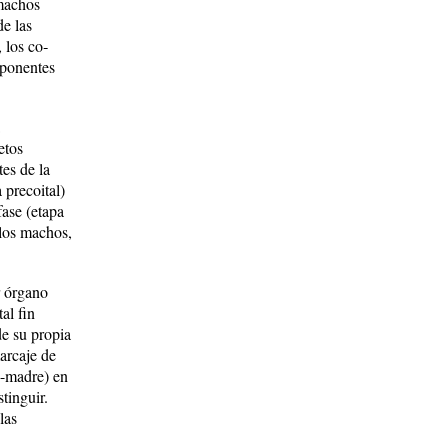
 machos
de las
 los ­co­
mponentes
etos
es de la
 precoital)
fase (etapa
 los machos,
r órgano
al fin
de su propia
marcaje de
os-madre) en
in­guir.
las