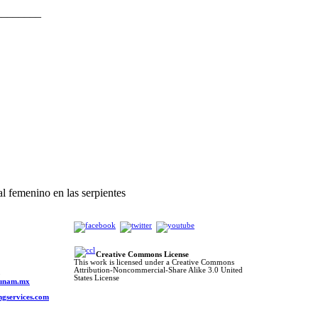
________
 femenino en las serpientes
Creative Commons License
This work is licensed under a Creative Commons
Attribution-Noncommercial-Share Alike 3.0 United
o
States License
s.unam.mx
ngservices.com