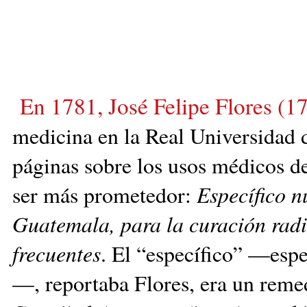
En 1781, José Felipe Flores (1
me­di­cina
en la Real Universidad 
páginas so­bre los usos médicos de 
ser más promet
edor:
Específico n
Guatemala, para la curación radi
frecuentes
. El “es­pecífico” —esp
—, reportaba Flores, era un re­me­