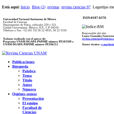
Está aquí:
Inicio
Blog (2)
revistas
revista ciencias 97
Lagartijas me
ISSN:0187-6376
Universidad Nacional Autónoma de México
Facultad de Ciencias
Departamento de Física, cubículos 320 y 321.
Ciudad Universitaria. México, D.F., C.P. 04510.
Télefono y Fax: +52 (01 55) 56 22 4935, 56 22 5316
Responsable del sitio
Laura González Guerrer
Trabajo realizado con el apoyo de:
revista.ciencias@ciencia
Programa UNAM-DGAPA-PAPIME número PE103509 y
UNAM-DGAPA-PAPIME
número PE106212
Asesor técnico:
e-marketi
Publicaciones
Búsqueda
Palabra
Tema
Titulo
Autor
Número
Quiénes somos
Presentación
El equipo
Facultad de
Ciencias