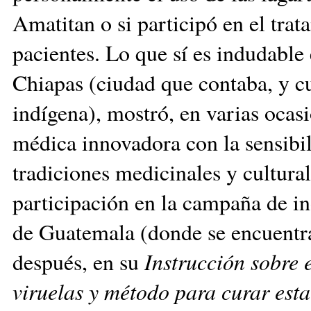
Amatitan o si participó en el trat
pacientes. Lo que sí es indudable
Chiapas (ciudad que contaba, y cu
indígena), mostró, en varias ocasi
mé­dica innovadora con la sen­si­bi­
tradiciones medici­na­les y cultura
par­tici­pación en la campaña de in
de Guatemala (donde se encuentr
des­pués, en su
Instrucción so­bre 
viruelas y método para curar est