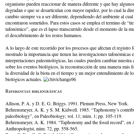
organismo pueden reaccionar de manera diferente y que hay algunos
degradan o que se desarticulan con mayor rapidez, por lo cual la dir
cambio siempre va a ser diferente, dependiendo del ambiente al cual
encontraron sometidos. Para estos casos se emplea el termino de “t
tafonómico”, que es el lapso transcurrido desde el momento de la mu
el descubrimiento de los restos humanos.
A lo largo de este recorrido por los procesos que afectan el registro f
mostrado la importancia que tienen las investigaciones tafonómicas e
interpretaciones paleontológicas, las cuales pueden cambiar nuestra
sobre los eventos bioló­gicos, la reconstrucción de una manera más f
la diversidad de la biota en el tiempo y un mejor entendimiento de lo
biológicos actuales.
Referencias bibliográficas
Allison, P. A. y D. E. G. Briggs. 1991. Plenum Press, New York.
Behrensmeyer, A. K. y S. M. Kidwell. 1985. “Taphonomy’s contribu
paleobiology”, en Paleobiology; vol. 11; núm. 1; pp. 105-119.
Behrensmeyer, A. K. 1984. “Taphonomy and the fos­sil record”, en
Anthropologist, núm. 72, pp. 558-565.