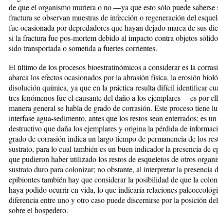
de que el organismo muriera o no —ya que esto sólo puede saberse s
fractura se observan muestras de infección o regeneración del esque
fue ocasionada por depreda­do­res que hayan dejado marca de sus die
si la fractura fue pos-mortem debido al impacto contra obje­tos sólid
sido transportada o sometida a fuertes corrientes.
El último de los procesos bioestratinómicos a considerar es la corras
abarca los efectos ocasionados por la abrasión física, la erosión bioló
disolución química, ya que en la práctica resulta difícil identificar cu
tres fenómenos fue el causante del daño a los ejemplares —es por el
manera general se habla de grado de corrasión. Este proceso tiene lu
interfase agua-sedimento, antes que los restos sean enterrados; es 
destructivo que daña los ejemplares y origina la pérdida de informac
grado de corrasión indica un largo tiempo de permanencia de los rest
sustrato, para lo cual también es un buen indicador la presencia de e
que pudieron haber utilizado los restos de esqueletos de otros orga
sustrato duro para colonizar; no obstante, al interpretar la presencia 
epibiontes también hay que considerar la posibilidad de que la colon
haya podido ocurrir en vida, lo que indicaría relaciones paleoecoló
diferencia entre uno y otro caso puede discernirse por la posición de
sobre el hospedero.