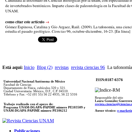
Candidata al doctorado en Ciencias Biológicas por la unam, con especialidad 
de invertebrados bentónicos. Imparte clases de paleontología en la Facultad de 
UNAM.
como citar este artículo
→
Gómez Espinosa, Catalina
y Gío Argaez, Raúl. (2009). La tafonomía, una cienc
estudia el pasado geológico.
Ciencias
96, octubre-diciembre, 16-23. [En línea]
Está aquí:
Inicio
Blog (2)
revistas
revista ciencias 96
La tafonomía 
ISSN:0187-6376
Universidad Nacional Autónoma de México
Facultad de Ciencias
Departamento de Física, cubículos 320 y 321.
Ciudad Universitaria. México, D.F., C.P. 04510.
Télefono y Fax: +52 (01 55) 56 22 4935, 56 22 5316
Responsable del sitio
Laura González Guerrer
Trabajo realizado con el apoyo de:
revista.ciencias@ciencia
Programa UNAM-DGAPA-PAPIME número PE103509 y
UNAM-DGAPA-PAPIME
número PE106212
Asesor técnico:
e-marketi
Publicaciones