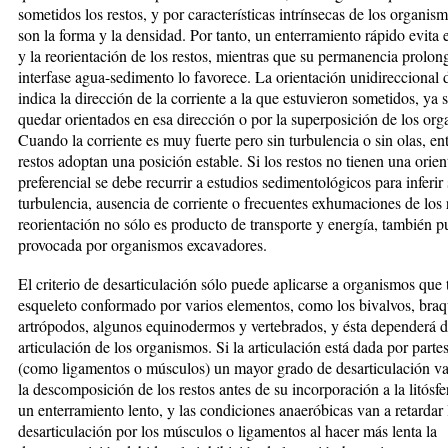
sometidos los restos, y por características intrínsecas de los organi
son la forma y la densidad. Por tanto, un enterramiento rápido evita e
y la reorientación de los restos, mientras que su permanencia prolon
interfase agua-sedimento lo favorece. La orientación unidireccional d
indica la dirección de la corriente a la que estuvieron sometidos, ya 
quedar orientados en esa dirección o por la superposición de los or
Cuando la corriente es muy fuerte pero sin turbulencia o sin olas, en
restos adoptan una posi­ción estable. Si los restos no tienen una orie
preferencial se debe recurrir a estudios sedimentológicos para inferir
turbulencia, ausencia de corriente o frecuentes exhumaciones de los 
reorientación no sólo es producto de trans­porte y energía, también p
provocada por organismos excavadores.
El criterio de desarticulación sólo puede aplicarse a organismos que 
esqueleto conformado por varios elementos, como los bivalvos, bra
artrópodos, algunos equinodermos y vertebrados, y ésta dependerá d
articulación de los organismos. Si la articulación está dada por parte
(como ligamentos o músculos) un mayor grado de desarticulación va
la descomposición de los restos antes de su incorporación a la litósf
un enterramiento lento, y las condiciones anaeróbicas van a retardar 
desarticulación por los músculos o ligamentos al hacer más lenta la