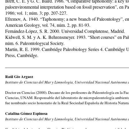
Brett, C. E. y G. C. Baird. 1986. “Comparative taphonomy: a key to
paloenvironmental interpretation based on fossil preservation”, en Pa
1986; vol. 1; núm. 3; pp. 207-227.
Efremov, A. 1940. “Taphonomy; a new branch of Paleontology”, e
American Geology, vol. 74, núm. 2, pp. 81-93.
Fernández-López, S. R. 2000. Universidad Complutense, Madrid.
Kidwell, S. M. y A. K. Behrensmeyer. 1993. “Short courses” en Pal
núm. 6. Paleontologycal Society.
Martin, R. E. 1999. Cambridge Paleobiology Series 4. Cambridge U
Press, Cambridge.
_____________________________________________________
Raúl Gío Argaez
Instituto de Ciencias del Mar y Limnología, Universidad Nacional Autónoma 
Doctor en Ciencias (2000). Decano de los profesores de Paleontología en la Fac
Ciencias, UNAM. Responsable del laboratorio de micropaleontología ambiental
fue nombrado socio honorario de la Real Sociedad Española de Historia Natura
Catalina Gómez Espinosa
Instituto de Ciencias del Mar y Limnología, Universidad Nacional Autónoma 