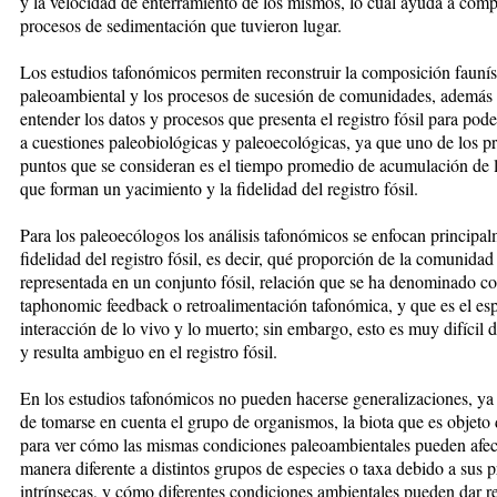
y la velocidad de enterramiento de los mismos, lo cual ayuda a comp
procesos de sedimentación que tuvieron lugar.
Los estudios tafonómicos permiten reconstruir la composición faunís
paleoambiental y los procesos de sucesión de comunidades, además
entender los datos y procesos que presenta el registro fósil para pode
a cuestiones paleobiológicas y paleoecológicas, ya que uno de los pr
puntos que se consideran es el tiempo promedio de acumulación de l
que forman un yacimiento y la fidelidad del registro fósil.
Para los paleoecólogos los análisis tafonómicos se enfocan principal
fidelidad del registro fósil, es decir, qué proporción de la comunidad
representada en un conjunto fósil, relación que se ha denominado 
taphonomic feedback o retroalimentación tafonómica, y que es el es
interacción de lo vivo y lo muerto; sin embargo, esto es muy difí­cil 
y resulta ambiguo en el registro fósil.
En los estudios tafonómicos no pueden hacerse generalizaciones, ya
de tomarse en cuenta el grupo de organismos, la biota que es objeto 
para ver cómo las mismas condiciones paleoambientales pueden afec
manera diferente a distintos grupos de especies o taxa debido a sus 
intrínsecas, y cómo diferentes condiciones ambientales pueden dar r