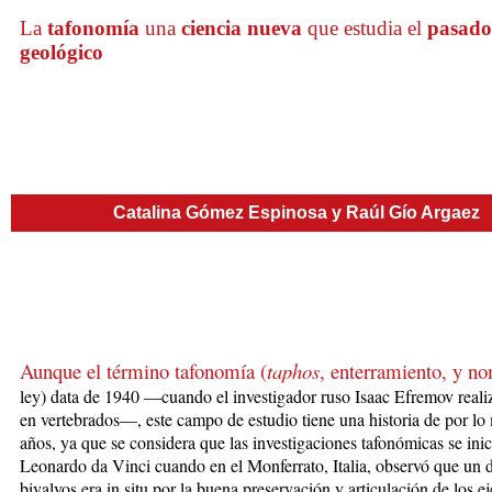
La
tafonomía
una
ciencia nueva
que estudia el
pasado
geológico
Catalina Gómez Espinosa y Raúl Gío Argaez
Aunque el término tafonomía (
taphos
, enterramiento, y n
ley) data
de 1940 —cuando el investigador ruso Isaac Efremov reali
en vertebrados—, este campo de estudio tiene una historia de por l
años, ya que se considera que las investigaciones tafonómicas se ini
Leonardo da Vinci cuando en el Monferrato, Italia, observó que un 
bivalvos era in situ por la buena preservación y articulación de los e