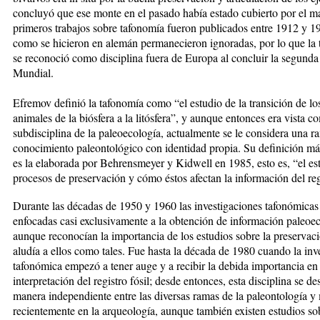
concluyó que ese monte en el pasado había estado cubierto por el m
primeros trabajos sobre tafonomía fueron publicados entre 1912 y 1
como se hi­cie­ron en alemán permanecieron ignora­das, por lo que la
se recono­ció como disciplina fuera de Europa al concluir la segund
Mundial.
Efremov definió la tafonomía como “el estudio de la transición de los
animales de la biósfera a la litósfera”, y aunque entonces era vista 
subdisciplina de la paleoecología, actualmente se le considera una r
conocimiento paleontológico con identidad propia. Su definición m
es la elaborada por Behrensmeyer y Kidwell en 1985, esto es, “el es
procesos de preservación y cómo éstos afectan la información del regi
Durante las décadas de 1950 y 1960 las investigaciones tafonómicas
enfocadas casi exclusivamente a la obtención de información paleoec
aunque reconocían la importancia de los estudios sobre la preservaci
aludía a ellos como tales. Fue hasta la década de 1980 cuando la inv
tafonómica empezó a tener auge y a recibir la debida importancia en 
interpretación del registro fósil; desde entonces, esta disciplina se de
manera independiente entre las diversas ramas de la paleontología y
recientemente en la arqueología, aunque también existen estudios so