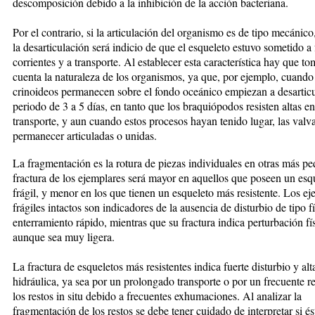
descomposición debido a la inhibición de la acción bacteriana.
Por el contrario, si la articulación del organismo es de tipo mecánico
la desarticulación será indicio de que el esqueleto estuvo sometido a 
corrientes y a transporte. Al establecer esta característica hay que to
cuenta la naturaleza de los organismos, ya que, por ejemplo, cuando
crinoideos permanecen sobre el fondo oceánico empiezan a desarticu
periodo de 3 a 5 días, en tanto que los braquiópodos resisten altas en
transporte, y aun cuando estos procesos hayan tenido lugar, las val
permanecer articuladas o unidas.
La fragmentación es la rotura de pie­zas individuales en otras más p
fractura de los ejemplares será mayor en aquellos que poseen un esq
frágil, y menor en los que tienen un esqueleto más resistente. Los e
frágiles intactos son indicadores de la ausencia de disturbio de tipo f
enterramiento rápido, mientras que su fractura indi­ca perturbación fís
aunque sea muy ligera.
La fractura de esqueletos más resistentes indica fuerte disturbio y alt
hidráulica, ya sea por un prolongado transporte o por un frecuente r
los restos in situ debido a frecuentes exhumaciones. Al analizar la
fragmentación de los restos se debe tener cuidado de interpretar si és